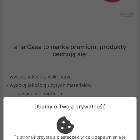
a' la Casa to marka premium, produkty
cechują się:
- wysoką jakością wykonania
- wysoką jakością użytych materiałów
- ciekawym wzornictwem
Dbamy o Twoją prywatność
a'la Casa to marka premium
Ta strona korzysta z
ciasteczek
w celu zapewnienia jej