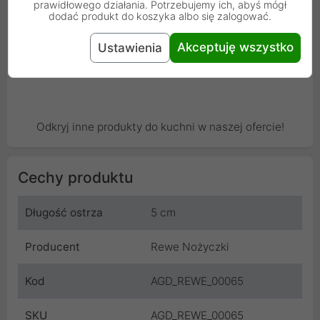
prawidłowego działania. Potrzebujemy ich, abyś mógł
dodać produkt do koszyka albo się zalogować.
Akceptuję wszystko
Ustawienia
Odkryj inne produkty do kuchni w naszej ofercie!
Cechy produktu
Długość ostrza
5 cm
Producent
Rewe Nożyczki
Kod
AGD_REWE_00065
SKU
AGD_REWE_00065