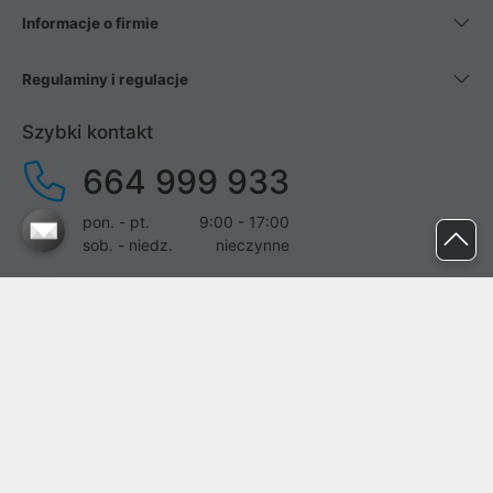
Informacje o firmie
Regulaminy i regulacje
Szybki kontakt
664 999 933
pon. - pt.
9:00 - 17:00
sob. - niedz.
nieczynne
pomoc@proline.pl
Dołącz do nas
Zgłoś błąd na stronie
Proline SA z siedzibą w Mirkowie (55-095), przy ul. Brzozowej 5,