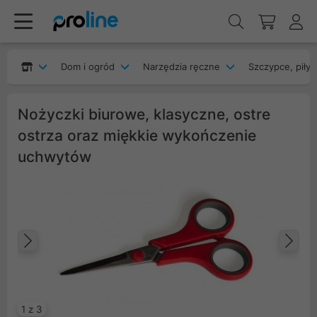
Dom i ogród
Narzędzia ręczne
Szczypce, piły,
Nożyczki biurowe, klasyczne, ostre
ostrza oraz miękkie wykończenie
uchwytów
Poprzedni
Na
1 z 3