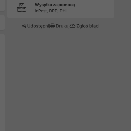
Wysyłka za pomocą
InPost, DPD, DHL
Udostępnij
Drukuj
Zgłoś błąd