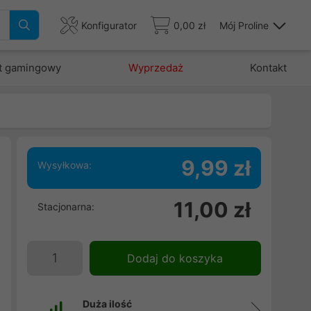
Konfigurator
0,00 zł
Mój Proline
t gamingowy
Wyprzedaż
Kontakt
9,99 zł
Wysyłkowa:
e
11,00 zł
Stacjonarna:
o
.
Dodaj do koszyka
Duża ilość