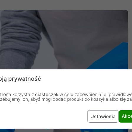
ją prywatność
trona korzysta z
ciasteczek
w celu zapewnienia jej prawidłowe
rzebujemy ich, abyś mógł dodać produkt do koszyka albo się z
Akce
Ustawienia