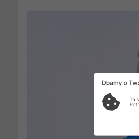
Dbamy o Two
Ta s
Pot