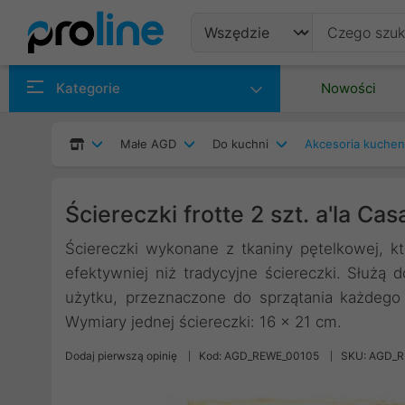
Produkty
Kategorie
Nowości
Producenci
Małe AGD
Do kuchni
Akcesoria kuche
Kategorie
Ściereczki frotte 2 szt. a'la Cas
Ściereczki wykonane z tkaniny pętelkowej, k
efektywniej niż tradycyjne ściereczki. Służą
użytku, przeznaczone do sprzątania każdego 
Wymiary jednej ściereczki: 16 x 21 cm.
Dodaj pierwszą opinię
Kod: AGD_REWE_00105
SKU: AGD_