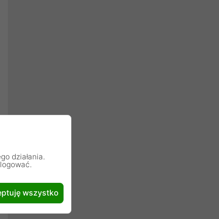
go działania.
alogować.
ptuję wszystko