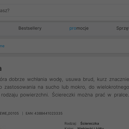
Bestsellery
pro
mocje
Sprzę
nne
a
tóra dobrze wchłania wodę, usuwa brud, kurz znaczni
 do zastosowania na sucho lub mokro, do wielokrotneg
rodzaju powierzchni. Ściereczki można prać w pralce
REWE_00105
EAN: 4388441023335
Rodzaj:
Ściereczka
Kolor:
Niebieski i żółty