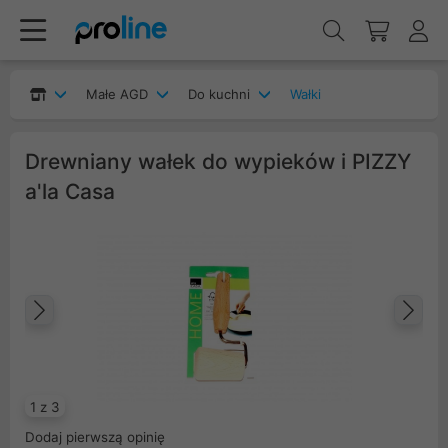
Małe AGD
Do kuchni
Wałki
Drewniany wałek do wypieków i PIZZY
a'la Casa
Poprzedni
Na
1 z 3
Dodaj pierwszą opinię