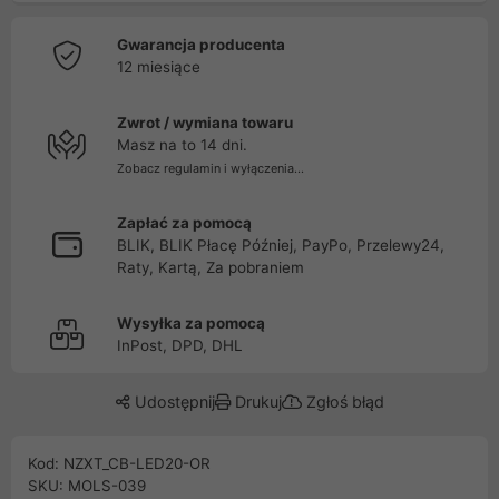
Gwarancja producenta
12 miesiące
Zwrot / wymiana towaru
Masz na to 14 dni.
Zobacz regulamin i wyłączenia...
Zapłać za pomocą
BLIK, BLIK Płacę Później, PayPo, Przelewy24,
Raty, Kartą, Za pobraniem
Wysyłka za pomocą
InPost, DPD, DHL
Udostępnij
Drukuj
Zgłoś błąd
Kod: NZXT_CB-LED20-OR
SKU: MOLS-039