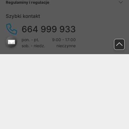
Regulaminy i regulacje
Szybki kontakt
664 999 933
pon. - pt.
9:00 - 17:00
sob. - niedz.
nieczynne
pomoc@proline.pl
Dołącz do nas
Zgłoś błąd na stronie
Proline SA z siedzibą w Mirkowie (55-095), przy ul. Brzozowej 5,
wpisana do rejestru przedsiębiorców Krajowego Rejestru Sądowego
przez Sąd Rejonowy dla Wrocławia-Fabrycznej we Wrocławiu, VI
Wydział Gospodarczy Krajowego Rejestru Sądowego pod nr KRS:
0000282071, NIP: 8951898022, REGON: 020482041, BDO: