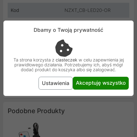
Kod
NZXT_CB-LED20-OR
SKU
MOLS-039
Dbamy o Twoją prywatność
EAN
0895562002841
Gwarancja
12 miesięcy
Ta strona korzysta z
ciasteczek
w celu zapewnienia jej
producenta
prawidłowego działania. Potrzebujemy ich, abyś mógł
dodać produkt do koszyka albo się zalogować.
Osoba odpowiedzialna i bezpieczeństwo
Akceptuję wszystko
Ustawienia
Uniwersalna informacja o bezpieczeństwie
Podobne Produkty