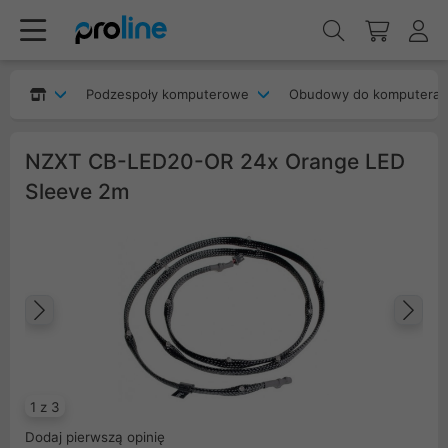
Podzespoły komputerowe
Obudowy do komputera
NZXT CB-LED20-OR 24x Orange LED
Sleeve 2m
Poprzedni
Na
1 z 3
Dodaj pierwszą opinię