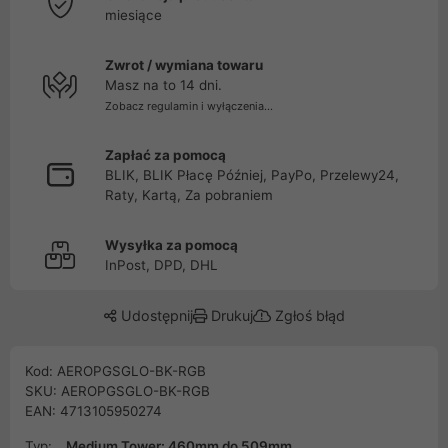
miesiące
Zwrot / wymiana towaru
Masz na to 14 dni.
Zobacz regulamin i wyłączenia...
Zapłać za pomocą
BLIK, BLIK Płacę Później, PayPo, Przelewy24,
Raty, Kartą, Za pobraniem
Wysyłka za pomocą
InPost, DPD, DHL
Udostępnij
Drukuj
Zgłoś błąd
Kod: AEROPGSGLO-BK-RGB
SKU: AEROPGSGLO-BK-RGB
EAN: 4713105950274
Typ:
Medium Tower: 460mm do 509mm