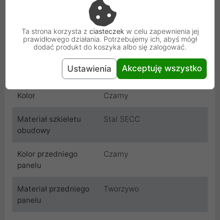
Wysokość
475 mm
Długość
477 mm
Ta strona korzysta z
ciasteczek
w celu zapewnienia jej
prawidłowego działania. Potrzebujemy ich, abyś mógł
dodać produkt do koszyka albo się zalogować.
Szerokość
210 mm
Akceptuję wszystko
Ustawienia
Waga obudowy
8.5 kg
Kolor
Czarny
Materiał szkieletu
Stal SECC
obudowy
Kolor przedniego
Czarny
panelu
Materiał przedniego
Tworzywo
panelu