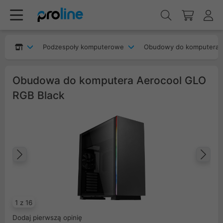
Podzespoły komputerowe
Obudowy do komputera
Obudowa do komputera Aerocool GLO
RGB Black
Poprzedni
Na
1 z 16
Dodaj pierwszą opinię