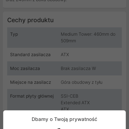
Cechy produktu
Typ
Medium Tower: 460mm do
509mm
Standard zasilacza
ATX
Moc zasilacza
Brak zasilacza W
Miejsce na zasilacz
Góra obudowy z tyłu
Format płyty głównej
SSI-CEB
Extended ATX
ATX
Micro-ATX
Dbamy o Twoją prywatność