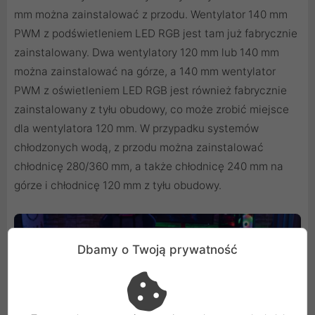
mm można zainstalować z przodu. Wentylator 140 mm
PWM z podświetleniem LED RGB jest tam już fabrycznie
zainstalowany. Dwa wentylatory 120 mm lub 140 mm
można zainstalować na górze, a 140 mm wentylator
PWM z oświetleniem LED RGB jest również fabrycznie
zainstalowany z tyłu obudowy, co może zrobić miejsce
dla wentylatora 120 mm. W przypadku systemów
chłodzonych wodą, z przodu można zainstalować
chłodnicę 280/360 mm, a także chłodnicę 240 mm na
górze i chłodnicę 120 mm z tyłu obudowy.
Dbamy o Twoją prywatność