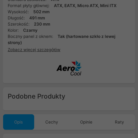
Format płyty głównej:
ATX, EATX, Micro ATX, Mini ITX
Wysokość:
502 mm
Długość:
491 mm
Szerokość:
230 mm
Kolor:
Czarny
Boczny panel z oknem:
Tak (hartowane szkło z lewej
strony)
Zobacz więcej szczegółów
Podobne Produkty
Opis
Cechy
Opinie
Raty