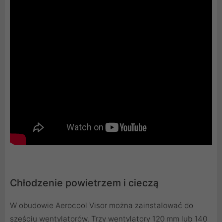
Chłodzenie powietrzem i cieczą
W obudowie Aerocool Visor można zainstalować do
sześciu wentylatorów. Trzy wentylatory 120 mm lub 140