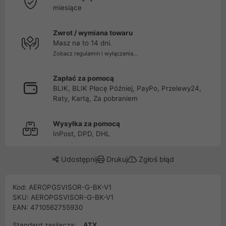
miesiące
Zwrot / wymiana towaru
Masz na to 14 dni.
Zobacz regulamin i wyłączenia...
Zapłać za pomocą
BLIK, BLIK Płacę Później, PayPo, Przelewy24,
Raty, Kartą, Za pobraniem
Wysyłka za pomocą
InPost, DPD, DHL
Udostępnij
Drukuj
Zgłoś błąd
Kod: AEROPGSVISOR-G-BK-V1
SKU: AEROPGSVISOR-G-BK-V1
EAN: 4710562755930
Standard zasilacza:
ATX