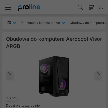
Podzespoły komputerowe
Obudowy do komputera
Obudowa do komputera Aerocool Visor
ARGB
Poprzedni
Na
1 z 22
Dodaj pierwszą opinię