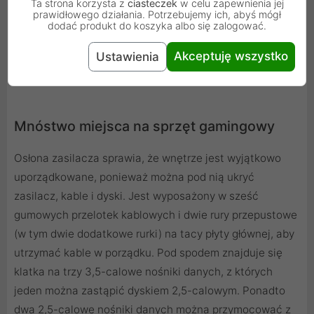
Ta strona korzysta z
ciasteczek
w celu zapewnienia jej
prawidłowego działania. Potrzebujemy ich, abyś mógł
dodać produkt do koszyka albo się zalogować.
Akceptuję wszystko
Ustawienia
Mnóstwo miejsca na sprzęt gamingowy
Osłona zasilacza sprawia, że wnętrze jest wyjątkowo
uporządkowane, ponieważ można pod nią ukryć
zasilacz, kable i dyski. Jest wyposażony w sześć
gumowych przelotek kablowych i dwie rury przepustowe
(w tym dwie dodatkowe rurki) na tacy płyty głównej, aby
utrzymać kable w porządku. Pod spodem znajduje się
klatka na trzy 3,5-calowe nośniki danych, z których
jeden można zastąpić dyskiem 2,5-calowym. Ponadto
dwa 2,5-calowe nośniki danych można przymocować z