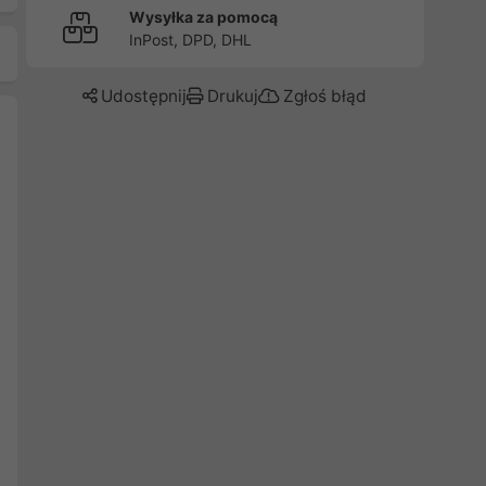
Wysyłka za pomocą
InPost, DPD, DHL
Udostępnij
Drukuj
Zgłoś błąd