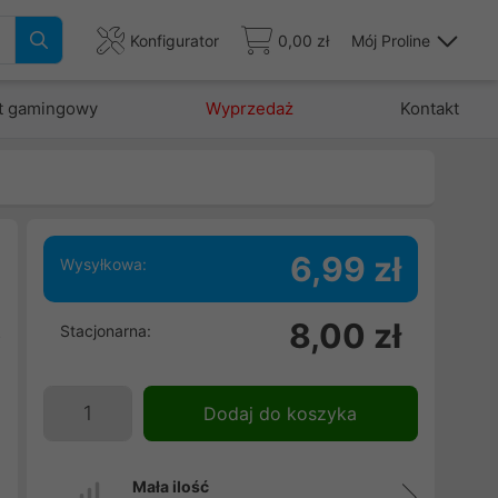
Konfigurator
0,00 zł
Mój Proline
t gamingowy
Wyprzedaż
Kontakt
6,99 zł
Wysyłkowa:
.
8,00 zł
Stacjonarna:
o
Dodaj do koszyka
Mała ilość