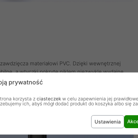
 zawdzięcza materiałowi PVC. Dzięki wewnętrznej
abilne, a wtyczki pokryte niklem niezwykle wydajne.
ją prywatność
trona korzysta z
ciasteczek
w celu zapewnienia jej prawidłowe
rzebujemy ich, abyś mógł dodać produkt do koszyka albo się z
Akce
Ustawienia