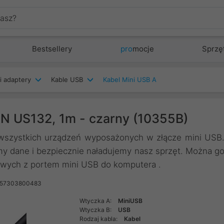
Bestsellery
pro
mocje
Sprzę
i adaptery
Kable USB
Kabel Mini USB A
N US132, 1m - czarny (10355B)
 wszystkich urządzeń wyposażonych w złącze mini USB
y dane i bezpiecznie naładujemy nasz sprzęt. Można g
owych z portem mini USB do komputera .
957303800483
Wtyczka A:
MiniUSB
Wtyczka B:
USB
Rodzaj kabla:
Kabel