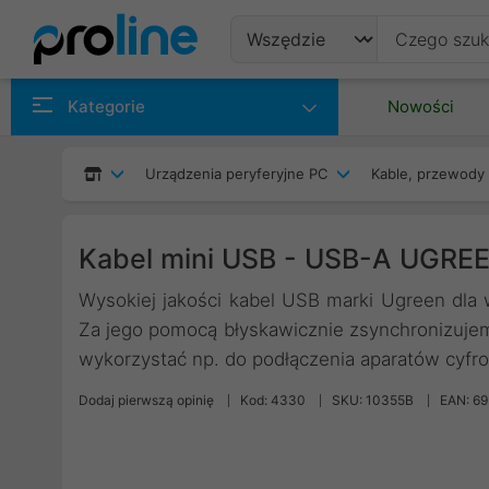
Produkty
Kategorie
Nowości
Producenci
Urządzenia peryferyjne PC
Kable, przewody 
Kategorie
Kabel mini USB - USB-A UGREE
Wysokiej jakości kabel USB marki Ugreen dla
Za jego pomocą błyskawicznie zsynchronizujem
wykorzystać np. do podłączenia aparatów cyfr
Dodaj pierwszą opinię
Kod: 4330
SKU: 10355B
EAN: 6