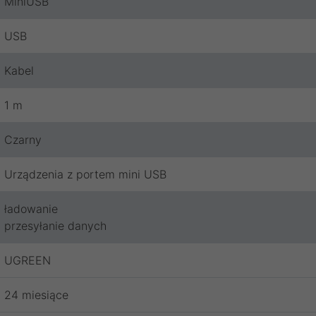
MiniUSB
USB
Kabel
1 m
Czarny
Urządzenia z portem mini USB
ładowanie
przesyłanie danych
UGREEN
24 miesiące