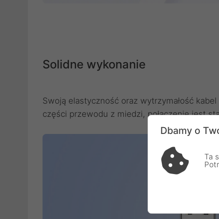
Solidne wykonanie
Swoją elastyczność oraz wytrzymałość kabel
części przewodu z miedzi, połączenie jest st
Dbamy o Two
Ta s
Pot