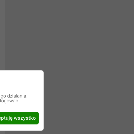
go działania.
alogować.
ptuję wszystko