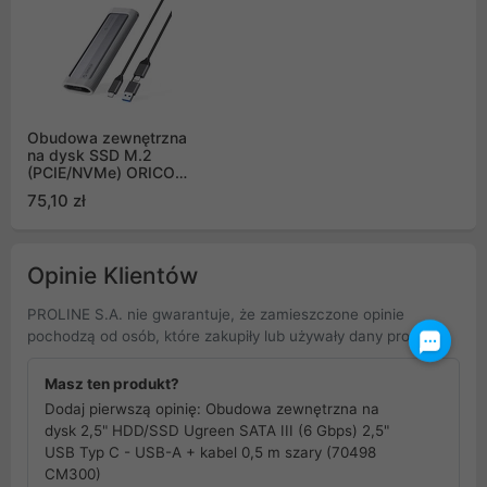
Obudowa zewnętrzna
na dysk SSD M.2
(PCIE/NVMe) ORICO
USB-C/USB-A na USB-
75,10 zł
C 3.2 gen.2 10Gbps -
szara (AXM2-G2-V1)
Opinie Klientów
PROLINE S.A. nie gwarantuje, że zamieszczone opinie
pochodzą od osób, które zakupiły lub używały dany produkt.
Masz ten produkt?
Dodaj pierwszą opinię: Obudowa zewnętrzna na
dysk 2,5" HDD/SSD Ugreen SATA III (6 Gbps) 2,5"
USB Typ C - USB-A + kabel 0,5 m szary (70498
CM300)