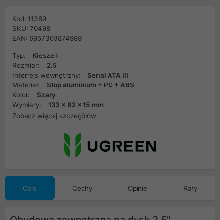
Kod: 11389
SKU: 70498
EAN: 6957303874989
Typ:
Kieszeń
Rozmiar:
2.5
Interfejs wewnętrzny:
Serial ATA III
Materiał:
Stop aluminium + PC + ABS
Kolor:
Szary
Wymiary:
133 x 82 x 15 mm
Zobacz więcej szczegółów
Opis
Cechy
Opinie
Raty
Obudowa zewnętrzna na dysk 2,5"