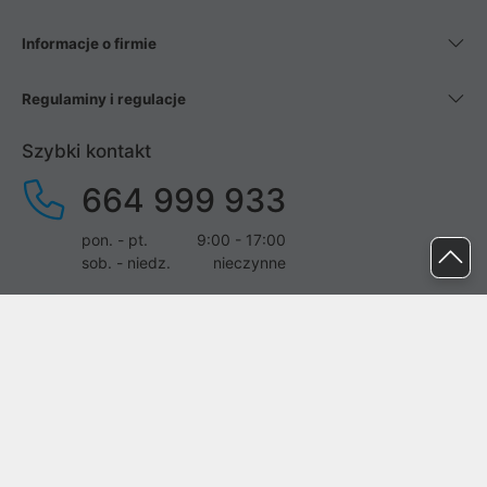
Informacje o firmie
Regulaminy i regulacje
Szybki kontakt
664 999 933
pon. - pt.
9:00 - 17:00
sob. - niedz.
nieczynne
pomoc@proline.pl
Dołącz do nas
Zgłoś błąd na stronie