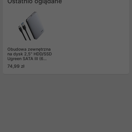
Ostatnio oglądane
Obudowa zewnętrzna
na dysk 2,5" HDD/SSD
Ugreen SATA III (6
Gbps) 2,5" USB Typ C -
74,99 zł
USB-A + kabel 0,5 m
szary (70498 CM300)