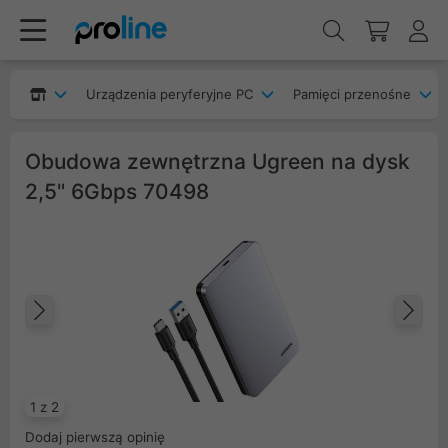
Urządzenia peryferyjne PC
Pamięci przenośne
Obudowa zewnętrzna Ugreen na dysk
2,5" 6Gbps 70498
Poprzedni
Na
1 z 2
Dodaj pierwszą opinię