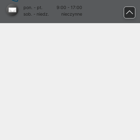
pon. - pt.
9:00 - 17:00
sob. - niedz.
nieczynne
pomoc@proline.pl
Dołącz do nas
Zgłoś błąd na stronie
Proline SA z siedzibą w Mirkowie (55-095), przy ul. Brzozowej 5,
wpisana do rejestru przedsiębiorców Krajowego Rejestru Sądowego
przez Sąd Rejonowy dla Wrocławia-Fabrycznej we Wrocławiu, VI
Wydział Gospodarczy Krajowego Rejestru Sądowego pod nr KRS:
0000282071, NIP: 8951898022, REGON: 020482041, BDO:
000437899. Kapitał zakładowy Spółki wynosi 500000,00 zł i został
on opłacony w całości.
© proline 1996 - 2026. Wszelkie prawa zastrzeżone.