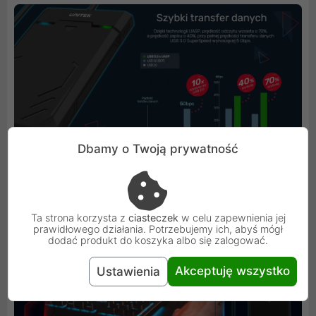
Dbamy o Twoją prywatność
Ta strona korzysta z
ciasteczek
w celu zapewnienia jej
prawidłowego działania. Potrzebujemy ich, abyś mógł
dodać produkt do koszyka albo się zalogować.
Akceptuję wszystko
Ustawienia