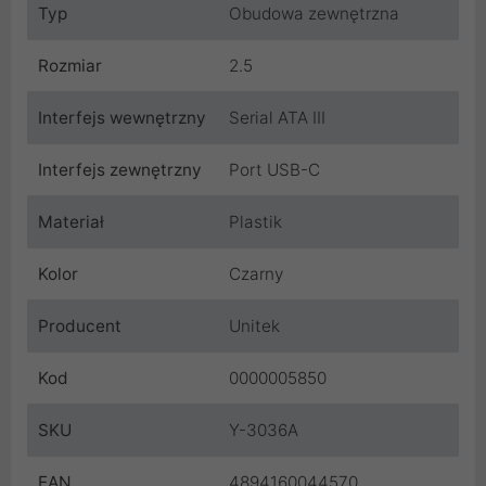
Typ
Obudowa zewnętrzna
Rozmiar
2.5
Interfejs wewnętrzny
Serial ATA III
Interfejs zewnętrzny
Port USB-C
Materiał
Plastik
Kolor
Czarny
Producent
Unitek
Kod
0000005850
SKU
Y-3036A
EAN
4894160044570