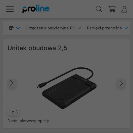
Urządzenia peryferyjne PC
Pamięci przenośne
Unitek obudowa 2,5
Poprzedni
Na
1 z 3
Dodaj pierwszą opinię