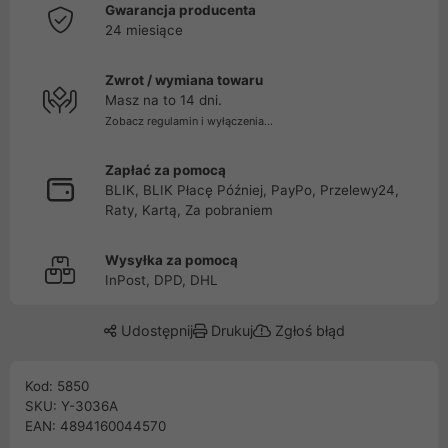
Gwarancja producenta
24 miesiące
Zwrot / wymiana towaru
Masz na to 14 dni.
Zobacz regulamin i wyłączenia...
Zapłać za pomocą
BLIK, BLIK Płacę Później, PayPo, Przelewy24,
Raty, Kartą, Za pobraniem
Wysyłka za pomocą
InPost, DPD, DHL
Udostępnij
Drukuj
Zgłoś błąd
Kod: 5850
SKU: Y-3036A
EAN: 4894160044570