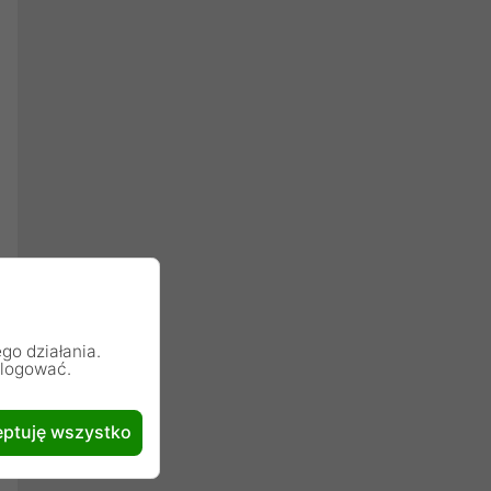
go działania.
alogować.
ptuję wszystko