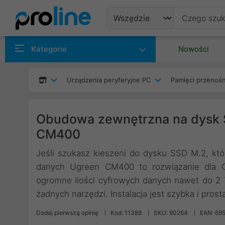
Produkty
Kategorie
Nowości
Producenci
Urządzenia peryferyjne PC
Pamięci przenoś
Kategorie
Obudowa zewnętrzna na dysk
CM400
Jeśli szukasz kieszeni do dysku SSD M.2, któr
danych Ugreen CM400 to rozwiązanie dla C
ogromne ilości cyfrowych danych nawet do 2 T
żadnych narzędzi. Instalacja jest szybka i prost
Dodaj pierwszą opinię
Kod: 11388
SKU: 90264
EAN: 69