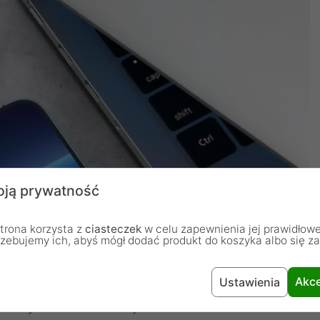
ją prywatność
trona korzysta z
ciasteczek
w celu zapewnienia jej prawidłowe
rzebujemy ich, abyś mógł dodać produkt do koszyka albo się z
Akce
Ustawienia
ie dysku SSD z interfejsem M.2 aż w czterech