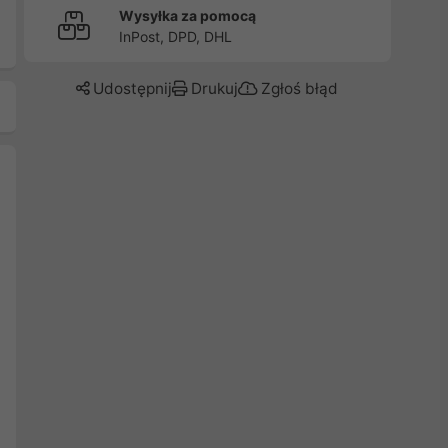
Wysyłka za pomocą
InPost, DPD, DHL
Udostępnij
Drukuj
Zgłoś błąd