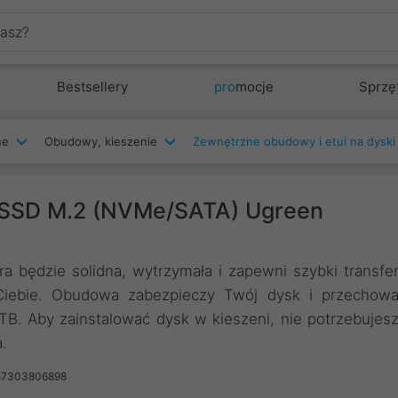
Bestsellery
pro
mocje
Sprzę
ne
Obudowy, kieszenie
Zewnętrzne obudowy i etui na dyski
 SSD M.2 (NVMe/SATA) Ugreen
a będzie solidna, wytrzymała i zapewni szybki transfe
iebie. Obudowa zabezpieczy Twój dysk i przechow
B. Aby zainstalować dysk w kieszeni, nie potrzebujes
a.
57303806898