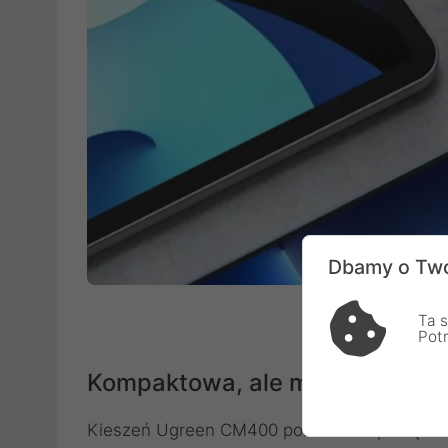
Dbamy o Two
Ta s
Pot
Kompaktowa, ale mocna
Kieszeń Ugreen CM400 pozwala na podłączen