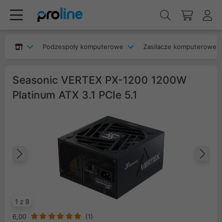
Podzespoły komputerowe
Zasilacze komputerowe
Seasonic VERTEX PX-1200 1200W
Platinum ATX 3.1 PCIe 5.1
Poprzedni
Na
1 z 8
6,00
(
1
)