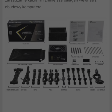
zarządzanie kablami i zmniejsza bałagan wewnątrz
obudowy komputera.