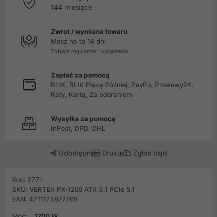
144 miesiące
Zwrot / wymiana towaru
Masz na to 14 dni.
Zobacz regulamin i wyłączenia...
Zapłać za pomocą
BLIK, BLIK Płacę Później, PayPo, Przelewy24,
Raty, Kartą, Za pobraniem
Wysyłka za pomocą
InPost, DPD, DHL
Udostępnij
Drukuj
Zgłoś błąd
Kod: 2771
SKU: VERTEX PX-1200 ATX 3.1 PCIe 5.1
EAN: 4711173877769
Moc:
1200 W