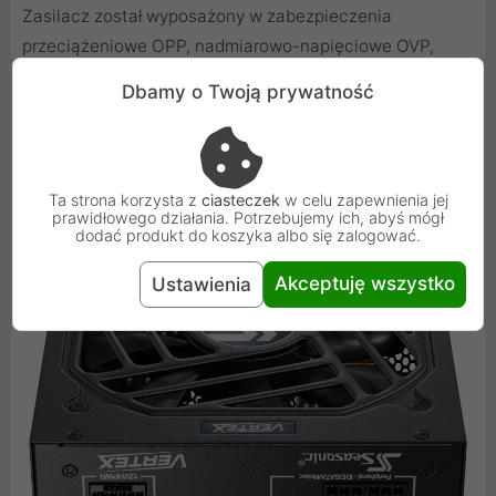
Zasilacz został wyposażony w zabezpieczenia
przeciążeniowe OPP, nadmiarowo-napięciowe OVP,
niedomiarowo-napięciowe UVP, zwarciowe SCP,
Dbamy o Twoją prywatność
nadmiarowo-prądowe OCP, temperaturowe OTP.
Chronią podzespoły komputera w razie wystąpienia
szeregu nieprzyjemnych zjawisk.
Ta strona korzysta z
ciasteczek
w celu zapewnienia jej
prawidłowego działania. Potrzebujemy ich, abyś mógł
dodać produkt do koszyka albo się zalogować.
Akceptuję wszystko
Ustawienia