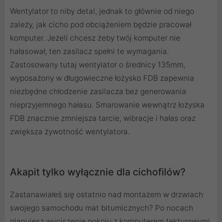
Wentylator to niby detal, jednak to głównie od niego
zależy, jak cicho pod obciążeniem będzie pracował
komputer. Jeżeli chcesz żeby twój komputer nie
hałasował, ten zasilacz spełni te wymagania.
Zastosowany tutaj wentylator o średnicy 135mm,
wyposażony w długowieczne łożysko FDB zapewnia
niezbędne chłodzenie zasilacza bez generowania
nieprzyjemnego hałasu. Smarowanie wewnątrz łożyska
FDB znacznie zmniejsza tarcie, wibracje i hałas oraz
zwiększa żywotność wentylatora.
Akapit tylko wyłącznie dla cichofilów?
Zastanawiałeś się ostatnio nad montażem w drzwiach
swojego samochodu mat bitumicznych? Po nocach
planujesz wyciszenie pokoju z komputerem tekturowymi