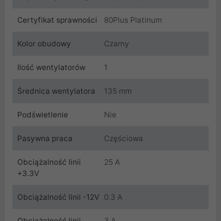
Certyfikat sprawności
80Plus Platinum
Kolor obudowy
Czarny
Ilość wentylatorów
1
Średnica wentylatora
135 mm
Podświetlenie
Nie
Pasywna praca
Częściowa
Obciążalność linii
25 A
+3.3V
Obciążalność linii -12V
0.3 A
Obciążalność linii
3 A