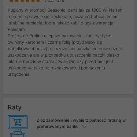
17.04.2024
Kupiony w promocji Seasonic, cena jak za 1000 W. Na ten
moment sprawuje się doskonale, cisza pod obciążeniem
,stabilne napięcia,dobra jakość kabli,długa gwarancja -
Polecam.
Prośba do Proline o lepsze pakowanie , mój był tylko
owiniety kartonem i czarną folią (przydałaby się
bąbelkowa chociaż), na szczęście paczka nie nosiła oznak
uszkodzenia ale w przypadku upuszczenia paczki płasko
nikt nie będzie w stanie stwierdzić czy przedmiot jest
uszkodzony, tylko po rozpakowaniu i podłączeniu
urządzenia.
Raty
Złóż zamówienie i wybierz płatność ratalną w
preferowanym banku