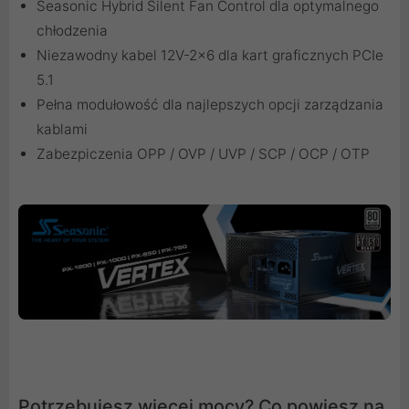
Seasonic Hybrid Silent Fan Control dla optymalnego
chłodzenia
Niezawodny kabel 12V-2x6 dla kart graficznych PCIe
5.1
Pełna modułowość dla najlepszych opcji zarządzania
kablami
Zabezpiczenia OPP / OVP / UVP / SCP / OCP / OTP
Potrzebujesz więcej mocy? Co powiesz na