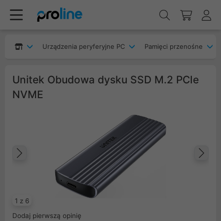
Urządzenia peryferyjne PC
Pamięci przenośne
Unitek Obudowa dysku SSD M.2 PCIe
NVME
Poprzedni
Na
1 z 6
Dodaj pierwszą opinię