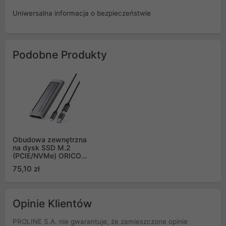
Uniwersalna informacja o bezpieczeństwie
Podobne Produkty
Obudowa zewnętrzna
na dysk SSD M.2
(PCIE/NVMe) ORICO
USB-C/USB-A na USB-
75,10 zł
C 3.2 gen.2 10Gbps -
szara (AXM2-G2-V1)
Opinie Klientów
PROLINE S.A. nie gwarantuje, że zamieszczone opinie