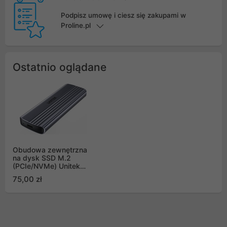
Podpisz umowę i ciesz się zakupami w
Proline.pl
Ostatnio oglądane
Obudowa zewnętrzna
na dysk SSD M.2
(PCIe/NVMe) Unitek
USB TYP-C 5Gbps,
75,00 zł
aluminium (S1241B01)