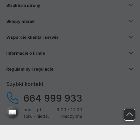
Struktura strony
Sklepy marek
Wsparcie klienta i serwis
Informacje o firmie
Regulaminy i regulacje
Szybki kontakt
664 999 933
pon. - pt.
9:00 - 17:00
sob. - niedz.
nieczynne
pomoc@proline.pl