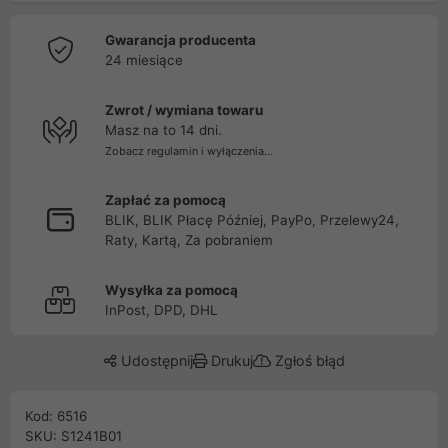
Gwarancja producenta
24 miesiące
Zwrot / wymiana towaru
Masz na to 14 dni.
Zobacz regulamin i wyłączenia...
Zapłać za pomocą
BLIK, BLIK Płacę Później, PayPo, Przelewy24,
Raty, Kartą, Za pobraniem
Wysyłka za pomocą
InPost, DPD, DHL
Udostępnij
Drukuj
Zgłoś błąd
Kod: 6516
SKU: S1241B01