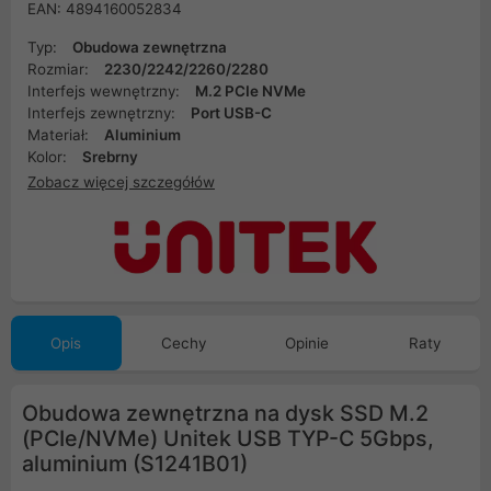
EAN: 4894160052834
Typ:
Obudowa zewnętrzna
Rozmiar:
2230/2242/2260/2280
Interfejs wewnętrzny:
M.2 PCIe NVMe
Interfejs zewnętrzny:
Port USB-C
Materiał:
Aluminium
Kolor:
Srebrny
Zobacz więcej szczegółów
Opis
Cechy
Opinie
Raty
Obudowa zewnętrzna na dysk SSD M.2
(PCIe/NVMe) Unitek USB TYP-C 5Gbps,
aluminium (S1241B01)