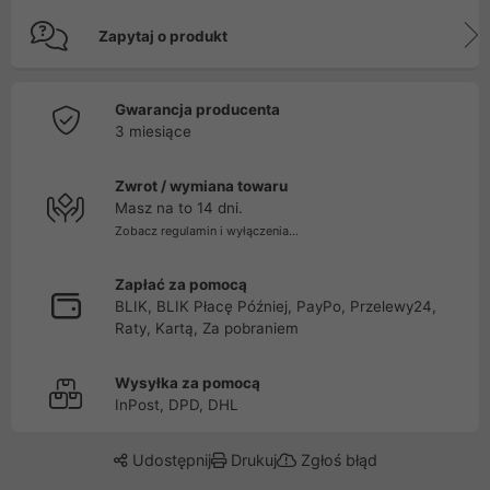
Zapytaj o produkt
Gwarancja producenta
3 miesiące
Zwrot / wymiana towaru
Masz na to 14 dni.
Zobacz regulamin i wyłączenia...
Zapłać za pomocą
BLIK, BLIK Płacę Później, PayPo, Przelewy24,
Raty, Kartą, Za pobraniem
Wysyłka za pomocą
InPost, DPD, DHL
Udostępnij
Drukuj
Zgłoś błąd