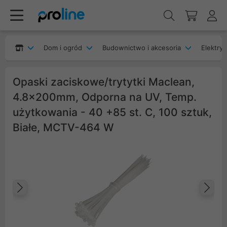
Dom i ogród
Budownictwo i akcesoria
Elektryk
Opaski zaciskowe/trytytki Maclean,
4.8x200mm, Odporna na UV, Temp.
użytkowania - 40 +85 st. C, 100 sztuk,
Białe, MCTV-464 W
Poprzedni
Na