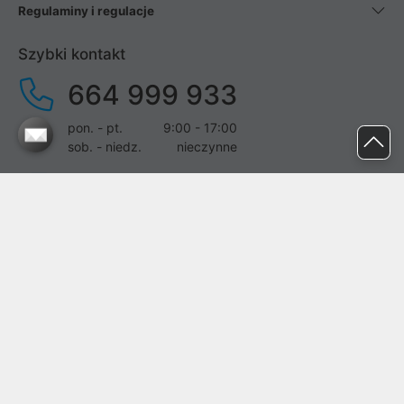
Regulaminy i regulacje
Szybki kontakt
664 999 933
pon. - pt.
9:00 - 17:00
sob. - niedz.
nieczynne
pomoc@proline.pl
Dołącz do nas
Zgłoś błąd na stronie
Proline SA z siedzibą w Mirkowie (55-095), przy ul. Brzozowej 5,
wpisana do rejestru przedsiębiorców Krajowego Rejestru Sądowego
przez Sąd Rejonowy dla Wrocławia-Fabrycznej we Wrocławiu, VI
Wydział Gospodarczy Krajowego Rejestru Sądowego pod nr KRS:
0000282071, NIP: 8951898022, REGON: 020482041, BDO: