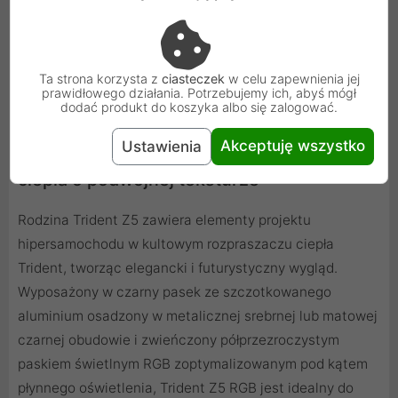
Ta strona korzysta z
ciasteczek
w celu zapewnienia jej
prawidłowego działania. Potrzebujemy ich, abyś mógł
dodać produkt do koszyka albo się zalogować.
Akceptuję wszystko
Ustawienia
Wysokiej jakości konstrukcja rozpraszacza
ciepła o podwójnej teksturze
Rodzina Trident Z5 zawiera elementy projektu
hipersamochodu w kultowym rozpraszaczu ciepła
Trident, tworząc elegancki i futurystyczny wygląd.
Wyposażony w czarny pasek ze szczotkowanego
aluminium osadzony w metalicznej srebrnej lub matowej
czarnej obudowie i zwieńczony półprzezroczystym
paskiem świetlnym RGB zoptymalizowanym pod kątem
płynnego oświetlenia, Trident Z5 RGB jest idealny do