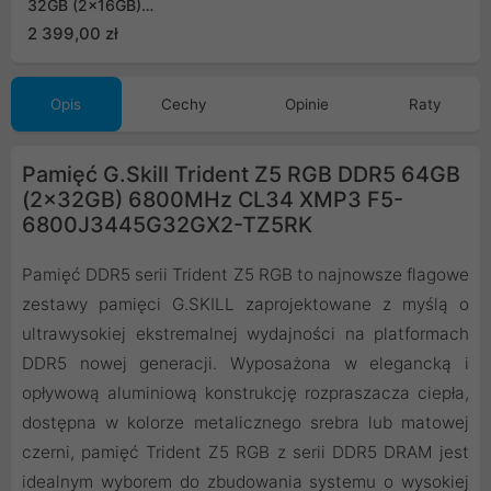
32GB (2x16GB)
6000MHz CL30 EXPO
2 399,00 zł
F5-
6000J3038F16GX2-
TZ5NR
Opis
Cechy
Opinie
Raty
Pamięć G.Skill Trident Z5 RGB DDR5 64GB
(2x32GB) 6800MHz CL34 XMP3 F5-
6800J3445G32GX2-TZ5RK
Pamięć DDR5 serii Trident Z5 RGB to najnowsze flagowe
zestawy pamięci G.SKILL zaprojektowane z myślą o
ultrawysokiej ekstremalnej wydajności na platformach
DDR5 nowej generacji. Wyposażona w elegancką i
opływową aluminiową konstrukcję rozpraszacza ciepła,
dostępna w kolorze metalicznego srebra lub matowej
czerni, pamięć Trident Z5 RGB z serii DDR5 DRAM jest
idealnym wyborem do zbudowania systemu o wysokiej