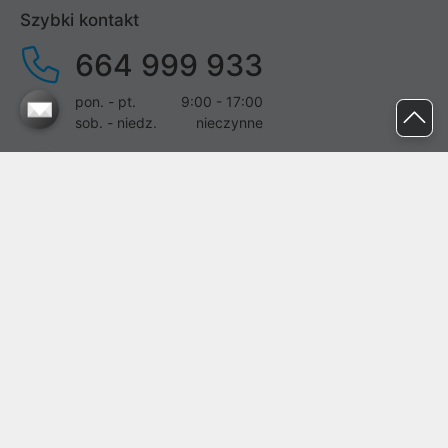
Szybki kontakt
664 999 933
pon. - pt.
9:00 - 17:00
sob. - niedz.
nieczynne
pomoc@proline.pl
Dołącz do nas
Zgłoś błąd na stronie
Proline SA z siedzibą w Mirkowie (55-095), przy ul. Brzozowej 5,
wpisana do rejestru przedsiębiorców Krajowego Rejestru Sądowego
przez Sąd Rejonowy dla Wrocławia-Fabrycznej we Wrocławiu, VI
Wydział Gospodarczy Krajowego Rejestru Sądowego pod nr KRS:
0000282071, NIP: 8951898022, REGON: 020482041, BDO:
000437899. Kapitał zakładowy Spółki wynosi 500000,00 zł i został
on opłacony w całości.