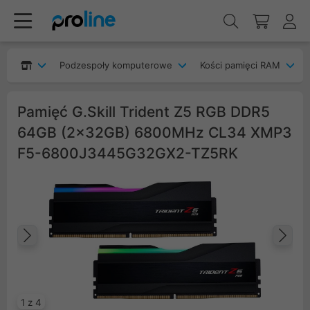
Podzespoły komputerowe
Kości pamięci RAM
Pamięć G.Skill Trident Z5 RGB DDR5
64GB (2x32GB) 6800MHz CL34 XMP3
F5-6800J3445G32GX2-TZ5RK
Poprzedni
Na
1 z 4