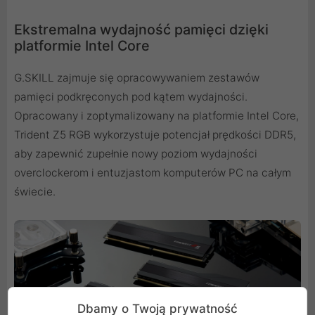
Ekstremalna wydajność pamięci dzięki
platformie Intel Core
G.SKILL zajmuje się opracowywaniem zestawów
pamięci podkręconych pod kątem wydajności.
Opracowany i zoptymalizowany na platformie Intel Core,
Trident Z5 RGB wykorzystuje potencjał prędkości DDR5,
aby zapewnić zupełnie nowy poziom wydajności
overclockerom i entuzjastom komputerów PC na całym
świecie.
Dbamy o Twoją prywatność