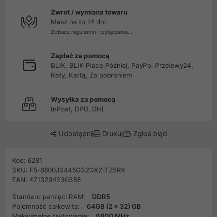
Zwrot / wymiana towaru
Masz na to 14 dni.
Zobacz regulamin i wyłączenia...
Zapłać za pomocą
BLIK, BLIK Płacę Później, PayPo, Przelewy24,
Raty, Kartą, Za pobraniem
Wysyłka za pomocą
InPost, DPD, DHL
Udostępnij
Drukuj
Zgłoś błąd
Kod: 6281
SKU: F5-6800J3445G32GX2-TZ5RK
EAN: 4713294230355
Standard pamięci RAM:
DDR5
Pojemność całkowita:
64GB (2 x 32) GB
Maksymalne taktowanie:
6800 MHz