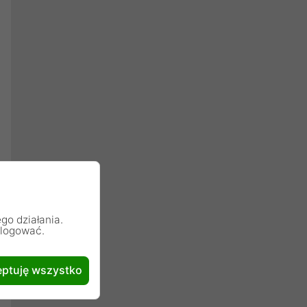
go działania.
alogować.
ptuję wszystko