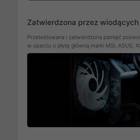
Zatwierdzona przez wiodących
Przetestowana i zatwierdzona pamięć pozwo
w oparciu o płytę główną marki MSI, ASUS, 