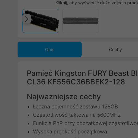
Kliknij, aby wyświetlić duże zdjęcia prod
Poprzedni
Opis
Cechy
Pamięć Kingston FURY Beast 
CL36 KF556C36BBEK2-128
Najważniejsze cechy
Łączna pojemność zestawu 128GB
Częstotliwość taktowania 5600MHz
Funkcja PnP przy początkowej częstotliwo
Wysoka prędkość początkowa