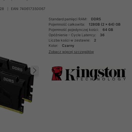
28
EAN: 740617350067
Standard pamięci RAM:
DDR5
Pojemność całkowita:
128GB (2 x 64) GB
Pojemność pojedynczej kości:
64 GB
Opóźnienie - Cycle Latency:
36
Liczba kości w zestawie:
2
Kolor:
Czarny
Zobacz więcej szczegółów
Następny