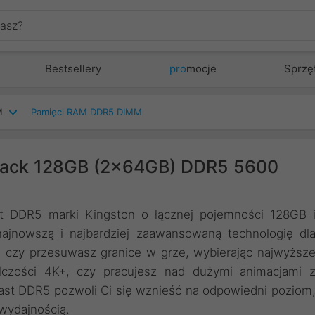
Bestsellery
pro
mocje
Sprzę
M
Pamięci RAM DDR5 DIMM
Black 128GB (2x64GB) DDR5 5600
DDR5 marki Kingston o łącznej pojemności 128GB 
najnowszą i najbardziej zaawansowaną technologię dl
o, czy przesuwasz granice w grze, wybierając najwyższ
lczości 4K+, czy pracujesz nad dużymi animacjami 
st DDR5 pozwoli Ci się wznieść na odpowiedni poziom
wydajnością.