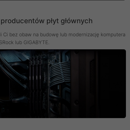
 producentów płyt głównych
li Ci bez obaw na budowę lub modernizację komputera
ASRock lub GIGABYTE.