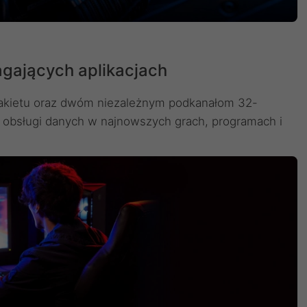
ających aplikacjach
 pakietu oraz dwóm niezależnym podkanałom 32-
obsługi danych w najnowszych grach, programach i