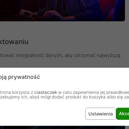
aktowaniu
wać integralność danych, aby utrzymać najwyższą
ją prywatność
trona korzysta z
ciasteczek
w celu zapewnienia jej prawidłowe
rzebujemy ich, abyś mógł dodać produkt do koszyka albo się z
Akce
Ustawienia