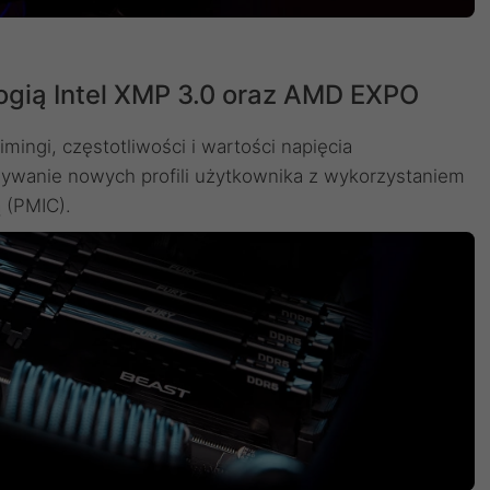
logią Intel XMP 3.0 oraz AMD EXPO
ngi, częstotliwości i wartości napięcia
sywanie nowych profili użytkownika z wykorzystaniem
 (PMIC).