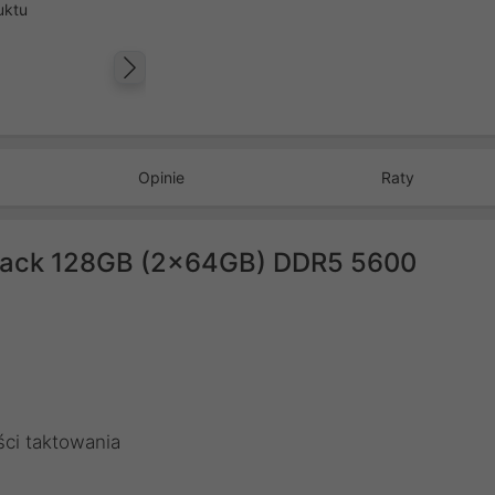
uktu
Następny
Opinie
Raty
Black 128GB (2x64GB) DDR5 5600
ści taktowania