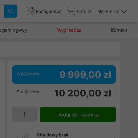
Konfigurator
0,00 zł
Mój Proline
t gamingowy
Wyprzedaż
Kontakt
9 999,00 zł
Wysyłkowa:
10 200,00 zł
Stacjonarna:
i
a
e
Dodaj do koszyka
z
,
Chwilowy brak