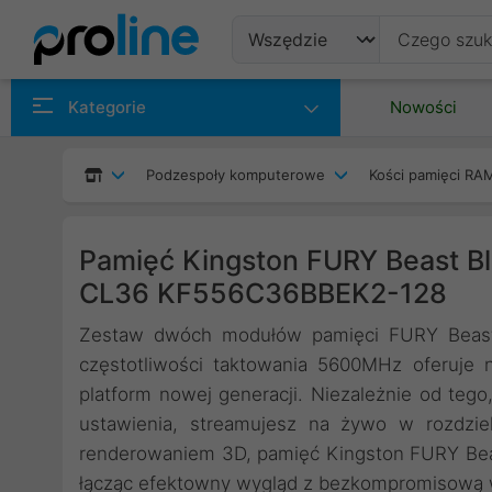
Produkty
Kategorie
Nowości
Producenci
Podzespoły komputerowe
Kości pamięci RA
Kategorie
Pamięć Kingston FURY Beast 
CL36 KF556C36BBEK2-128
Zestaw dwóch modułów pamięci FURY Beast 
częstotliwości taktowania 5600MHz oferuje 
platform nowej generacji. Niezależnie od teg
ustawienia, streamujesz na żywo w rozdzie
renderowaniem 3D, pamięć Kingston FURY Bea
łącząc efektowny wygląd z bezkompromisową 