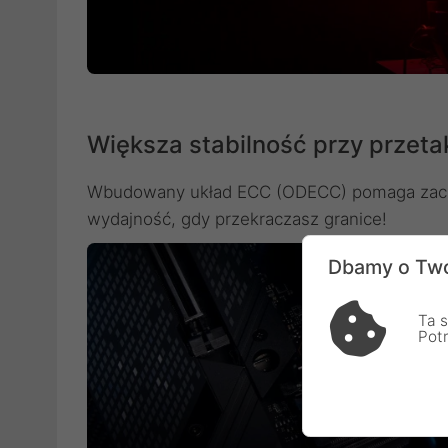
Większa stabilność przy przet
Wbudowany układ ECC (ODECC) pomaga zacho
wydajność, gdy przekraczasz granice!
Dbamy o Two
Ta s
Pot