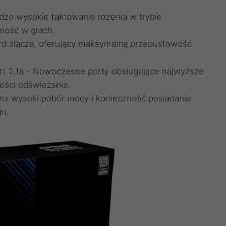
zo wysokie taktowanie rdzenia w trybie
ność w grach.
ard złącza, oferujący maksymalną przepustowość
ort 2.1a - Nowoczesne porty obsługujące najwyższe
wości odświeżania.
 na wysoki pobór mocy i konieczność posiadania
i.