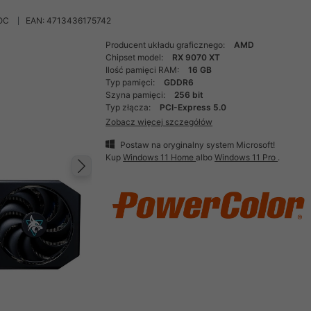
OC
EAN: 4713436175742
Producent układu graficznego:
AMD
Chipset model:
RX 9070 XT
Ilość pamięci RAM:
16 GB
Typ pamięci:
GDDR6
Szyna pamięci:
256 bit
Typ złącza:
PCI-Express 5.0
Zobacz więcej szczegółów
Postaw na oryginalny system Microsoft!
Kup
Windows 11 Home
albo
Windows 11 Pro
.
Następny