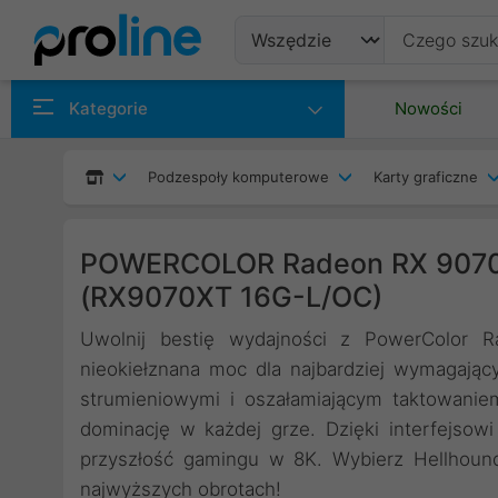
Produkty
Kategorie
Nowości
Producenci
Podzespoły komputerowe
Karty graficzne
Kategorie
POWERCOLOR Radeon RX 9070
(RX9070XT 16G-L/OC)
Uwolnij bestię wydajności z PowerColor 
nieokiełznana moc dla najbardziej wymagają
strumieniowymi i oszałamiającym taktowani
dominację w każdej grze. Dzięki interfejsowi
przyszłość gamingu w 8K. Wybierz Hellhoun
najwyższych obrotach!