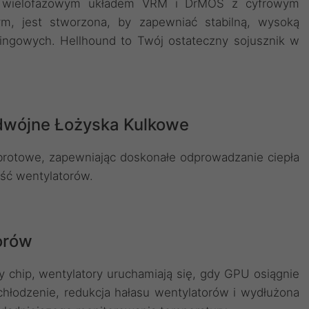
ym wielofazowym układem VRM i DrMOS z cyfrowym
m, jest stworzona, by zapewniać stabilną, wysoką
ingowych. Hellhound to Twój ostateczny sojusznik w
odwójne Łożyska Kulkowe
brotowe, zapewniając doskonałe odprowadzanie ciepła
ść wentylatorów.
torów
ny chip, wentylatory uruchamiają się, gdy GPU osiągnie
hłodzenie, redukcja hałasu wentylatorów i wydłużona