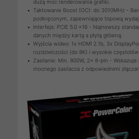
dużą moc renderowania grafiki.
Taktowanie Boost (OC): do 3010MHz - Bard
podkręconym, zapewniające topową wydaj
Interfejs: PCIE 5.0 x16 - Najnowszy stand
danych między kartą a płytą główną.
Wyjścia wideo: 1x HDMI 2.1b, 3x DisplayP
rozdzielczości (do 8K) i wysokie częstotli
Zasilanie: Min. 800W, 2x 8-pin - Wskazuje
mocnego zasilacza z odpowiednimi złączam