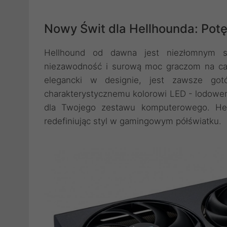
Nowy Świt dla Hellhounda: Pot
Hellhound od dawna jest niezłomnym str
niezawodność i surową moc graczom na ca
elegancki w designie, jest zawsze go
charakterystycznemu kolorowi LED - lodowemu
dla Twojego zestawu komputerowego. Hell
redefiniując styl w gamingowym półświatku.