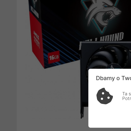
Dbamy o Two
Ta s
Pot