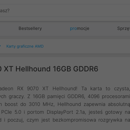
Bestsellery
pro
mocje
Sprzę
Karty graficzne AMD
 XT Hellhound 16GB GDDR6
Radeon RX 9070 XT Hellhound! Ta karta to czysta
cych graczy. Z 16GB pamięci GDDR6, 4096 procesoram
em boost do 3010 MHz, Hellhound zapewnia absolutn
 PCIe 5.0 i portom DisplayPort 2.1a, jesteś gotowy n
d i poczuj, czym jest bezkompromisowa rozgrywka n