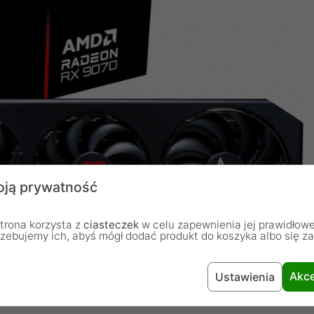
ją prywatność
trona korzysta z
ciasteczek
w celu zapewnienia jej prawidłowe
rzebujemy ich, abyś mógł dodać produkt do koszyka albo się z
Akce
Ustawienia