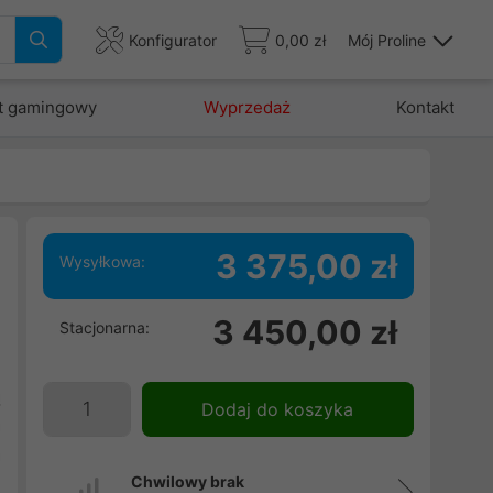
Konfigurator
0,00 zł
Mój Proline
t gamingowy
Wyprzedaż
Kontakt
3 375,00 zł
Wysyłkowa:
3 450,00 zł
Stacjonarna:
,
i
ą
Dodaj do koszyka
a
a
Chwilowy brak