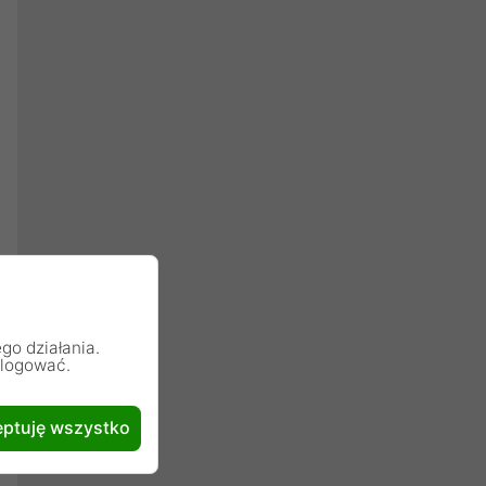
go działania.
alogować.
ptuję wszystko