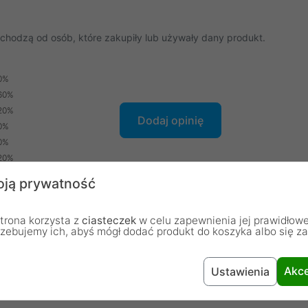
chodzą od osób, które zakupiły lub używały dany produkt.
0%
60%
20%
Dodaj opinię
0%
0%
20%
ją prywatność
trona korzysta z
ciasteczek
w celu zapewnienia jej prawidłowe
rzebujemy ich, abyś mógł dodać produkt do koszyka albo się z
Akce
Ustawienia