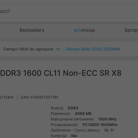
Bestsellery
pro
mocje
Sprzę
Pamięci RAM do laptopów
Pamięci RAM DDR3 SODIMM
 DDR3 1600 CL11 Non-ECC SR X8
S11S8/4
EAN: 0740617207781
Rodzaj:
DDR3
Pojemność:
4096 MB
Maksymalne taktowanie:
1600 MHz
Przepustowość:
PC12800 1600MHz
Opóźnienie - Cycle Latency:
CL 11
Korekcja:
Nie