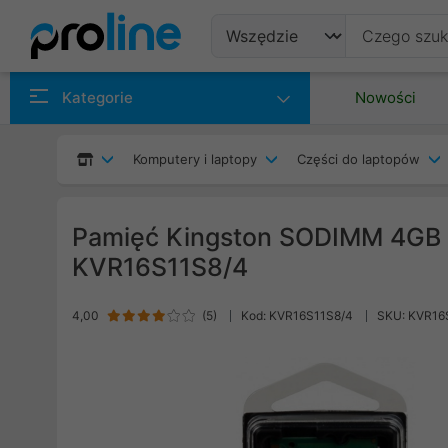
Produkty
Kategorie
Nowości
Producenci
Komputery i laptopy
Części do laptopów
Kategorie
Pamięć Kingston SODIMM 4GB
KVR16S11S8/4
4,00
(
5
)
Kod: KVR16S11S8/4
SKU: KVR16