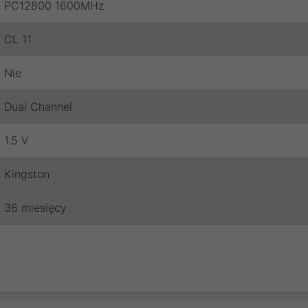
PC12800 1600MHz
CL 11
Nie
Dual Channel
1.5 V
Kingston
36 miesięcy