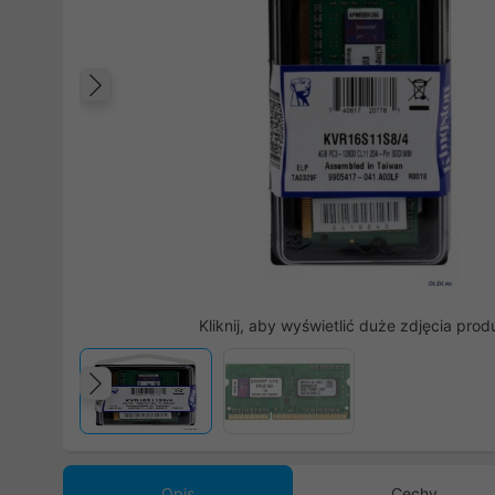
Poprzedni
Kliknij, aby wyświetlić duże zdjęcia prod
Poprzedni
Opis
Cechy