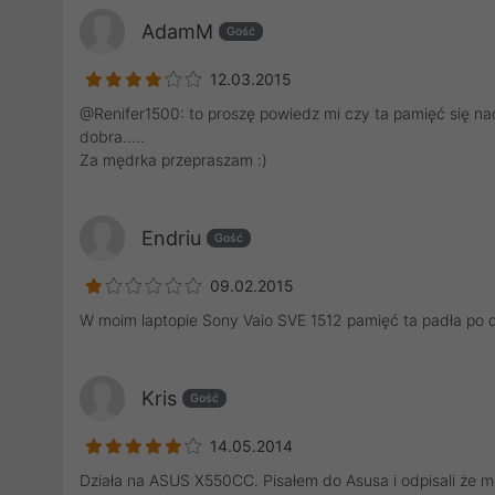
AdamM
Gość
12.03.2015
@Renifer1500: to proszę powiedz mi czy ta pamięć się nad
dobra.....
Za mędrka przepraszam :)
Endriu
Gość
09.02.2015
W moim laptopie Sony Vaio SVE 1512 pamięć ta padła po 
Kris
Gość
14.05.2014
Działa na ASUS X550CC. Pisałem do Asusa i odpisali że m