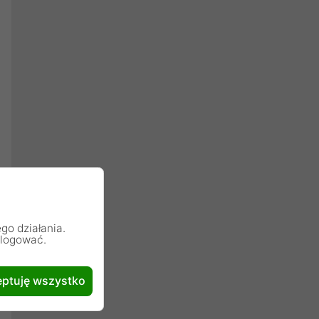
go działania.
alogować.
ptuję wszystko