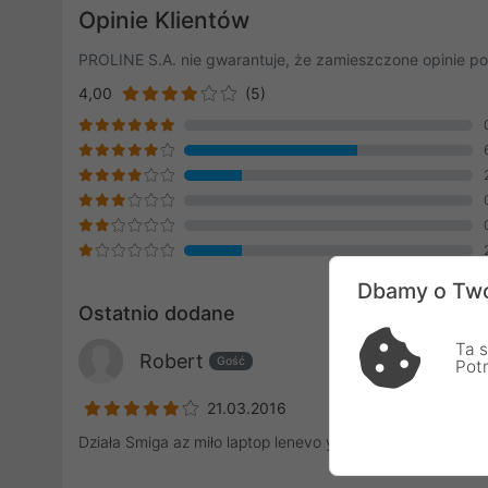
Opinie Klientów
PROLINE S.A. nie gwarantuje, że zamieszczone opinie po
4,00
(5)
Dbamy o Two
Ostatnio dodane
Ta s
Robert
Gość
Pot
21.03.2016
Działa Smiga az miło laptop lenevo y580