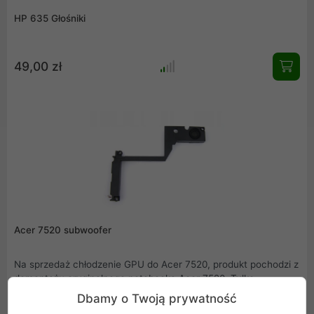
HP 635 Głośniki
49,00 zł
Acer 7520 subwoofer
Na sprzedaż chłodzenie GPU do Acer 7520, produkt pochodzi z
demontażu oryginalnego notebooka Acer 7520. Tylko
stosowanie oryginalnych części zamiennych gwarantuje
Dbamy o Twoją prywatność
prawidłowe spasowanie elementów oraz ich trwałość i