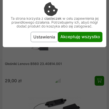
niezawodność! Przedstawiamy rzeczywiste zdjęcie produktu.
13,67 zł
Mamy również w ofercie inne części serwisowe, zapraszamy
do zakupów.
Ta strona korzysta z
ciasteczek
w celu zapewnienia jej
prawidłowego działania. Potrzebujemy ich, abyś mógł
dodać produkt do koszyka albo się zalogować.
Akceptuję wszystko
Ustawienia
Głośniki Lenovo B560 23.40814.001
29,00 zł