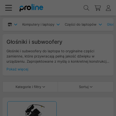
Komputery i laptopy
Części do laptopów
Głośn
Głośniki i subwoofery
Głośniki i subwoofery do laptopa to oryginalne części
zamienne, które przywracają pełną jakość dźwięku w
urządzeniu. Zaprojektowane z myślą o konkretnej konstrukcji
laptopa, zapewniają wyraźny, czysty dźwięk oraz głęboki bas,
Pokaż więcej
co jest niezbędne przy wideokonferencjach, oglądaniu filmów
i pracy multimedialnej. Idealne rozwiązanie dla serwisów oraz
osób ceniących oryginalną jakość audio i komfort
Kategorie i filtry
Sortuj
użytkowania naprawionego sprzętu.