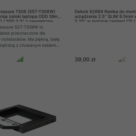
Treasure TS06 (SST-TS06W)
Delock 62669 Ramka do mont
rsja zatoki laptopa ODD Slim z
urządzenia 2.5" SLIM 9.5mm 
 / SSD 2.5" z zewnętrzną
5.25" w laptopie zamiast CD /
 ODD Slim biały
Ray
Treasure SST-TS06W to
datek przeznaczone dla
 notebooków. Ma piękną, białą
nętrzną z chowanym kablem
 on umieścić rzadko używany
apęd optyczny do przenośnego
39,00 zł
ne gniazdo napędu
w komputerze przenośnym
życiu tacy konwersji TS06
do zamontowania
dysku 2.5" HDD lub SSD o
 9.5mm.