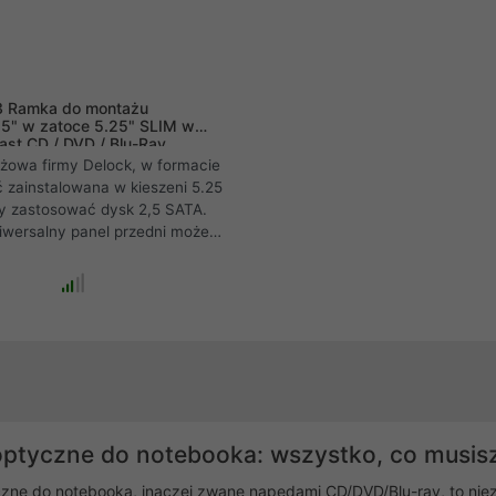
3 Ramka do montażu
.5" w zatoce 5.25" SLIM w
ast CD / DVD / Blu-Ray
owa firmy Delock, w formacie
 zainstalowana w kieszeni 5.25
by zastosować dysk 2,5 SATA.
iwersalny panel przedni może
 do zainstalowania ramki w
PC, lub jeśli istniejący panel
pa nie pasuje. Wysoka jakość
pewnia doskonałą stabilność
ptyczne do notebooka: wszystko, co musisz
ne do notebooka, inaczej zwane napędami CD/DVD/Blu-ray, to nie