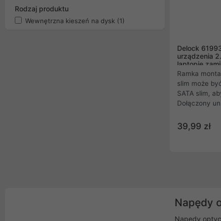
Rodzaj produktu
Wewnętrzna kieszeń na dysk
(1)
Delock 6199
urządzenia 2
laptopie zami
Ramka montaż
slim może być
SATA slim, a
Dołączony un
być użyty np.
obudowie Mini 
39,99 zł
przedni lapto
wykonania za
pracy.
Napędy o
Napędy optycz