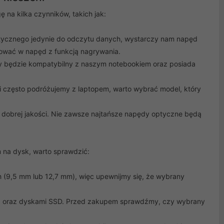
a kilka czynników, takich jak:
ptycznego jedynie do odczytu danych, wystarczy nam napęd
tować w napęd z funkcją nagrywania.
y będzie kompatybilny z naszym notebookiem oraz posiada
i często podróżujemy z laptopem, warto wybrać model, który
 dobrej jakości. Nie zawsze najtańsze napędy optyczne będą
 na dysk, warto sprawdzić:
(9,5 mm lub 12,7 mm), więc upewnijmy się, że wybrany
D) oraz dyskami SSD. Przed zakupem sprawdźmy, czy wybrany