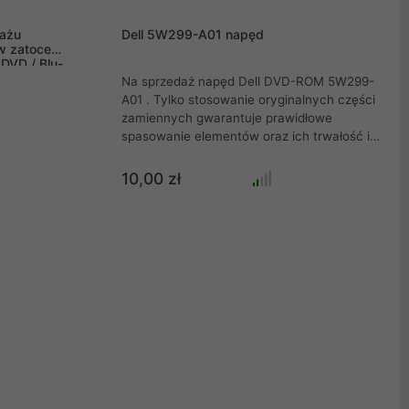
ażu
Dell 5W299-A01 napęd
w zatoce
 DVD / Blu-
Na sprzedaż napęd Dell DVD-ROM 5W299-
A01 . Tylko stosowanie oryginalnych części
zamiennych gwarantuje prawidłowe
spasowanie elementów oraz ich trwałość i
niezawodność! Produkt pochodzi z rozbiórki
sprzętu elektronicznego. Jest to kompletny
10,00 zł
napęd w stanie bardzo dobrym. Zapraszamy
do zakupu innych części serwisowych.