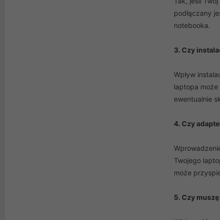
Tak, jeśli Tw
podłączany je
notebooka.
3. Czy instal
Wpływ instala
laptopa może 
ewentualnie s
4. Czy adapt
Wprowadzenie
Twojego lapto
może przyspie
5. Czy muszę