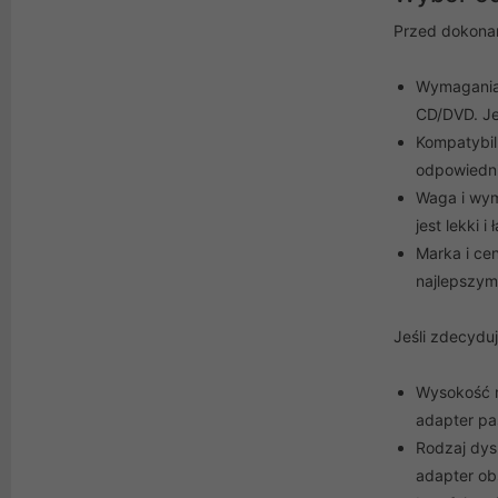
Przed dokonan
Wymagania 
CD/DVD. Je
Kompatybil
odpowiedni
Waga i wym
jest lekki i
Marka i ce
najlepszy
Jeśli zdecydu
Wysokość n
adapter pa
Rodzaj dys
adapter ob