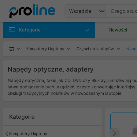
Produkty
Kategorie
Nowości
Producenci
Komputery i laptopy
Części do laptopów
Napęd
Kategorie
Napędy optyczne, adaptery
Napędy optyczne, takie jak CD, DVD czy Blu-ray, umożliwiają o
łatwe podłączenie tych urządzeń, często konwertując interfejsy
obsługi tradycyjnych nośników w nowoczesnym laptopie.
Kategorie
Komputery i laptopy