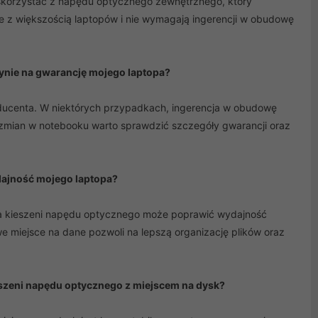
skorzystać z napędu optycznego zewnętrznego, który
e z większością laptopów i nie wymagają ingerencji w obudowę
łynie na gwarancję mojego laptopa?
roducenta. W niektórych przypadkach, ingerencja w obudowę
zmian w notebooku warto sprawdzić szczegóły gwarancji oraz
dajność mojego laptopa?
 kieszeni napędu optycznego może poprawić wydajność
e miejsce na dane pozwoli na lepszą organizację plików oraz
eszeni napędu optycznego z miejscem na dysk?