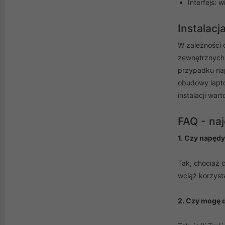
Interfejs:
Instalacj
W zależności 
zewnętrznych 
przypadku nap
obudowy lapto
instalacji wa
FAQ - na
1. Czy napęd
Tak, chociaż 
wciąż korzyst
2. Czy mogę 