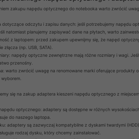
iem zakupu napędu optycznego do notebooka warto zwrócić uwagę n
dotyczące odczytu i zapisu danych: jeśli potrzebujemy napędu o
śli natomiast planujemy zapisywać dane na płytach, warto zainwes
ność z laptopem: przed zakupem upewnijmy się, że napęd optyczn
e złącza (np. USB, SATA).
iary: napędy optyczne zewnętrzne mają różne rozmiary i wagi. Jeśl
 łatwo przenośny.
na: warto zwrócić uwagę na renomowane marki oferujące produkty o
m wyborem.
jemy się na zakup adaptera kieszeni napędu optycznego z miejscem
apędu optycznego: adaptery są dostępne w różnych wysokościach 
suje do naszego laptopa.
ku: adaptery są zazwyczaj kompatybilne z dyskami twardymi (HD
sługuje rodzaj dysku, który chcemy zainstalować.