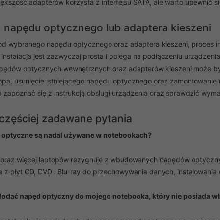
 większość adapterów korzysta z interfejsu SATA, ale warto upewnić
a napędu optycznego lub adaptera kieszeni
od wybranego napędu optycznego oraz adaptera kieszeni, proces i
instalacja jest zazwyczaj prosta i polega na podłączeniu urządzen
ędów optycznych wewnętrznych oraz adapterów kieszeni może być 
pa, usunięcie istniejącego napędu optycznego oraz zamontowanie 
rto zapoznać się z instrukcją obsługi urządzenia oraz sprawdzić wym
jczęściej zadawane pytania
y optyczne są nadal używane w notebookach?
coraz więcej laptopów rezygnuje z wbudowanych napędów optycznych
a z płyt CD, DVD i Blu-ray do przechowywania danych, instalowania
dodać napęd optyczny do mojego notebooka, który nie posiada