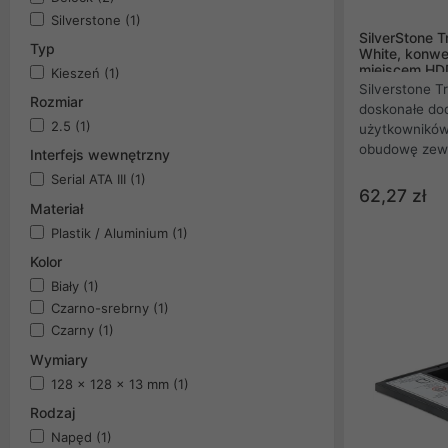
Silverstone
(1)
SilverStone 
Typ
White, konwe
miejscem HDD
Kieszeń
(1)
obudową USB
Silverstone 
Rozmiar
doskonałe do
2.5
(1)
użytkowników
obudowę zew
Interfejs wewnętrzny
USB. Pozwala
Serial ATA III
(1)
w laptopie n
62,27 zł
Materiał
obudowy. Wol
optycznego 
Plastik / Aluminium
(1)
można przy u
Kolor
wykorzystać 
Biały
(1)
dodatkowego 
Czarno-srebrny
(1)
wysokości do
Czarny
(1)
Wymiary
128 x 128 x 13 mm
(1)
Rodzaj
Napęd
(1)