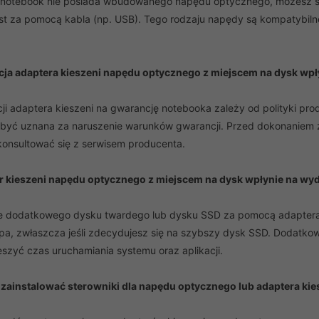
ój notebook nie posiada wbudowanego napędu optycznego, możesz 
st za pomocą kabla (np. USB). Tego rodzaju napędy są kompatybiln
acja adaptera kieszeni napędu optycznego z miejscem na dysk wp
cji adaptera kieszeni na gwarancję notebooka zależy od polityki p
być uznana za naruszenie warunków gwarancji. Przed dokonaniem 
konsultować się z serwisem producenta.
er kieszeni napędu optycznego z miejscem na dysk wpłynie na wy
 dodatkowego dysku twardego lub dysku SSD za pomocą adaptera
pa, zwłaszcza jeśli zdecydujesz się na szybszy dysk SSD. Dodatkow
szyć czas uruchamiania systemu oraz aplikacji.
 zainstalować sterowniki dla napędu optycznego lub adaptera ki