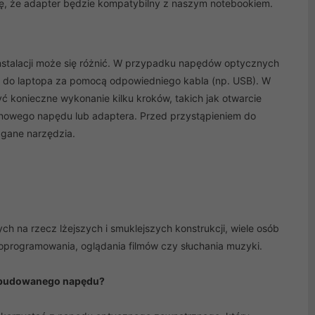
 się, że adapter będzie kompatybilny z naszym notebookiem.
nstalacji może się różnić. W przypadku napędów optycznych
ia do laptopa za pomocą odpowiedniego kabla (np. USB). W
konieczne wykonanie kilku kroków, takich jak otwarcie
nowego napędu lub adaptera. Przed przystąpieniem do
agane narzędzia.
 na rzecz lżejszych i smuklejszych konstrukcji, wiele osób
 oprogramowania, oglądania filmów czy słuchania muzyki.
 wbudowanego napędu?