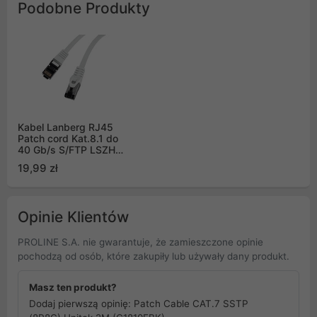
Podobne Produkty
Kabel Lanberg RJ45
Patch cord Kat.8.1 do
40 Gb/s S/FTP LSZH
CU 3m Szary Fluke
19,99 zł
Passed (PCF8-10CU-
0300-S)
Opinie Klientów
PROLINE S.A. nie gwarantuje, że zamieszczone opinie
pochodzą od osób, które zakupiły lub używały dany produkt.
Masz ten produkt?
Dodaj pierwszą opinię: Patch Cable CAT.7 SSTP