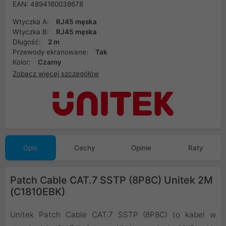
EAN: 4894160038678
Wtyczka A:
RJ45 męska
Wtyczka B:
RJ45 męska
Długość:
2 m
Przewody ekranowane:
Tak
Kolor:
Czarny
Zobacz więcej szczegółów
Opis
Cechy
Opinie
Raty
Patch Cable CAT.7 SSTP (8P8C) Unitek 2M
(C1810EBK)
Unitek Patch Cable CAT.7 SSTP (8P8C) to kabel w