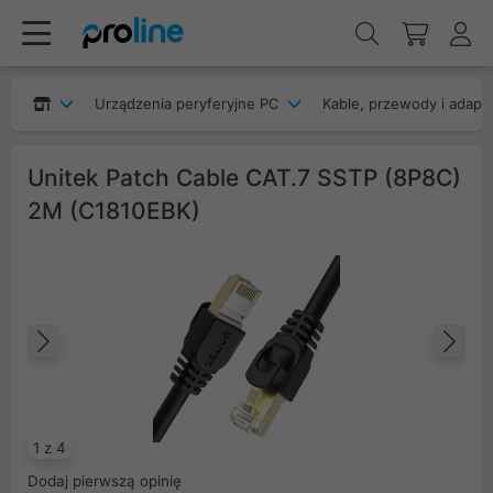
Urządzenia peryferyjne PC
Kable, przewody i adapt
Unitek Patch Cable CAT.7 SSTP (8P8C)
2M (C1810EBK)
Poprzedni
Na
1 z 4
Dodaj pierwszą opinię