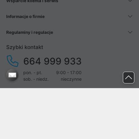
Wsparcie klienta i serwis
Informacje o firmie
Regulaminy i regulacje
Szybki kontakt
664 999 933
pon. - pt.
9:00 - 17:00
sob. - niedz.
nieczynne
pomoc@proline.pl
Dołącz do nas
Zgłoś błąd na stronie