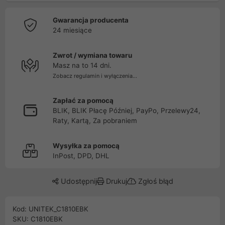
Gwarancja producenta
24 miesiące
Zwrot / wymiana towaru
Masz na to 14 dni.
Zobacz regulamin i wyłączenia...
Zapłać za pomocą
BLIK, BLIK Płacę Później, PayPo, Przelewy24,
Raty, Kartą, Za pobraniem
Wysyłka za pomocą
InPost, DPD, DHL
Udostępnij
Drukuj
Zgłoś błąd
Kod: UNITEK_C1810EBK
SKU: C1810EBK