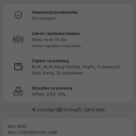
Gwarancja producenta
24 miesiące
Zwrot / wymiana towaru
Masz na to 14 dni.
Zobacz regulamin i wyłączenia...
Zapłać za pomocą
BLIK, BLIK Płacę Później, PayPo, Przelewy24,
Raty, Kartą, Za pobraniem
Wysyłka za pomocą
InPost, DPD, DHL
Udostępnij
Drukuj
Zgłoś błąd
Kod: 8165
SKU: C18149AGY03-20M