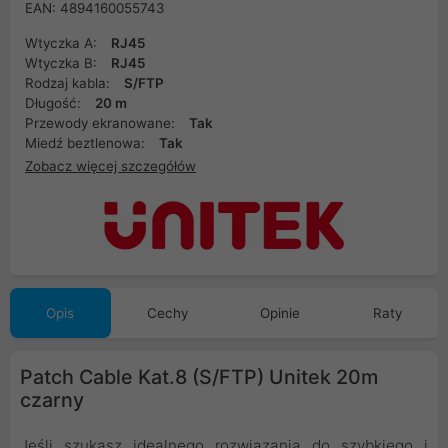
EAN: 4894160055743
Wtyczka A:
RJ45
Wtyczka B:
RJ45
Rodzaj kabla:
S/FTP
Długość:
20 m
Przewody ekranowane:
Tak
Miedź beztlenowa:
Tak
Zobacz więcej szczegółów
Opis
Cechy
Opinie
Raty
Patch Cable Kat.8 (S/FTP) Unitek 20m
czarny
Jeśli szukasz idealnego rozwiązania do szybkiego i