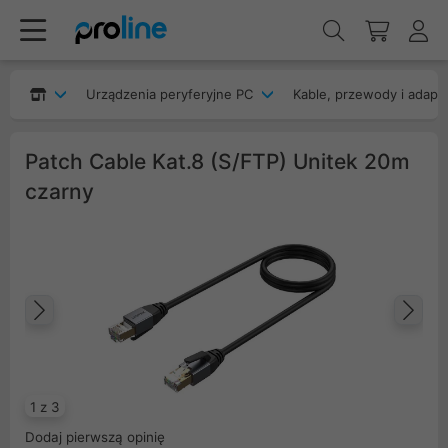
Urządzenia peryferyjne PC
Kable, przewody i adapt
Patch Cable Kat.8 (S/FTP) Unitek 20m
czarny
Poprzedni
Na
1 z 3
Dodaj pierwszą opinię