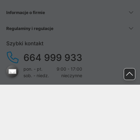
Informacje o firmie
Regulaminy i regulacje
Szybki kontakt
664 999 933
pon. - pt.
9:00 - 17:00
sob. - niedz.
nieczynne
pomoc@proline.pl
Dołącz do nas
Zgłoś błąd na stronie