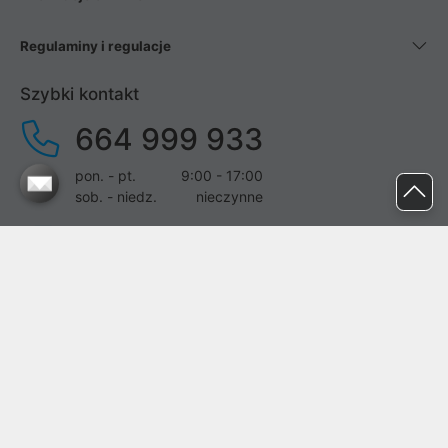
Regulaminy i regulacje
Szybki kontakt
664 999 933
pon. - pt.
9:00 - 17:00
sob. - niedz.
nieczynne
pomoc@proline.pl
Dołącz do nas
Zgłoś błąd na stronie
Proline SA z siedzibą w Mirkowie (55-095), przy ul. Brzozowej 5,
wpisana do rejestru przedsiębiorców Krajowego Rejestru Sądowego
przez Sąd Rejonowy dla Wrocławia-Fabrycznej we Wrocławiu, VI