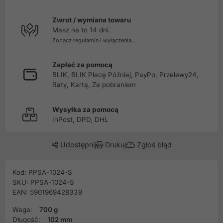
Zwrot / wymiana towaru
Masz na to 14 dni.
Zobacz regulamin i wyłączenia...
Zapłać za pomocą
BLIK, BLIK Płacę Później, PayPo, Przelewy24,
Raty, Kartą, Za pobraniem
Wysyłka za pomocą
InPost, DPD, DHL
Udostępnij
Drukuj
Zgłoś błąd
Kod: PPSA-1024-S
SKU: PPSA-1024-S
EAN: 5901969428339
Waga:
700 g
Długość:
102 mm