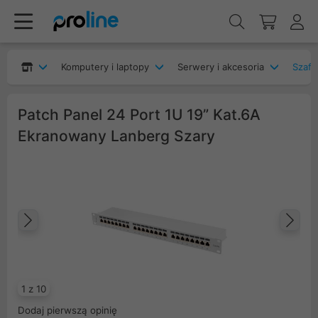
Komputery i laptopy
Serwery i akcesoria
Szafy
Patch Panel 24 Port 1U 19” Kat.6A
Ekranowany Lanberg Szary
Poprzedni
Na
1 z 10
Dodaj pierwszą opinię