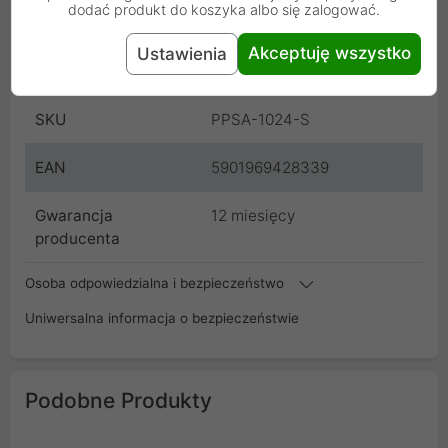
dodać produkt do koszyka albo się zalogować.
Producent
Lanberg
Akceptuję wszystko
Ustawienia
Kod
PPSA-1024-S
SKU
PPSA-1024-S
EAN
5901969428339
Gwarancja
12 miesięcy
producenta
Osoba odpowiedzialna i bezpieczeństwo
Uniwersalna informacja o bezpieczeństwie
Podobne Produkty