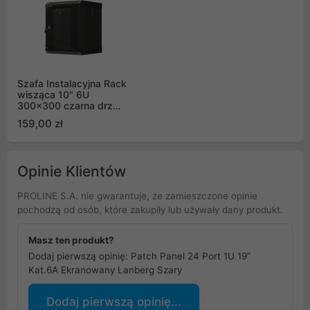
Szafa Instalacyjna Rack
wisząca 10" 6U
300x300 czarna drzwi
przeszklone Flat pack
159,00 zł
Lanberg
Opinie Klientów
PROLINE S.A. nie gwarantuje, że zamieszczone opinie
pochodzą od osób, które zakupiły lub używały dany produkt.
Masz ten produkt?
Dodaj pierwszą opinię: Patch Panel 24 Port 1U 19”
Kat.6A Ekranowany Lanberg Szary
Dodaj pierwszą opinię...