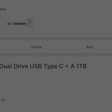
uktu
Następny
Opinie
Raty
Dual Drive USB Type C + A 1TB
e-A