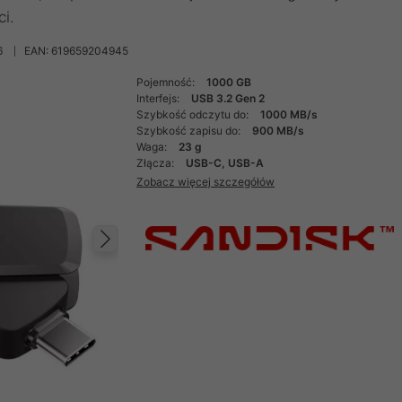
i.
6
EAN: 619659204945
Pojemność:
1000 GB
Interfejs:
USB 3.2 Gen 2
Szybkość odczytu do:
1000 MB/s
Szybkość zapisu do:
900 MB/s
Waga:
23 g
Złącza:
USB-C, USB-A
Zobacz więcej szczegółów
Następny