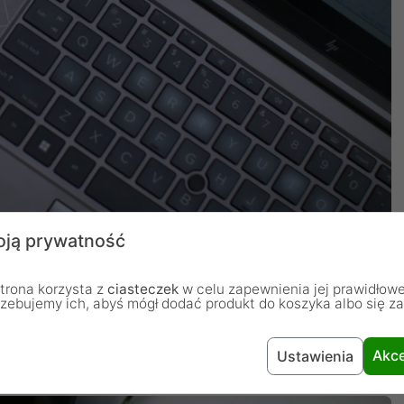
ją prywatność
trona korzysta z
ciasteczek
w celu zapewnienia jej prawidłowe
rzebujemy ich, abyś mógł dodać produkt do koszyka albo się z
roblemowych transferów
Akce
Ustawienia
 900 MB/ssprawią, że dotrzymasz terminów z zapasem