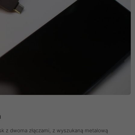
a
ysk z dwoma złączami, z wyszukaną metalową