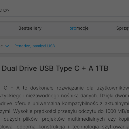
Bestsellery
pro
mocje
Sprzę
ne
Pendrive, pamięci USB
Dual Drive USB Type C + A 1TB
 C + A to doskonałe rozwiązanie dla użytkownikó
 szybkiego i niezawodnego nośnika danych. Dzięki dwó
rive oferuje uniwersalną kompatybilność z aktualnym
zymi. Wysokie prędkości przesyłu odczytu do 1000 MB/
r dużych plików, projektów multimedialnych czy kopi
lowa, odporna konstrukcja i technologia szyfrowani