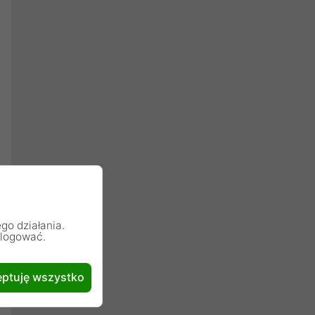
go działania.
alogować.
ptuję wszystko