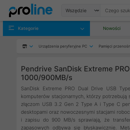
Produkty
Kategorie
Nowości
Producenci
Urządzenia peryferyjne PC
Pamięci przenoś
Kategorie
Pendrive SanDisk Extreme PRO 
1000/900MB/s
SanDisk Extreme PRO Dual Drive USB Type
komputerów stacjonarnych, którzy potrzebują
złączom USB 3.2 Gen 2 Type A i Type C pend
desktopami oraz nowoczesnymi stacjami roboc
i zapisu do 900 MB/s sprawiają, że transfe
zapasowych odbywa się błyskawicznie. Meta