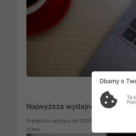
Dbamy o Two
Ta s
Pot
Najwyższa wydajność dla bezp
Prędkości odczytu do 1000 MB/si zapisu do
czasu.