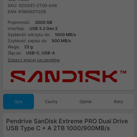
SKU: SDDDE1-2T00-G46
EAN: 619659211226
Pojemność:
2000 GB
Interfejs:
USB 3.2 Gen 2
Szybkość odczytu do:
1000 MB/s
Szybkość zapisu do:
900 MB/s
Waga:
23 g
Złącza:
USB-C, USB-A
Zobacz więcej szczegółów
Opis
Cechy
Opinie
Raty
Pendrive SanDisk Extreme PRO Dual Drive
USB Type C + A 2TB 1000/900MB/s