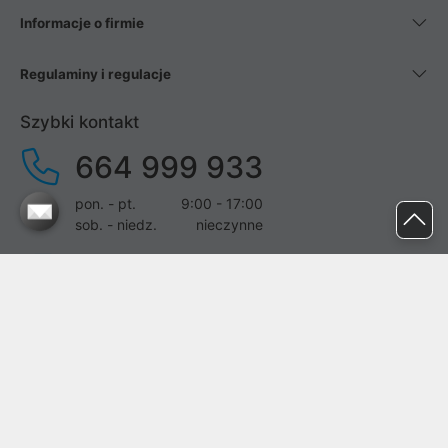
Informacje o firmie
Regulaminy i regulacje
Szybki kontakt
664 999 933
pon. - pt.
9:00 - 17:00
sob. - niedz.
nieczynne
pomoc@proline.pl
Dołącz do nas
Zgłoś błąd na stronie
Proline SA z siedzibą w Mirkowie (55-095), przy ul. Brzozowej 5,