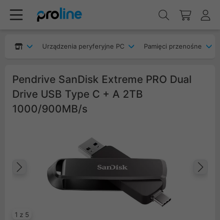
Urządzenia peryferyjne PC
Pamięci przenośne
Pendrive SanDisk Extreme PRO Dual
Drive USB Type C + A 2TB
1000/900MB/s
Poprzedni
Na
1 z 5