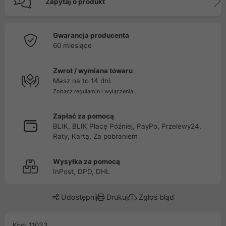
Zapytaj o produkt
Gwarancja producenta
60 miesiące
Zwrot / wymiana towaru
Masz na to 14 dni.
Zobacz regulamin i wyłączenia...
Zapłać za pomocą
BLIK, BLIK Płacę Później, PayPo, Przelewy24,
Raty, Kartą, Za pobraniem
Wysyłka za pomocą
InPost, DPD, DHL
Udostępnij
Drukuj
Zgłoś błąd
Kod: 11033