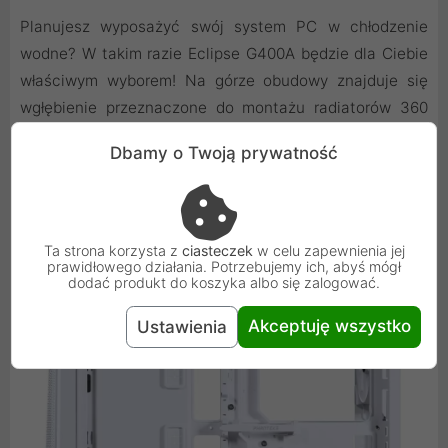
Planujesz wyposażyć swój system PC w chłodzenie
wodne? W takim razie Eclipse G400A będzie dla Ciebie
właściwym wyborem! Na górze obudowy znajduje się
wgłębienie przeznaczone do montażu radiatorów 360
mm. Z tyłu znajduje się również miejsce na radiator 120
Dbamy o Twoją prywatność
mm, jeśli chcesz zastosować mały system chłodzenia
wodą AiO na przykład do chłodzenia procesora.
Ta strona korzysta z
ciasteczek
w celu zapewnienia jej
prawidłowego działania. Potrzebujemy ich, abyś mógł
dodać produkt do koszyka albo się zalogować.
Akceptuję wszystko
Ustawienia