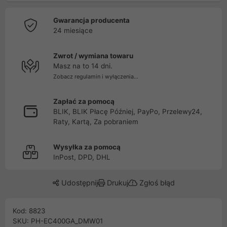
Gwarancja producenta
24 miesiące
Zwrot / wymiana towaru
Masz na to 14 dni.
Zobacz regulamin i wyłączenia...
Zapłać za pomocą
BLIK, BLIK Płacę Później, PayPo, Przelewy24,
Raty, Kartą, Za pobraniem
Wysyłka za pomocą
InPost, DPD, DHL
Udostępnij
Drukuj
Zgłoś błąd
Kod: 8823
SKU: PH-EC400GA_DMW01