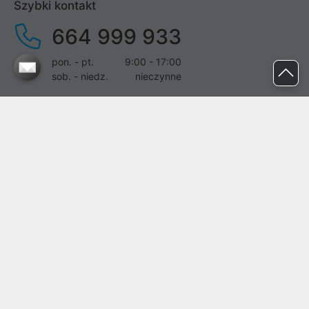
Szybki kontakt
664 999 933
pon. - pt.
9:00 - 17:00
sob. - niedz.
nieczynne
pomoc@proline.pl
Dołącz do nas
Zgłoś błąd na stronie
Proline SA z siedzibą w Mirkowie (55-095), przy ul. Brzozowej 5,
wpisana do rejestru przedsiębiorców Krajowego Rejestru Sądowego
przez Sąd Rejonowy dla Wrocławia-Fabrycznej we Wrocławiu, VI
Wydział Gospodarczy Krajowego Rejestru Sądowego pod nr KRS:
0000282071, NIP: 8951898022, REGON: 020482041, BDO:
000437899. Kapitał zakładowy Spółki wynosi 500000,00 zł i został
on opłacony w całości.