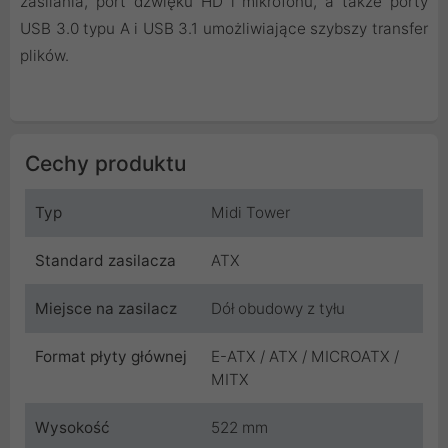
zasilania, port dźwięku HD i mikrofonu, a także porty
USB 3.0 typu A i USB 3.1 umożliwiające szybszy transfer
plików.
Cechy produktu
Typ
Midi Tower
Standard zasilacza
ATX
Miejsce na zasilacz
Dół obudowy z tyłu
Format płyty głównej
E-ATX / ATX / MICROATX /
MITX
Wysokość
522 mm