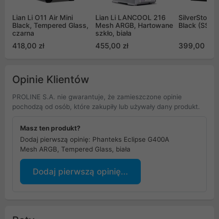
Lian Li O11 Air Mini
Lian Li LANCOOL 216
SilverStone 
Black, Tempered Glass,
Mesh ARGB, Hartowane
Black (SST-
czarna
szkło, biała
418,00 zł
455,00 zł
399,00 zł
Opinie Klientów
PROLINE S.A. nie gwarantuje, że zamieszczone opinie
pochodzą od osób, które zakupiły lub używały dany produkt.
Masz ten produkt?
Dodaj pierwszą opinię: Phanteks Eclipse G400A
Mesh ARGB, Tempered Glass, biała
Dodaj pierwszą opinię...