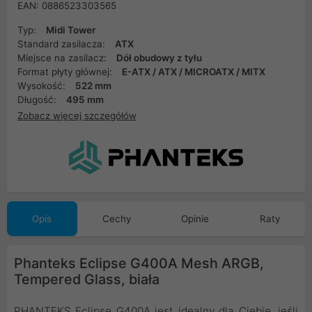
EAN: 0886523303565
Typ:
Midi Tower
Standard zasilacza:
ATX
Miejsce na zasilacz:
Dół obudowy z tyłu
Format płyty głównej:
E-ATX / ATX / MICROATX / MITX
Wysokość:
522 mm
Długość:
495 mm
Zobacz więcej szczegółów
Opis
Cechy
Opinie
Raty
Phanteks Eclipse G400A Mesh ARGB,
Tempered Glass, biała
PHANTEKS Eclipse G400A jest idealny dla Ciebie, jeśli