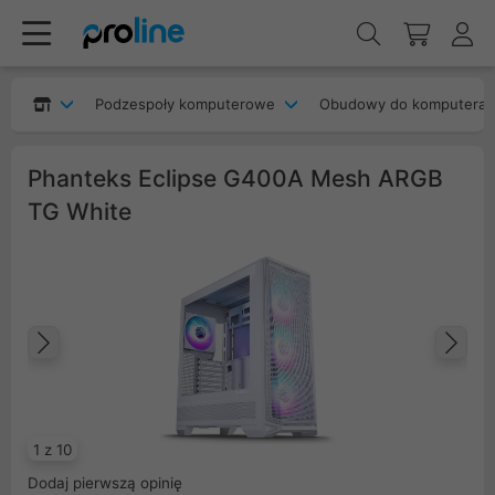
Podzespoły komputerowe
Obudowy do komputera
Phanteks Eclipse G400A Mesh ARGB
TG White
Poprzedni
Na
1 z 10
Dodaj pierwszą opinię