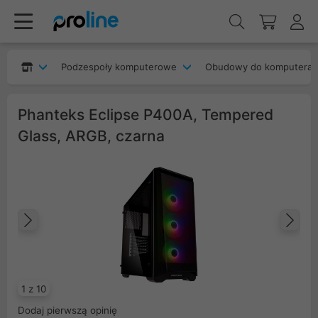
Podzespoły komputerowe
Obudowy do komputera
Phanteks Eclipse P400A, Tempered
Glass, ARGB, czarna
Poprzedni
Na
1 z 10
Dodaj pierwszą opinię