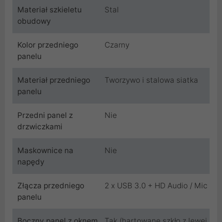
Materiał szkieletu
Stal
obudowy
Kolor przedniego
Czarny
panelu
Materiał przedniego
Tworzywo i stalowa siatka
panelu
Przedni panel z
Nie
drzwiczkami
Maskownice na
Nie
napędy
Złącza przedniego
2 x USB 3.0 + HD Audio / Mic
panelu
Boczny panel z oknem
Tak (hartowane szkło z lewej