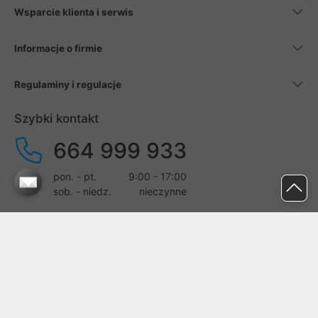
Wsparcie klienta i serwis
Informacje o firmie
Regulaminy i regulacje
Szybki kontakt
664 999 933
pon. - pt.
9:00 - 17:00
sob. - niedz.
nieczynne
pomoc@proline.pl
Dołącz do nas
Zgłoś błąd na stronie