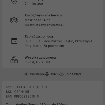
24 miesiące
Zwrot / wymiana towaru
Masz na to 14 dni.
Zobacz regulamin i wyłączenia...
Zapłać za pomocą
BLIK, BLIK Płacę Później, PayPo, Przelewy24,
Raty, Kartą, Za pobraniem
Wysyłka za pomocą
InPost, DPD, DHL
Udostępnij
Drukuj
Zgłoś błąd
Kod: PH-EC400ATG_DBK01
SKU: GEPH-115
EAN: 0886523301646
Typ:
Medium Tower: 460mm do 509mm