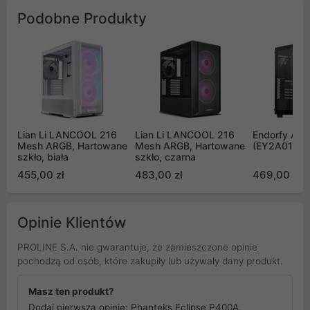
Podobne Produkty
Lian Li LANCOOL 216
Lian Li LANCOOL 216
Endorfy Arx 
Mesh ARGB, Hartowane
Mesh ARGB, Hartowane
(EY2A010)
szkło, biała
szkło, czarna
455,00 zł
483,00 zł
469,00 zł
Opinie Klientów
PROLINE S.A. nie gwarantuje, że zamieszczone opinie
pochodzą od osób, które zakupiły lub używały dany produkt.
Masz ten produkt?
Dodaj pierwszą opinię: Phanteks Eclipse P400A,