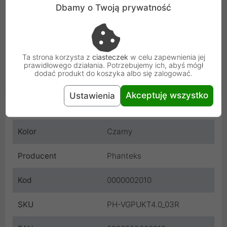
Gen4 działać z pełną prędkością bez żadnych
Dbamy o Twoją prywatność
kompromisów. Jego dwuwarstwowa konstrukcja i
indywidualnie ekranowane kable zapewniają wysoki
poziom stabilności i integralności sygnału dla stabilnego
działania systemu.
Ta strona korzysta z
ciasteczek
w celu zapewnienia jej
prawidłowego działania. Potrzebujemy ich, abyś mógł
dodać produkt do koszyka albo się zalogować.
Akceptuję wszystko
Ustawienia
Cechy produktu
Kolor
Czarny
Producent
Phanteks
Kod
0000002010
SKU
PH-VGPUKT4.0_03R