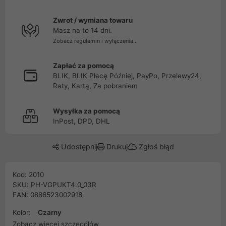
Zwrot / wymiana towaru
Masz na to 14 dni.
Zobacz regulamin i wyłączenia...
Zapłać za pomocą
BLIK, BLIK Płacę Później, PayPo, Przelewy24,
Raty, Kartą, Za pobraniem
Wysyłka za pomocą
InPost, DPD, DHL
Udostępnij
Drukuj
Zgłoś błąd
Kod: 2010
SKU: PH-VGPUKT4.0_03R
EAN: 0886523002918
Kolor:
Czarny
Zobacz więcej szczegółów