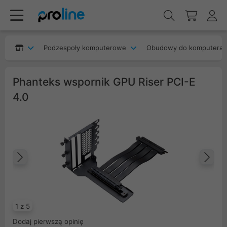
Podzespoły komputerowe
Obudowy do komputera
Phanteks wspornik GPU Riser PCI-E
4.0
Poprzedni
Na
1 z 5
Dodaj pierwszą opinię