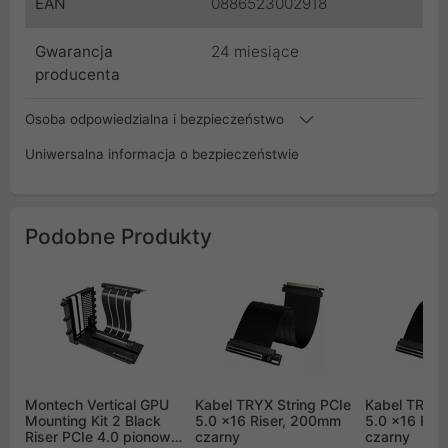
EAN
0886523002918
Gwarancja
24 miesiące
producenta
Osoba odpowiedzialna i bezpieczeństwo
Uniwersalna informacja o bezpieczeństwie
Podobne Produkty
Montech Vertical GPU
Kabel TRYX String PCIe
Kabel TRYX 
Mounting Kit 2 Black
5.0 x16 Riser, 200mm
5.0 x16 Ris
Riser PCIe 4.0 pionowe
czarny
czarny