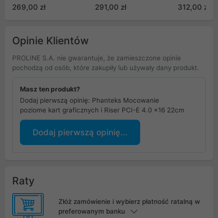
mocowanie karty
269,00 zł
291,00 zł
312,00 zł
graficznej
Opinie Klientów
PROLINE S.A. nie gwarantuje, że zamieszczone opinie
pochodzą od osób, które zakupiły lub używały dany produkt.
Masz ten produkt?
Dodaj pierwszą opinię: Phanteks Mocowanie
poziome kart graficznych i Riser PCI-E 4.0 x16 22cm
Dodaj pierwszą opinię...
Raty
Złóż zamówienie i wybierz płatność ratalną w
preferowanym banku