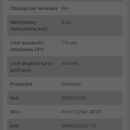
Obsługa bez wkrętaka
Nie
Wentylatory
9 szt
maksymalna ilość
Limit wysokości
175 mm
chłodzenia CPU
Limit długości karty
430 mm
graficznej
Producent
Phanteks
Kod
0000011035
SKU
PH-XT325M_WT01
EAN
0886523303770