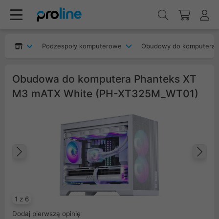
Podzespoły komputerowe
Obudowy do komputera
Obudowa do komputera Phanteks XT
M3 mATX White (PH-XT325M_WT01)
Poprzedni
Na
1 z 6
Dodaj pierwszą opinię