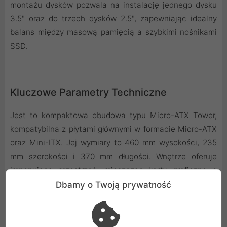
montażu dysków pozwala na instalację jednego dysku
3.5" oraz do trzech dysków 2.5", zapewniając idealny
balans między masową pamięcią a szybkimi nośnikami
SSD.
Kluczowe Parametry Techniczne
Jest to kompaktowa obudowa typu Micro-ATX Tower,
kompatybilna z płytami głównymi w formacie Micro-ATX
oraz Mini-ITX. Jej wymiary to 460 mm wysokości, 235
mm szerokości i 370 mm długości. Wnętrze oferuje
imponującą przestrzeń, mieszcząc karty graficzne o
długości do 430 mm, chłodzenia procesora o wysokości
Dbamy o Twoją prywatność
do 175 mm oraz standardowe zasilacze ATX o długości
do 150 mm. Nowoczesny panel I/O na froncie
wyposażono w port USB 3.0, szybkie USB-C 3.2 Gen2x2