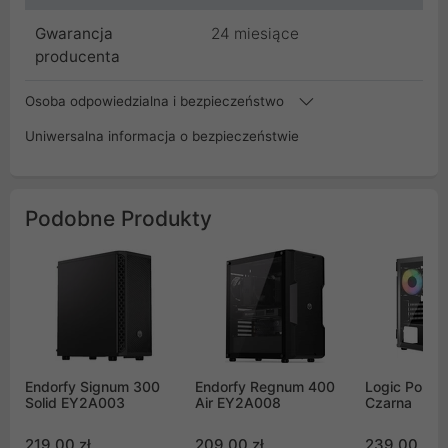
Gwarancja
24 miesiące
producenta
Osoba odpowiedzialna i bezpieczeństwo
Uniwersalna informacja o bezpieczeństwie
Podobne Produkty
Endorfy Signum 300
Endorfy Regnum 400
Logic Porto
Solid EY2A003
Air EY2A008
Czarna
219,00 zł
209,00 zł
239,00 zł