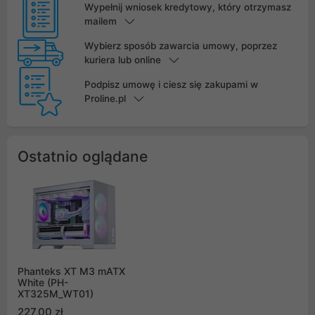
Wypełnij wniosek kredytowy, który otrzymasz
mailem
Wybierz sposób zawarcia umowy, poprzez
kuriera lub online
Podpisz umowę i ciesz się zakupami w
Proline.pl
Ostatnio oglądane
Phanteks XT M3 mATX
White (PH-
XT325M_WT01)
227,00 zł