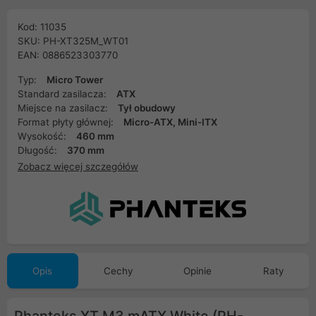
Kod: 11035
SKU: PH-XT325M_WT01
EAN: 0886523303770
Typ:
Micro Tower
Standard zasilacza:
ATX
Miejsce na zasilacz:
Tył obudowy
Format płyty głównej:
Micro-ATX, Mini-ITX
Wysokość:
460 mm
Długość:
370 mm
Zobacz więcej szczegółów
Opis
Cechy
Opinie
Raty
Phanteks XT M3 mATX White (PH-