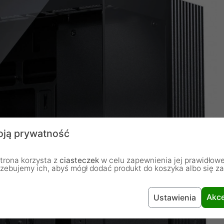
ją prywatność
trona korzysta z
ciasteczek
w celu zapewnienia jej prawidłowe
rzebujemy ich, abyś mógł dodać produkt do koszyka albo się z
Akce
Ustawienia