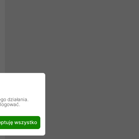
go działania.
alogować.
ptuję wszystko