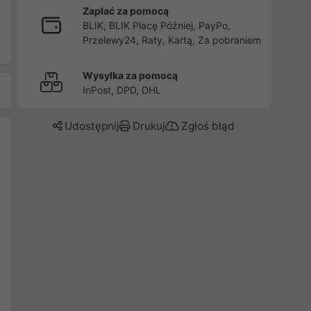
Zapłać za pomocą
BLIK, BLIK Płacę Później, PayPo,
Przelewy24, Raty, Kartą, Za pobraniem
Wysyłka za pomocą
InPost, DPD, DHL
Udostępnij
Drukuj
Zgłoś błąd