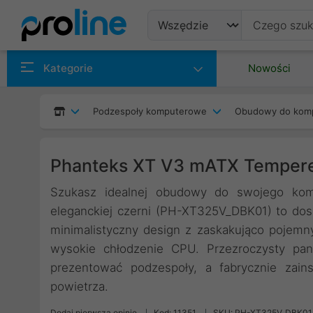
Produkty
Kategorie
Nowości
Producenci
Podzespoły komputerowe
Obudowy do kom
Kategorie
Phanteks XT V3 mATX Tempere
Szukasz idealnej obudowy do swojego k
eleganckiej czerni (PH-XT325V_DBK01) to do
minimalistyczny design z zaskakująco pojemn
wysokie chłodzenie CPU. Przezroczysty pa
prezentować podzespoły, a fabrycznie zain
powietrza.
Dodaj pierwszą opinię
Kod: 11351
SKU: PH-XT325V_DBK01