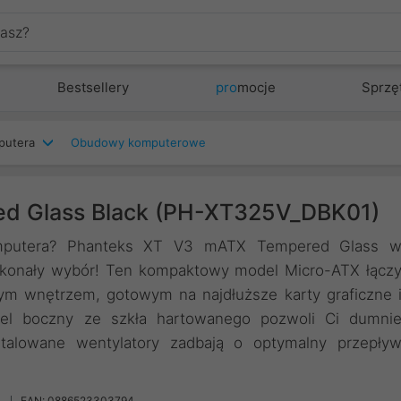
Bestsellery
pro
mocje
Sprzę
putera
Obudowy komputerowe
d Glass Black (PH-XT325V_DBK01)
omputera? Phanteks XT V3 mATX Tempered Glass 
skonały wybór! Ten kompaktowy model Micro-ATX łącz
ym wnętrzem, gotowym na najdłuższe karty graficzne 
nel boczny ze szkła hartowanego pozwoli Ci dumni
stalowane wentylatory zadbają o optymalny przepły
EAN: 0886523303794