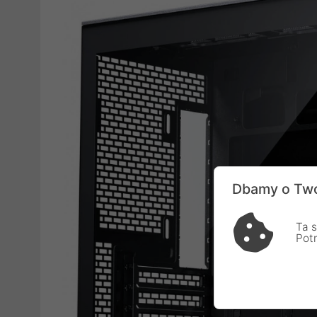
Dbamy o Two
Ta s
Pot