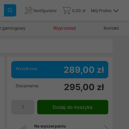
Konfigurator
0,00 zł
Mój Proline
t gamingowy
Wyprzedaż
Kontakt
289,00 zł
Wysyłkowa:
w
295,00 zł
Stacjonarna:
y
i
e
Dodaj do koszyka
w
Na wyczerpaniu