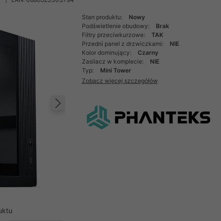
Stan produktu:
Nowy
Podświetlenie obudowy:
Brak
Filtry przeciwkurzowe:
TAK
Przedni panel z drzwiczkami:
NIE
Kolor dominujący:
Czarny
Zasilacz w komplecie:
NIE
Typ:
Mini Tower
Zobacz więcej szczegółów
Następny
uktu