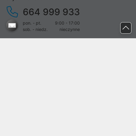
664 999 933
pon. - pt.
9:00 - 17:00
sob. - niedz.
nieczynne
pomoc@proline.pl
Dołącz do nas
Zgłoś błąd na stronie
Proline SA z siedzibą w Mirkowie (55-095), przy ul. Brzozowej 5,
wpisana do rejestru przedsiębiorców Krajowego Rejestru Sądowego
przez Sąd Rejonowy dla Wrocławia-Fabrycznej we Wrocławiu, VI
Wydział Gospodarczy Krajowego Rejestru Sądowego pod nr KRS:
0000282071, NIP: 8951898022, REGON: 020482041, BDO:
000437899. Kapitał zakładowy Spółki wynosi 500000,00 zł i został
on opłacony w całości.
© proline 1996 - 2026. Wszelkie prawa zastrzeżone.