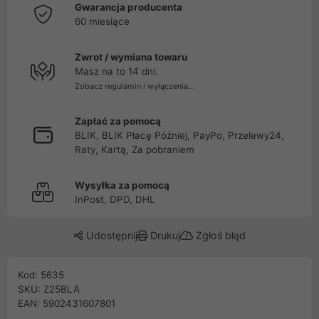
Gwarancja producenta
60 miesiące
Zwrot / wymiana towaru
Masz na to 14 dni.
Zobacz regulamin i wyłączenia...
Zapłać za pomocą
BLIK, BLIK Płacę Później, PayPo, Przelewy24,
Raty, Kartą, Za pobraniem
Wysyłka za pomocą
InPost, DPD, DHL
Udostępnij
Drukuj
Zgłoś błąd
Kod: 5635
SKU: Z25BLA
EAN: 5902431607801