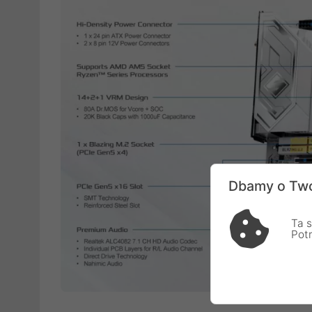
Dbamy o Two
Ta s
Pot