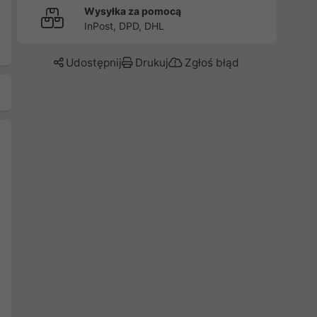
Wysyłka za pomocą
InPost, DPD, DHL
Udostępnij
Drukuj
Zgłoś błąd