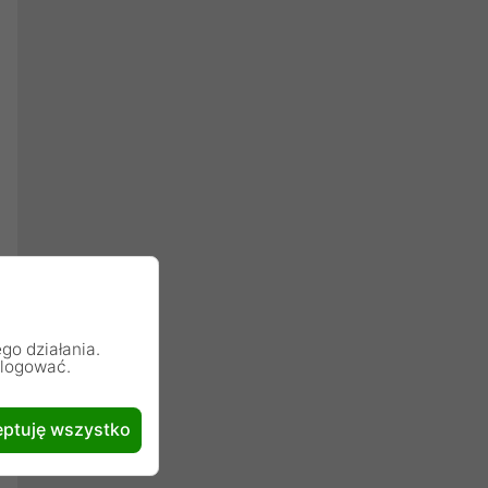
go działania.
alogować.
ptuję wszystko