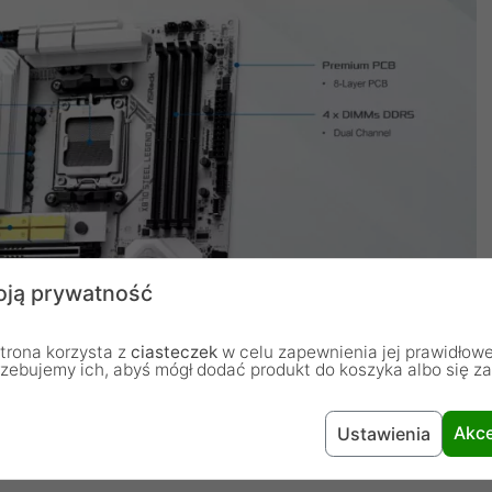
ją prywatność
trona korzysta z
ciasteczek
w celu zapewnienia jej prawidłowe
rzebujemy ich, abyś mógł dodać produkt do koszyka albo się z
Akce
Ustawienia