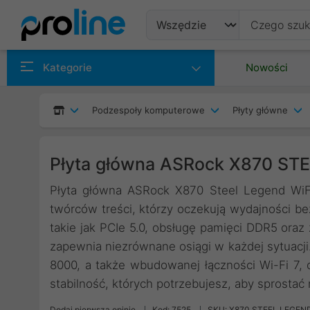
Produkty
Kategorie
Nowości
Producenci
Podzespoły komputerowe
Płyty główne
Kategorie
Płyta główna ASRock X870 ST
Płyta główna ASRock X870 Steel Legend WiFi
twórców treści, którzy oczekują wydajności 
takie jak PCIe 5.0, obsługę pamięci DDR5 ora
zapewnia niezrównane osiągi w każdej sytuacji
8000, a także wbudowanej łączności Wi-Fi 7, o
stabilność, których potrzebujesz, aby sprosta
Dodaj pierwszą opinię
Kod: 7525
SKU: X870 STEEL LEGEND