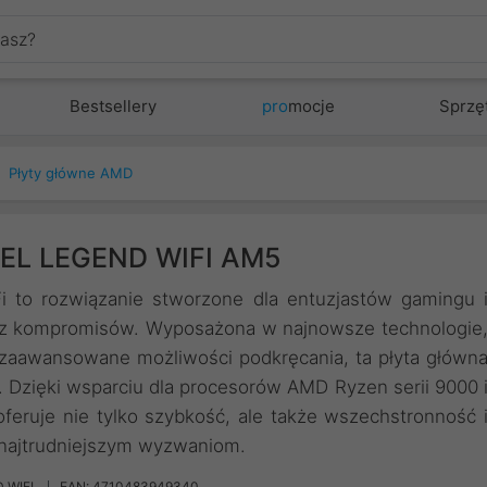
Bestsellery
pro
mocje
Sprzę
Płyty główne AMD
EEL LEGEND WIFI AM5
 to rozwiązanie stworzone dla entuzjastów gamingu 
bez kompromisów. Wyposażona w najnowsze technologie
z zaawansowane możliwości podkręcania, ta płyta główn
. Dzięki wsparciu dla procesorów AMD Ryzen serii 9000 
feruje nie tylko szybkość, ale także wszechstronność 
ć najtrudniejszym wyzwaniom.
 WIFI
EAN: 4710483949340