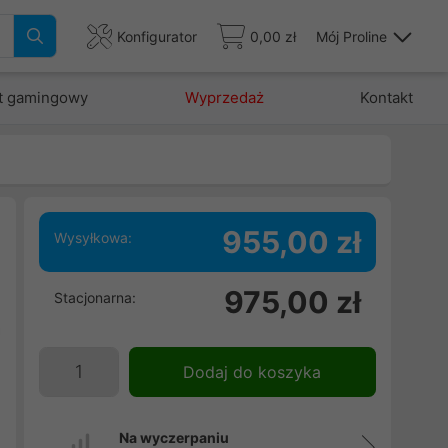
Konfigurator
0,00 zł
Mój Proline
t gamingowy
Wyprzedaż
Kontakt
955,00 zł
Wysyłkowa:
i
975,00 zł
Stacjonarna:
,
a
i
Dodaj do koszyka
i
Na wyczerpaniu