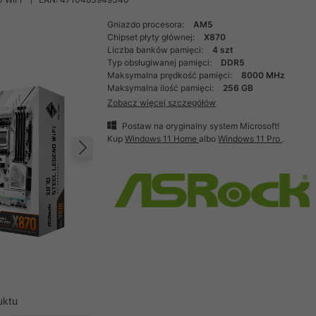
Gniazdo procesora:
AM5
Chipset płyty głównej:
X870
Liczba banków pamięci:
4 szt
Typ obsługiwanej pamięci:
DDR5
Maksymalna prędkość pamięci:
8000 MHz
Maksymalna ilość pamięci:
256 GB
Zobacz więcej szczegółów
Postaw na oryginalny system Microsoft!
Kup
Windows 11 Home
albo
Windows 11 Pro
.
Następny
uktu