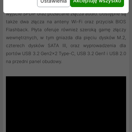
Akceptuję wszystko
Ustawienia
Gen1, dwa porty USB 2.0, port RJ-45 LAN, optyczne
wyjście SPDIF oraz pozłacane złącza audio. Dostępne są
także dwa złącza na anteny Wi-Fi oraz przycisk BIOS
Flashback. Płyta oferuje również szeroką gamę złączy
wewnętrznych, w tym gniazda dla pięciu dysków M.2,
czterech dysków SATA III, oraz wyprowadzenia dla
portów USB 3.2 Gen2x2 Type-C, USB 3.2 Gen1 i USB 2.0
na przedni panel obudowy.