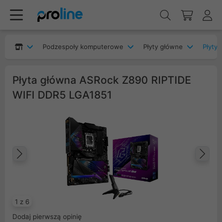
Podzespoły komputerowe
Płyty główne
Płyty 
Płyta główna ASRock Z890 RIPTIDE
WIFI DDR5 LGA1851
Poprzedni
Na
1 z 6
Dodaj pierwszą opinię