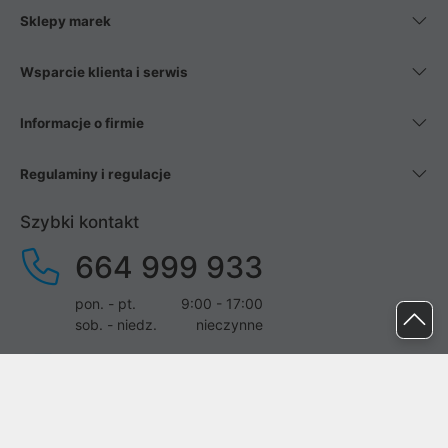
Sklepy marek
Wsparcie klienta i serwis
Informacje o firmie
Regulaminy i regulacje
Szybki kontakt
664 999 933
pon. - pt.
9:00 - 17:00
sob. - niedz.
nieczynne
pomoc@proline.pl
Dołącz do nas