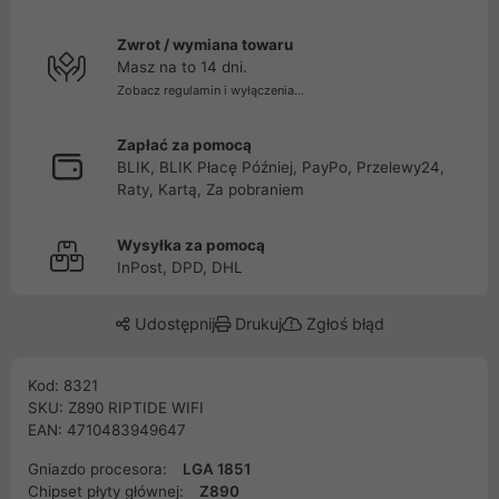
Zwrot / wymiana towaru
Masz na to 14 dni.
Zobacz regulamin i wyłączenia...
Zapłać za pomocą
BLIK, BLIK Płacę Później, PayPo, Przelewy24,
Raty, Kartą, Za pobraniem
Wysyłka za pomocą
InPost, DPD, DHL
Udostępnij
Drukuj
Zgłoś błąd
Kod: 8321
SKU: Z890 RIPTIDE WIFI
EAN: 4710483949647
Gniazdo procesora:
LGA 1851
Chipset płyty głównej:
Z890