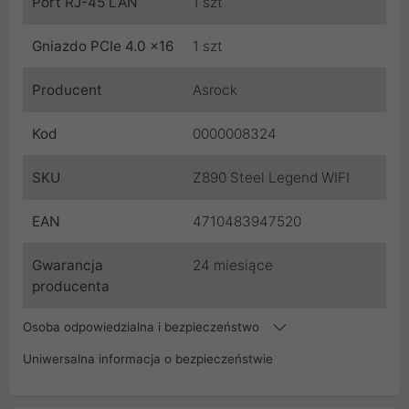
Port RJ-45 LAN
1 szt
Gniazdo PCIe 4.0 x16
1 szt
Producent
Asrock
Kod
0000008324
SKU
Z890 Steel Legend WIFI
EAN
4710483947520
Gwarancja
24 miesiące
producenta
Osoba odpowiedzialna i bezpieczeństwo
Uniwersalna informacja o bezpieczeństwie