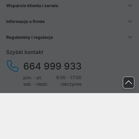
Wsparcie klienta i serwis
Informacje o firmie
Regulaminy i regulacje
Szybki kontakt
664 999 933
pon. - pt.
9:00 - 17:00
sob. - niedz.
nieczynne
pomoc@proline.pl
Dołącz do nas
Zgłoś błąd na stronie