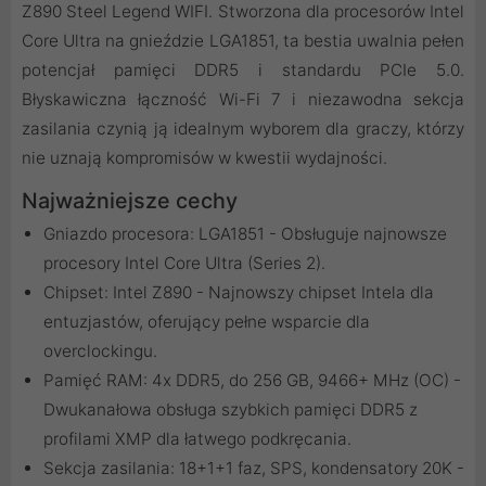
Z890 Steel Legend WIFI. Stworzona dla procesorów Intel
Core Ultra na gnieździe LGA1851, ta bestia uwalnia pełen
potencjał pamięci DDR5 i standardu PCIe 5.0.
Błyskawiczna łączność Wi-Fi 7 i niezawodna sekcja
zasilania czynią ją idealnym wyborem dla graczy, którzy
nie uznają kompromisów w kwestii wydajności.
Najważniejsze cechy
Gniazdo procesora: LGA1851 - Obsługuje najnowsze
procesory Intel Core Ultra (Series 2).
Chipset: Intel Z890 - Najnowszy chipset Intela dla
entuzjastów, oferujący pełne wsparcie dla
overclockingu.
Pamięć RAM: 4x DDR5, do 256 GB, 9466+ MHz (OC) -
Dwukanałowa obsługa szybkich pamięci DDR5 z
profilami XMP dla łatwego podkręcania.
Sekcja zasilania: 18+1+1 faz, SPS, kondensatory 20K -