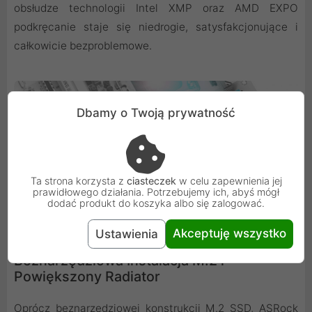
obsłudze technologii Intel XMP oraz AMD EXPO
podkręcanie staje się niedrogie, satysfakcjonujące i
całkowicie bezproblemowe.
Dbamy o Twoją prywatność
Ta strona korzysta z
ciasteczek
w celu zapewnienia jej
prawidłowego działania. Potrzebujemy ich, abyś mógł
dodać produkt do koszyka albo się zalogować.
Akceptuję wszystko
Ustawienia
Beznarzędziowa Instalacja M.2 i
Powiększony Radiator
Oprócz beznarzędziowej konstrukcji M.2 SSD, ASRock