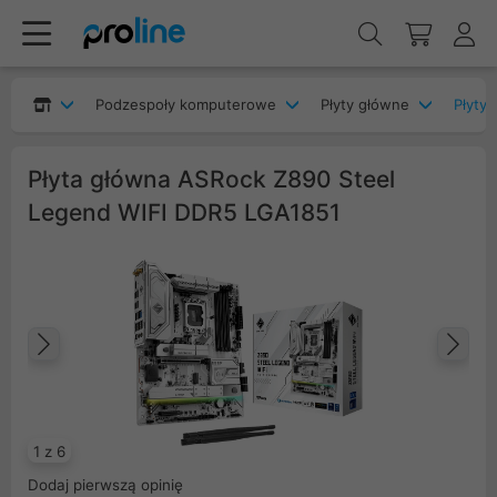
Podzespoły komputerowe
Płyty główne
Płyty 
Płyta główna ASRock Z890 Steel
Legend WIFI DDR5 LGA1851
Poprzedni
Na
1 z 6
Dodaj pierwszą opinię