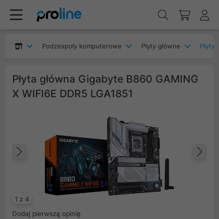
Podzespoły komputerowe
Płyty główne
Płyty 
Płyta główna Gigabyte B860 GAMING
X WIFI6E DDR5 LGA1851
Poprzedni
Na
1 z 4
Dodaj pierwszą opinię