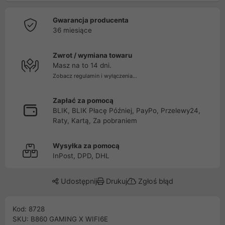
Gwarancja producenta
36 miesiące
Zwrot / wymiana towaru
Masz na to 14 dni.
Zobacz regulamin i wyłączenia...
Zapłać za pomocą
BLIK, BLIK Płacę Później, PayPo, Przelewy24,
Raty, Kartą, Za pobraniem
Wysyłka za pomocą
InPost, DPD, DHL
Udostępnij
Drukuj
Zgłoś błąd
Kod: 8728
SKU: B860 GAMING X WIFI6E