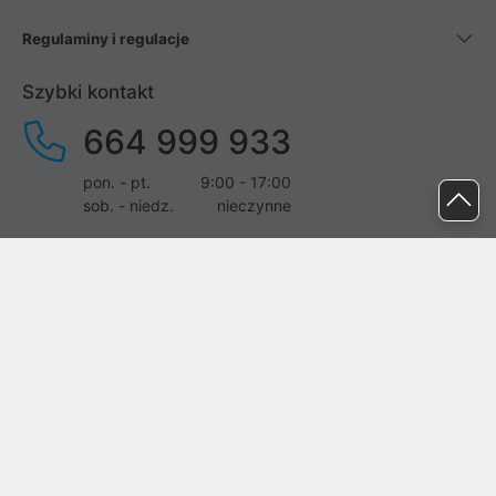
Regulaminy i regulacje
Szybki kontakt
664 999 933
pon. - pt.
9:00 - 17:00
sob. - niedz.
nieczynne
pomoc@proline.pl
Dołącz do nas
Zgłoś błąd na stronie
Proline SA z siedzibą w Mirkowie (55-095), przy ul. Brzozowej 5,
wpisana do rejestru przedsiębiorców Krajowego Rejestru Sądowego
przez Sąd Rejonowy dla Wrocławia-Fabrycznej we Wrocławiu, VI