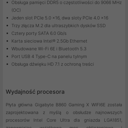
Obsługa pamięci DDR5 o częstotliwości do 9066 MHz
(OC)
Jeden slot PCIe 5.0 x16, dwa sloty PCIe 4.0 x16
Trzy złącza M.2 dla ultraszybkich dysków SSD
Cztery porty SATA 6.0 Gb/s
Karta sieciowa Intel® 2.5Gb Ethernet
Wbudowane Wi-Fi 6E i Bluetooth 5.3
Port USB 4 Type-C na panelu tylnym
Obsługa dźwięku HD 7.1 z ochroną treści
Wydajność procesora
Płyta główna Gigabyte B860 Gaming X WIFI6E została
zaprojektowana z myślą o obsłudze najnowszych
procesorów Intel Core Ultra dla gniazda LGA1851,
zapewniając wyjątkową moc obliczeniową i