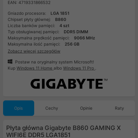
EAN: 4719331866532
Gniazdo procesora:
LGA 1851
Chipset płyty głównej:
B860
Liczba banków pamięci:
4 szt
Typ obsługiwanej pamięci:
DDR5 DIMM
Maksymalna prędkość pamięci:
9066 MHz
Maksymalna ilość pamięci:
256 GB
Zobacz więcej szczegółów
Postaw na oryginalny system Microsoft!
Kup
Windows 11 Home
albo
Windows 11 Pro
.
Opis
Cechy
Opinie
Raty
Płyta główna Gigabyte B860 GAMING X
WIFI6E DDR5 LGA1851