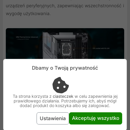
urządzeń peryferyjnych, zapewniając wszechstronność i
wygodę użytkowania.
Dbamy o Twoją prywatność
Ta strona korzysta z
ciasteczek
w celu zapewnienia jej
prawidłowego działania. Potrzebujemy ich, abyś mógł
dodać produkt do koszyka albo się zalogować.
Wszechstronne opcje połączeń
Akceptuję wszystko
Ustawienia