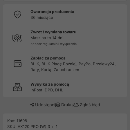
Gwarancja producenta
36 miesiące
Zwrot / wymiana towaru
Masz na to 14 dni.
Zobacz regulamin i wyłączenia...
Zapłać za pomocą
BLIK, BLIK Płacę Później, PayPo, Przelewy24,
Raty, Kartą, Za pobraniem
Wysyłka za pomocą
InPost, DPD, DHL
Udostępnij
Drukuj
Zgłoś błąd
Kod: 11698
SKU: AX120 PRO (W) 3 in 1