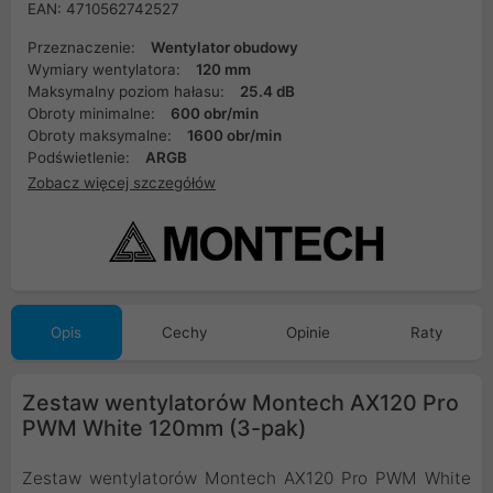
EAN: 4710562742527
Przeznaczenie:
Wentylator obudowy
Wymiary wentylatora:
120 mm
Maksymalny poziom hałasu:
25.4 dB
Obroty minimalne:
600 obr/min
Obroty maksymalne:
1600 obr/min
Podświetlenie:
ARGB
Zobacz więcej szczegółów
Opis
Cechy
Opinie
Raty
Zestaw wentylatorów Montech AX120 Pro
PWM White 120mm (3-pak)
Zestaw wentylatorów Montech AX120 Pro PWM White