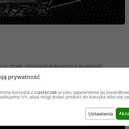
cią, dzięki oferującej maksymalną wydajność
tóra to konstrukcja korzysta łącznie z 14+1+1
ją prywatność
ączy oraz wyjątkowej technologii Core Boost sprawia,
WIFI są gotowe do tego, aby sprostać wyzwaniom
trona korzysta z
ciasteczek
w celu zapewnienia jej prawidłowe
rzebujemy ich, abyś mógł dodać produkt do koszyka albo się z
orów. Konstrukcja płytki drukowanej została
ści pasma i szybkości transferu, co wpływa również
odach.
Akce
Ustawienia