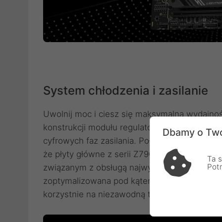
System chłodzenia i zasilanie
Uwolnij moc i ciesz się maksymalną wydajnoś
konstrukcji modułu regulatora napięcia VRM, k
Dbamy o Two
cyfrowych faz zasilania. Połączenie dwóch zł
że płyty główne z serii Z790 GAMING PLUS 
Ta s
Pot
związanym z obsługą najwyższej klasy proces
zoptymalizowana pod kątem większej szeroko
korzystnie na niezawodną transmisję w obw