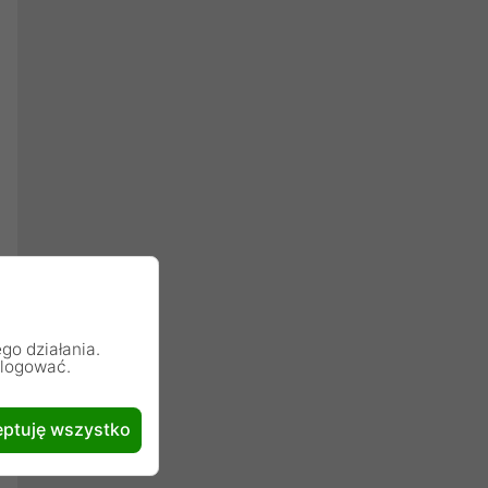
go działania.
alogować.
ptuję wszystko