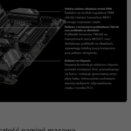
yszłość pamięć masowa