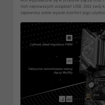
MSI wyposażone są w przednie złącza USB Ty
nich najnowszych urządzeń USB. Złóż swój k
zapewnisz sobie wysoki komfort jego użytko