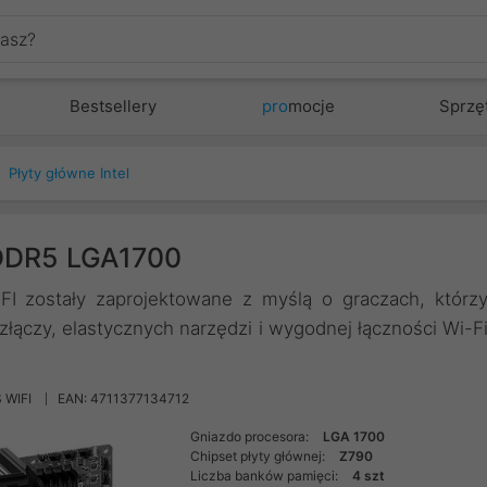
Bestsellery
pro
mocje
Sprzę
Płyty główne Intel
DDR5 LGA1700
I zostały zaprojektowane z myślą o graczach, którz
łączy, elastycznych narzędzi i wygodnej łączności Wi-F
 WIFI
EAN: 4711377134712
Gniazdo procesora:
LGA 1700
Chipset płyty głównej:
Z790
Liczba banków pamięci:
4 szt