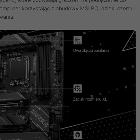
pe-C, które pozwalają graczom na podłączanie do
omputer korzystając z obudowy MSI PC, dzięki czemu
wania.