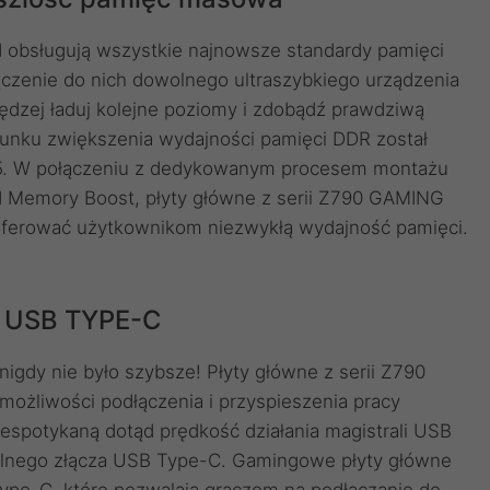
 obsługują wszystkie najnowsze standardy pamięci
zenie do nich dowolnego ultraszybkiego urządzenia
rędzej ładuj kolejne poziomy i zdobądź prawdziwą
unku zwiększenia wydajności pamięci DDR został
5. W połączeniu z dedykowanym procesem montażu
 Memory Boost, płyty główne z serii Z790 GAMING
oferować użytkownikom niezwykłą wydajność pamięci.
za USB TYPE-C
nigdy nie było szybsze! Płyty główne z serii Z790
ożliwości podłączenia i przyspieszenia pracy
espotykaną dotąd prędkość działania magistrali USB
ylnego złącza USB Type-C. Gamingowe płyty główne