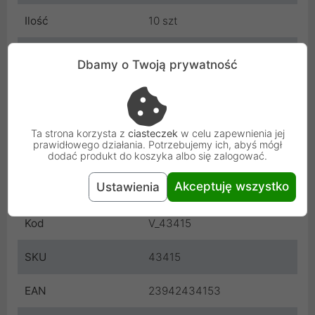
Ilość
10 szt
Rodzaj
CD-R
Dbamy o Twoją prywatność
Pojemność
700 MB
Prędkość zapisu
52 x
Ta strona korzysta z
ciasteczek
w celu zapewnienia jej
prawidłowego działania. Potrzebujemy ich, abyś mógł
Powierzchnia
Extra Protection
dodać produkt do koszyka albo się zalogować.
Akceptuję wszystko
Ustawienia
Producent
Verbatim
Kod
V_43415
SKU
43415
EAN
23942434153