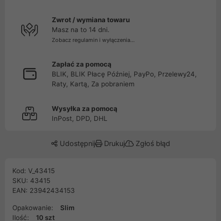
Zwrot / wymiana towaru
Masz na to 14 dni.
Zobacz regulamin i wyłączenia...
Zapłać za pomocą
BLIK, BLIK Płacę Później, PayPo, Przelewy24,
Raty, Kartą, Za pobraniem
Wysyłka za pomocą
InPost, DPD, DHL
Udostępnij
Drukuj
Zgłoś błąd
Kod: V_43415
SKU: 43415
EAN: 23942434153
Opakowanie:
Slim
Ilość:
10 szt