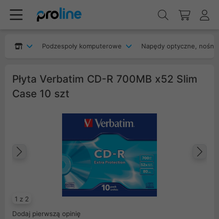
Podzespoły komputerowe
Napędy optyczne, nośnik
Płyta Verbatim CD-R 700MB x52 Slim
Case 10 szt
Poprzedni
Na
1 z 2
Dodaj pierwszą opinię