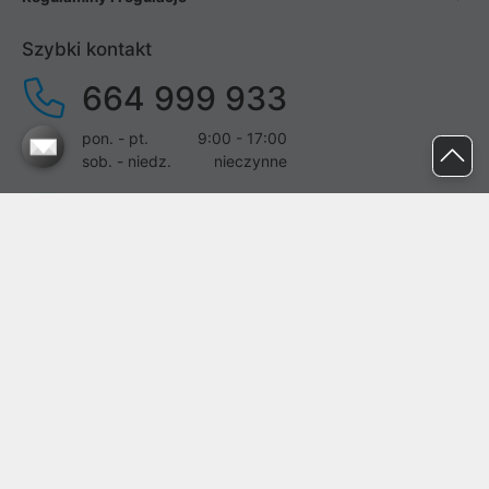
Szybki kontakt
664 999 933
pon. - pt.
9:00 - 17:00
sob. - niedz.
nieczynne
pomoc@proline.pl
Dołącz do nas
Zgłoś błąd na stronie
Proline SA z siedzibą w Mirkowie (55-095), przy ul. Brzozowej 5,
wpisana do rejestru przedsiębiorców Krajowego Rejestru Sądowego
przez Sąd Rejonowy dla Wrocławia-Fabrycznej we Wrocławiu, VI
Wydział Gospodarczy Krajowego Rejestru Sądowego pod nr KRS:
0000282071, NIP: 8951898022, REGON: 020482041, BDO: