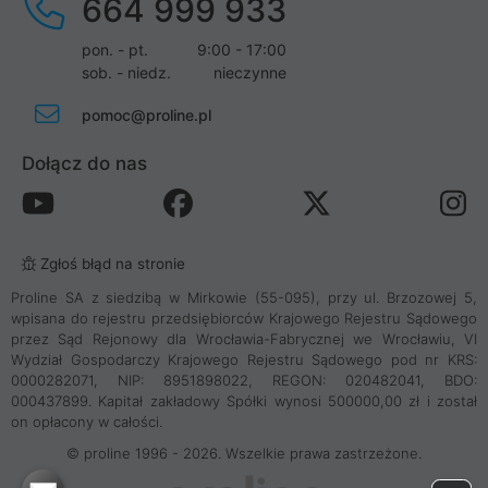
664 999 933
pon. - pt.
9:00 - 17:00
sob. - niedz.
nieczynne
pomoc@proline.pl
Dołącz do nas
Zgłoś błąd na stronie
Proline SA z siedzibą w Mirkowie (55-095), przy ul. Brzozowej 5,
wpisana do rejestru przedsiębiorców Krajowego Rejestru Sądowego
przez Sąd Rejonowy dla Wrocławia-Fabrycznej we Wrocławiu, VI
Wydział Gospodarczy Krajowego Rejestru Sądowego pod nr KRS:
0000282071, NIP: 8951898022, REGON: 020482041, BDO:
000437899. Kapitał zakładowy Spółki wynosi 500000,00 zł i został
on opłacony w całości.
© proline 1996 - 2026. Wszelkie prawa zastrzeżone.