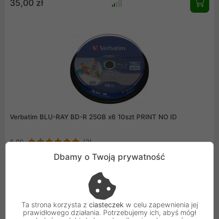
35,00 zł
Verbatim BLU-RAY BD-R 25GB x6 10szt PRINT NO ID
6,00
(2)
Dbamy o Twoją prywatność
30,00 zł
Ta strona korzysta z
ciasteczek
w celu zapewnienia jej
prawidłowego działania. Potrzebujemy ich, abyś mógł