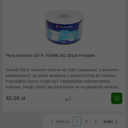
Płyta Verbatim CD-R 700MB x52 50szt Printable
Nośniki firmy Verbatim można nie tylko zapisywać z wysokimi
prędkościami; są także dostępne z powierzchnią do nadruku.
Poprzednio kolory mogły być niedokładnie odwzorowane,
matowe, mogły różnić się od kolorów na oryginalnym obrazie.
Dziś dzięki nowej powierzchni do nadruku na dyskach firmy
45,00 zł
Verbatim kolory są tak żywe i głębokie jak kolory na oryginale.
Dyski z powierzchnią do nadruku mogą także mieć błyszczące
wykończenie.
Wstecz
1
2
3
Dalej