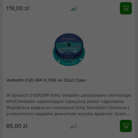
119,00 zł
Verbatim DVD-RW 4,7GB x4 25szt Cake
W dyskach DVDR/RW firmy Verbatim zastosowano technologie
MKM/Verbatim zapewniające najwyższą jakość nagrywania.
Współpraca badawczo-rozwojowa firmy Mitsubishi Chemical z
producentami napędów gwarantuje wysoką zgodność dysków
Verbatim, co czyni je idealnymi nośnikami do udostępniania
85,00 zł
danych, filmów, zdjęć i muzyki.