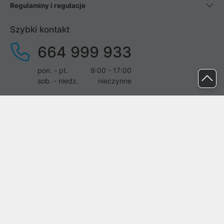
Regulaminy i regulacje
Szybki kontakt
664 999 933
pon. - pt.
9:00 - 17:00
sob. - niedz.
nieczynne
pomoc@proline.pl
Dołącz do nas
Zgłoś błąd na stronie
Proline SA z siedzibą w Mirkowie (55-095), przy ul. Brzozowej 5,
wpisana do rejestru przedsiębiorców Krajowego Rejestru Sądowego
przez Sąd Rejonowy dla Wrocławia-Fabrycznej we Wrocławiu, VI
Wydział Gospodarczy Krajowego Rejestru Sądowego pod nr KRS:
0000282071, NIP: 8951898022, REGON: 020482041, BDO: