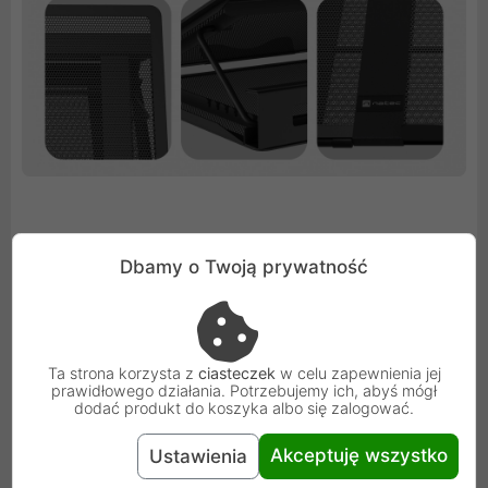
8-stopniowa regulacja
Dbamy o Twoją prywatność
Korzystając z Natec Tern 2 możesz dostosować pozycje
laptopa do Twoich własnych preferencji. Wystarczy
wybrać jeden z ośmiu poziomów nachylenia podstawki.
Ta strona korzysta z
ciasteczek
w celu zapewnienia jej
Pracuj lub graj tak, jak lubisz - sama zmiana ustawienia
prawidłowego działania. Potrzebujemy ich, abyś mógł
dodać produkt do koszyka albo się zalogować.
kąta nachylenia podstawki jest prosta i można ją
przeprowadzić w kilka sekund.
Akceptuję wszystko
Ustawienia