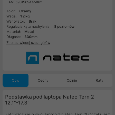
EAN: 5901969445862
Kolor:
Czarny
Waga:
1.2 kg
Wentylator:
Brak
Regulacja kąta nachylenia:
8 poziomów
Materiał:
Metal
Długość:
330mm
Zobacz więcej szczegółów
Opis
Cechy
Opinie
Raty
Podstawka pod laptopa Natec Tern 2
12.1"-17.3"
Zatroszcz się o swój laptop z Natec Tern 2! Oczekujesz