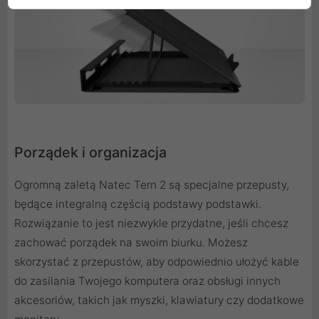
Porządek i organizacja
Ogromną zaletą Natec Tern 2 są specjalne przepusty,
będące integralną częścią podstawy podstawki.
Rozwiązanie to jest niezwykle przydatne, jeśli chcesz
zachować porządek na swoim biurku. Możesz
skorzystać z przepustów, aby odpowiednio ułożyć kable
do zasilania Twojego komputera oraz obsługi innych
akcesoriów, takich jak myszki, klawiatury czy dodatkowe