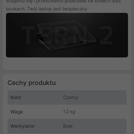
ślizganiu się i przesuwaniu podstawki na stołach oraz
biurkach. Twój laptop jest bezpieczny.
Cechy produktu
Kolor
Czarny
Waga
1.2 kg
Wentylator
Brak