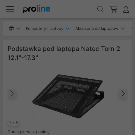
Komputery i laptopy
Akcesoria do laptopów
Po
Podstawka pod laptopa Natec Tern 2
12.1"-17.3"
Poprzedni
Na
1 z 8
Dodaj pierwszą opinię