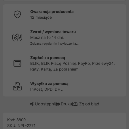
Gwarancja producenta
12 miesiące
Zwrot / wymiana towaru
Masz na to 14 dni.
Zobacz regulamin i wyłączenia...
Zapłać za pomocą
BLIK, BLIK Płacę Później, PayPo, Przelewy24,
Raty, Kartą, Za pobraniem
Wysyłka za pomocą
InPost, DPD, DHL
Udostępnij
Drukuj
Zgłoś błąd
Kod: 8809
SKU: NPL-2271