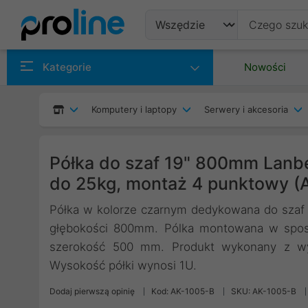
Produkty
Kategorie
Nowości
Producenci
Komputery i laptopy
Serwery i akcesoria
Kategorie
Półka do szaf 19" 800mm Lan
do 25kg, montaż 4 punktowy (
Półka w kolorze czarnym dedykowana do szaf 
głębokości 800mm. Pólka montowana w spos
szerokość 500 mm. Produkt wykonany z wys
Wysokość półki wynosi 1U.
Dodaj pierwszą opinię
Kod: AK-1005-B
SKU: AK-1005-B