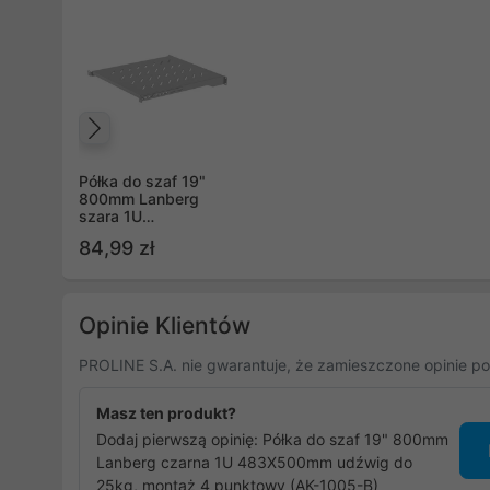
Poprzedni
Półka do szaf 19"
800mm Lanberg
szara 1U
483X500mm udźwig
84,99 zł
do 25kg, montaż 4
punktowy
Opinie Klientów
PROLINE S.A. nie gwarantuje, że zamieszczone opinie po
Masz ten produkt?
Dodaj pierwszą opinię: Półka do szaf 19" 800mm
Lanberg czarna 1U 483X500mm udźwig do
25kg, montaż 4 punktowy (AK-1005-B)