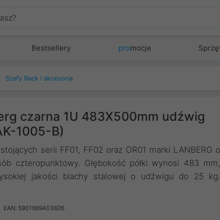
Bestsellery
pro
mocje
Sprzę
Szafy Rack i akcesoria
berg czarna 1U 483X500mm udźwig
AK-1005-B)
stojących serii FF01, FF02 oraz OR01 marki LANBERG 
ób czteropunktowy. Głębokość półki wynosi 483 mm
okiej jakości blachy stalowej o udźwigu do 25 kg
EAN: 5901969403626