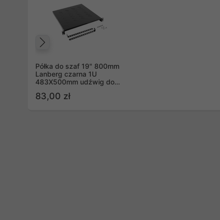
Poprzedni
Półka do szaf 19" 800mm
Lanberg czarna 1U
483X500mm udźwig do
25kg, montaż 4 punktowy
83,00 zł
(AK-1005-B)