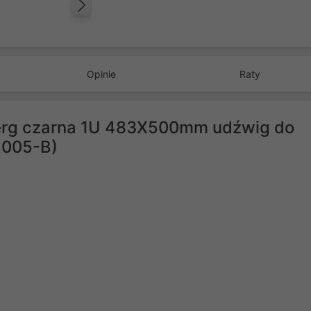
Następny
Opinie
Raty
erg czarna 1U 483X500mm udźwig do
1005-B)