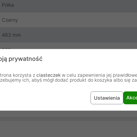
Półka
Czarny
483 mm
500 mm
ją prywatność
Lanberg
trona korzysta z
ciasteczek
w celu zapewnienia jej prawidłowe
24 miesiące
rzebujemy ich, abyś mógł dodać produkt do koszyka albo się z
Akce
Ustawienia