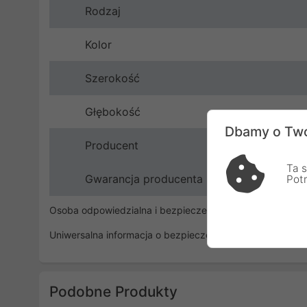
Rodzaj
Kolor
Szerokość
Głębokość
Dbamy o Two
Producent
Ta s
Gwarancja producenta
Pot
Osoba odpowiedzialna i bezpieczeństwo
Uniwersalna informacja o bezpieczeństwie
Podobne Produkty