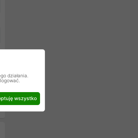
go działania.
alogować.
ptuję wszystko