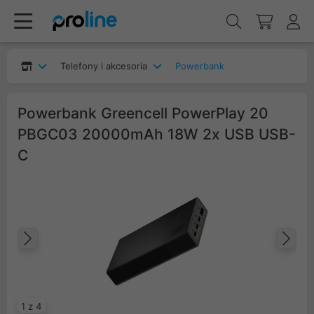
Telefony i akcesoria
Powerbank
Powerbank Greencell PowerPlay 20
PBGC03 20000mAh 18W 2x USB USB-
C
Poprzedni
Na
1 z 4