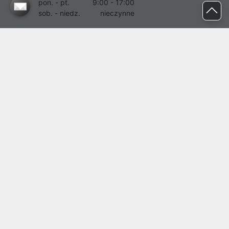
pon. - pt.
9:00 - 17:00
sob. - niedz.
nieczynne
pomoc@proline.pl
Dołącz do nas
Zgłoś błąd na stronie
Proline SA z siedzibą w Mirkowie (55-095), przy ul. Brzozowej 5,
wpisana do rejestru przedsiębiorców Krajowego Rejestru Sądowego
przez Sąd Rejonowy dla Wrocławia-Fabrycznej we Wrocławiu, VI
Wydział Gospodarczy Krajowego Rejestru Sądowego pod nr KRS:
0000282071, NIP: 8951898022, REGON: 020482041, BDO:
000437899. Kapitał zakładowy Spółki wynosi 500000,00 zł i został
on opłacony w całości.
© proline 1996 - 2026. Wszelkie prawa zastrzeżone.