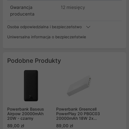
Gwarancja
12 miesięcy
producenta
Osoba odpowiedzialna i bezpieczeństwo
Uniwersalna informacja o bezpieczeństwie
Podobne Produkty
Powerbank Baseus
Powerbank Greencell
Airpow 20000mAh
PowerPlay 20 PBGC03
20W - czarny
20000mAh 18W 2x
USB USB-C Biały
89,00 zł
89,00 zł
(PBGC03SW)