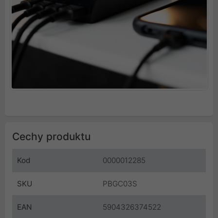
Cechy produktu
Kod
0000012285
SKU
PBGC03S
EAN
5904326374522