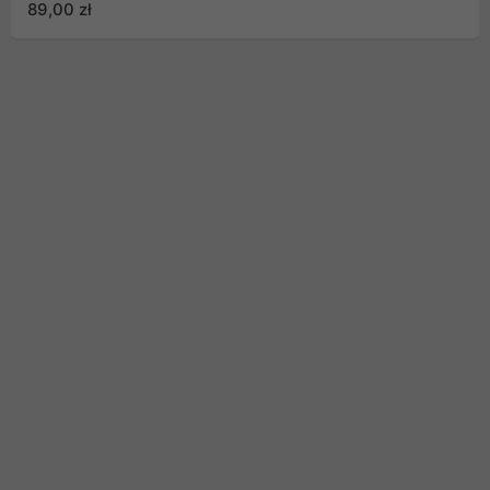
89,00 zł
(PBGC03S)