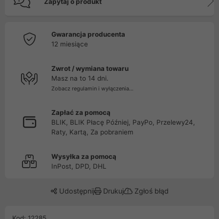
Zapytaj o produkt
Gwarancja producenta
12 miesiące
Zwrot / wymiana towaru
Masz na to 14 dni.
Zobacz regulamin i wyłączenia...
Zapłać za pomocą
BLIK, BLIK Płacę Później, PayPo, Przelewy24,
Raty, Kartą, Za pobraniem
Wysyłka za pomocą
InPost, DPD, DHL
Udostępnij
Drukuj
Zgłoś błąd
Kod: 12285