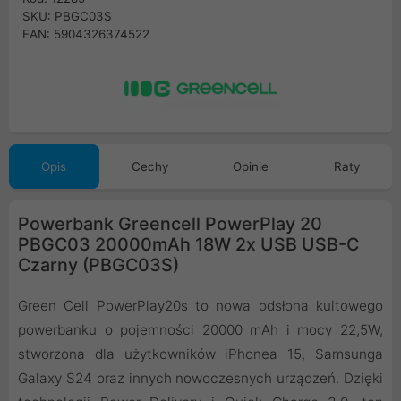
SKU: PBGC03S
EAN: 5904326374522
Opis
Cechy
Opinie
Raty
Powerbank Greencell PowerPlay 20
PBGC03 20000mAh 18W 2x USB USB-C
Czarny (PBGC03S)
Green Cell PowerPlay20s to nowa odsłona kultowego
powerbanku o pojemności 20000 mAh i mocy 22,5W,
stworzona dla użytkowników iPhonea 15, Samsunga
Galaxy S24 oraz innych nowoczesnych urządzeń. Dzięki