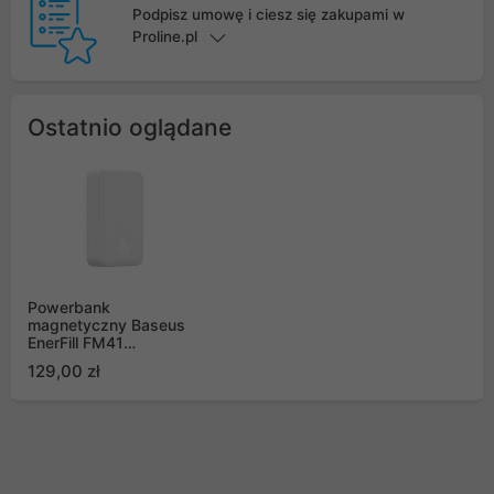
Podpisz umowę i ciesz się zakupami w
Proline.pl
Ostatnio oglądane
Powerbank
magnetyczny Baseus
EnerFill FM41
20000mAh 20W z
129,00 zł
kablem USB-C do USB-
C 30cm - biały