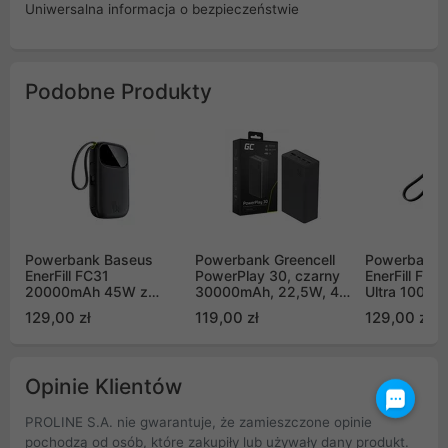
Uniwersalna informacja o bezpieczeństwie
Podobne Produkty
Powerbank Baseus
Powerbank Greencell
Powerbank 
EnerFill FC31
PowerPlay 30, czarny
EnerFill FC
20000mAh 45W z
30000mAh, 22,5W, 4
Ultra 1000
wyświetlaczem z
porty (PBGC30B)
dołączonym
129,00 zł
119,00 zł
129,00 zł
kablami USB-C i
smyczą - cz
Lightning - czarny
Opinie Klientów
PROLINE S.A. nie gwarantuje, że zamieszczone opinie
pochodzą od osób, które zakupiły lub używały dany produkt.