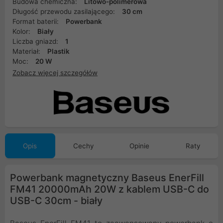
Budowa chemiczna:
Litowo-polimerowa
Długość przewodu zasilającego:
30 cm
Format baterii:
Powerbank
Kolor:
Biały
Liczba gniazd:
1
Materiał:
Plastik
Moc:
20 W
Zobacz więcej szczegółów
Opis
Cechy
Opinie
Raty
Powerbank magnetyczny Baseus EnerFill
FM41 20000mAh 20W z kablem USB-C do
USB-C 30cm - biały