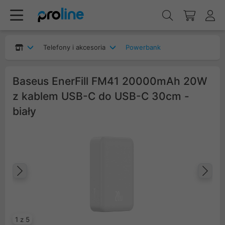
Telefony i akcesoria
Powerbank
Baseus EnerFill FM41 20000mAh 20W
z kablem USB-C do USB-C 30cm -
biały
Poprzedni
Na
1 z 5