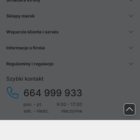
Struktura strony
Sklepy marek
Wsparcie klienta i serwis
Informacje o firmie
Regulaminy i regulacje
Szybki kontakt
664 999 933
pon. - pt.
9:00 - 17:00
sob. - niedz.
nieczynne
pomoc@proline.pl
Dołącz do nas