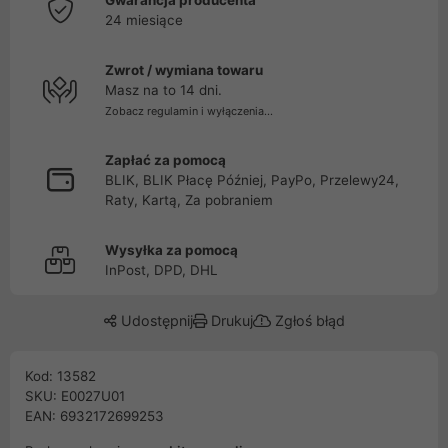
Gwarancja producenta
24 miesiące
Zwrot / wymiana towaru
Masz na to 14 dni.
Zobacz regulamin i wyłączenia...
Zapłać za pomocą
BLIK, BLIK Płacę Później, PayPo, Przelewy24,
Raty, Kartą, Za pobraniem
Wysyłka za pomocą
InPost, DPD, DHL
Udostępnij
Drukuj
Zgłoś błąd
Kod: 13582
SKU: E0027U01
EAN: 6932172699253