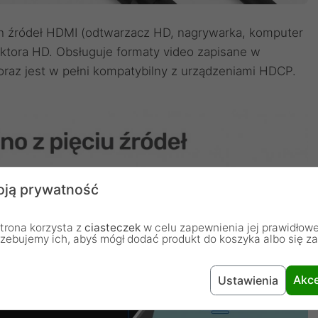
ch źródeł HDMI (odtwarzacz HD, nagrywarka, komputer
jektora HD. Obsługuje formaty video zapisane w
oraz jest w pełni kompatybilny z urządzeniami HDCP.
ją prywatność
trona korzysta z
ciasteczek
w celu zapewnienia jej prawidłowe
rzebujemy ich, abyś mógł dodać produkt do koszyka albo się z
Akce
Ustawienia