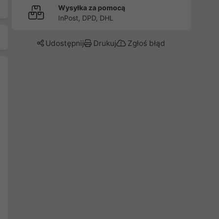
Wysyłka za pomocą
InPost, DPD, DHL
Udostępnij
Drukuj
Zgłoś błąd