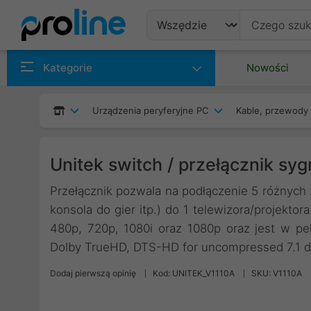
Produkty
Kategorie
Nowości
Producenci
Urządzenia peryferyjne PC
Kable, przewody 
Kategorie
Unitek switch / przełącznik syg
Przełącznik pozwala na podłączenie 5 różnych
konsola do gier itp.) do 1 telewizora/projekto
480p, 720p, 1080i oraz 1080p oraz jest w pe
Dolby TrueHD, DTS-HD for uncompressed 7.1 di
Dodaj pierwszą opinię
Kod: UNITEK_V1110A
SKU: V1110A