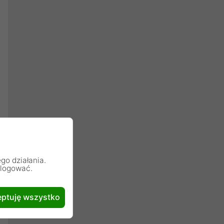
go działania.
alogować.
ptuję wszystko