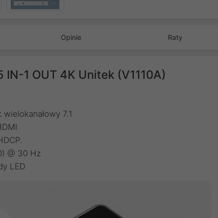
Opinie
Raty
5 IN-1 OUT 4K Unitek (V1110A)
 wielokanałowy 7.1
 HDMI
 HDCP.
0) @ 30 Hz
dy LED