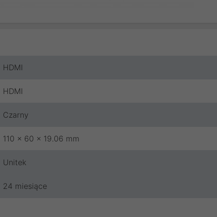
HDMI
HDMI
Czarny
110 x 60 x 19.06 mm
Unitek
24 miesiące