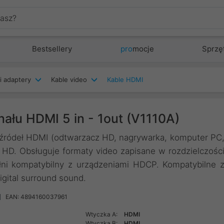
Bestsellery
pro
mocje
Sprzę
i adaptery
Kable video
Kable HDMI
nału HDMI 5 in - 1out (V1110A)
 źródeł HDMI (odtwarzacz HD, nagrywarka, komputer PC
ra HD. Obsługuje formaty video zapisane w rozdzielczośc
łni kompatybilny z urządzeniami HDCP. Kompatybilne 
gital surround sound.
EAN: 4894160037961
Wtyczka A:
HDMI
Wtyczka B:
HDMI