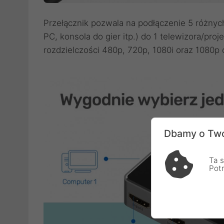
Przełącznik pozwala na podłączenie 5 różny
PC, konsola do gier itp.) do 1 telewizora/pro
rozdzielczości 480p, 720p, 1080i oraz 1080p 
Dbamy o Two
Ta s
Pot