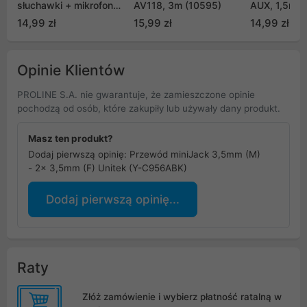
słuchawki + mikrofon
AV118, 3m (10595)
AUX, 1,5m - 
do kabel 20 cm mini
(10686)
14,99 zł
15,99 zł
14,99 zł
jack 3,5mm - srebrny
(AV193 50255)
Opinie Klientów
PROLINE S.A. nie gwarantuje, że zamieszczone opinie
pochodzą od osób, które zakupiły lub używały dany produkt.
Masz ten produkt?
Dodaj pierwszą opinię: Przewód miniJack 3,5mm (M)
- 2x 3,5mm (F) Unitek (Y-C956ABK)
Dodaj pierwszą opinię...
Raty
Złóż zamówienie i wybierz płatność ratalną w