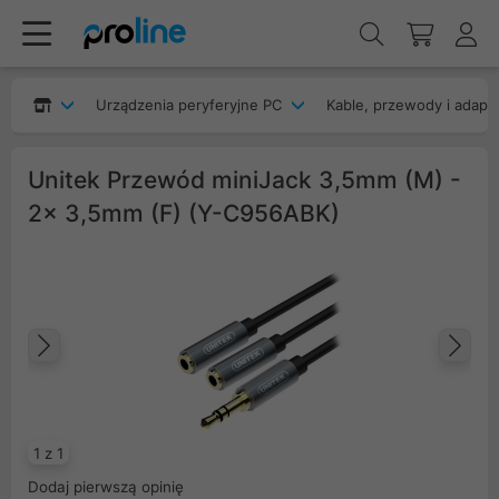
Urządzenia peryferyjne PC
Kable, przewody i adapt
Unitek Przewód miniJack 3,5mm (M) -
2x 3,5mm (F) (Y-C956ABK)
Poprzedni
Na
1 z 1
Dodaj pierwszą opinię