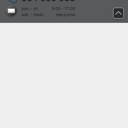
pon. - pt.
9:00 - 17:00
sob. - niedz.
nieczynne
pomoc@proline.pl
Dołącz do nas
Zgłoś błąd na stronie
Proline SA z siedzibą w Mirkowie (55-095), przy ul. Brzozowej 5,
wpisana do rejestru przedsiębiorców Krajowego Rejestru Sądowego
przez Sąd Rejonowy dla Wrocławia-Fabrycznej we Wrocławiu, VI
Wydział Gospodarczy Krajowego Rejestru Sądowego pod nr KRS:
0000282071, NIP: 8951898022, REGON: 020482041, BDO:
000437899. Kapitał zakładowy Spółki wynosi 500000,00 zł i został
on opłacony w całości.
© proline 1996 - 2026. Wszelkie prawa zastrzeżone.