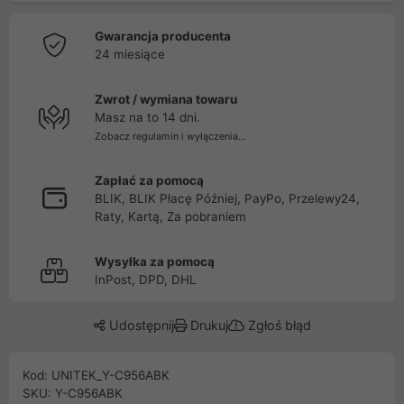
Gwarancja producenta
24 miesiące
Zwrot / wymiana towaru
Masz na to 14 dni.
Zobacz regulamin i wyłączenia...
Zapłać za pomocą
BLIK, BLIK Płacę Później, PayPo, Przelewy24,
Raty, Kartą, Za pobraniem
Wysyłka za pomocą
InPost, DPD, DHL
Udostępnij
Drukuj
Zgłoś błąd
Kod: UNITEK_Y-C956ABK
SKU: Y-C956ABK