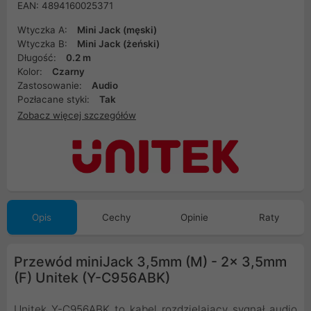
EAN: 4894160025371
Wtyczka A:
Mini Jack (męski)
Wtyczka B:
Mini Jack (żeński)
Długość:
0.2 m
Kolor:
Czarny
Zastosowanie:
Audio
Pozłacane styki:
Tak
Zobacz więcej szczegółów
Opis
Cechy
Opinie
Raty
Przewód miniJack 3,5mm (M) - 2x 3,5mm
(F) Unitek (Y-C956ABK)
Unitek Y-C956ABK to kabel rozdzielający sygnał audio