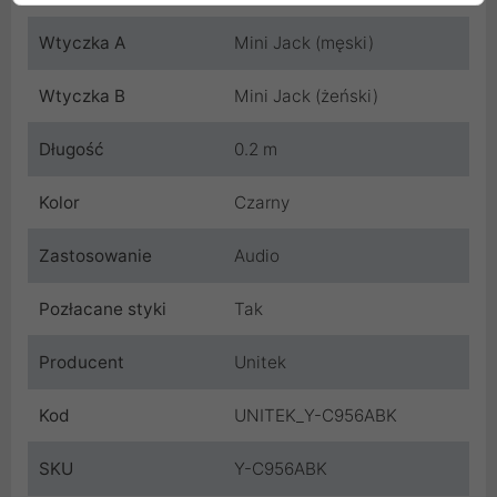
Wtyczka A
Mini Jack (męski)
Wtyczka B
Mini Jack (żeński)
Długość
0.2 m
Kolor
Czarny
Zastosowanie
Audio
Pozłacane styki
Tak
Producent
Unitek
Kod
UNITEK_Y-C956ABK
SKU
Y-C956ABK