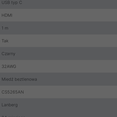
USB typ C
HDMI
1 m
Tak
Czarny
32AWG
Miedź beztlenowa
CS5265AN
Lanberg