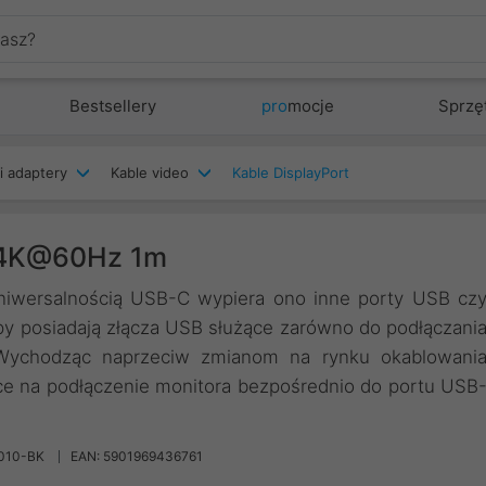
Bestsellery
pro
mocje
Sprzę
i adaptery
Kable video
Kable DisplayPort
 4K@60Hz 1m
uniwersalnością USB-C wypiera ono inne porty USB cz
py posiadają złącza USB służące zarówno do podłączani
. Wychodząc naprzeciw zmianom na rynku okablowani
e na podłączenie monitora bezpośrednio do portu USB
010-BK
EAN: 5901969436761