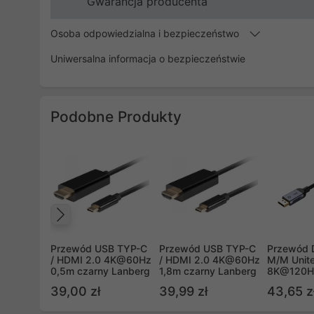
Gwarancja producenta
Osoba odpowiedzialna i bezpieczeństwo
Uniwersalna informacja o bezpieczeństwie
Podobne Produkty
Poprzedni
Przewód USB TYP-C
Przewód USB TYP-C
Przewód D
/ HDMI 2.0 4K@60Hz
/ HDMI 2.0 4K@60Hz
M/M Unite
0,5m czarny Lanberg
1,8m czarny Lanberg
8K@120H
(C1626G
39,00 zł
39,99 zł
43,65 z