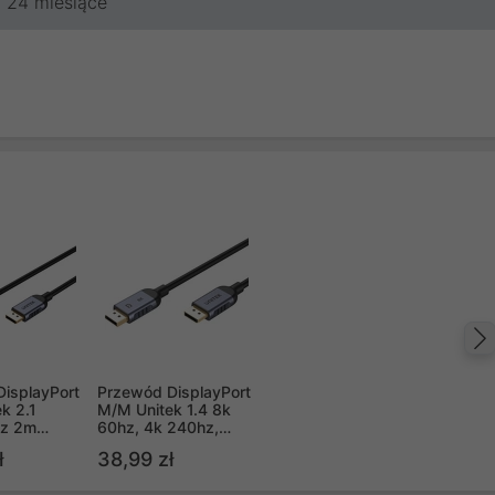
24 miesiące
isplayPort
Przewód DisplayPort
k 2.1
M/M Unitek 1.4 8k
z 2m
60hz, 4k 240hz,
Y01-2M)
HDR, HDCP 2.3, DSC
ł
38,99 zł
1.2, 1m (C1628GY01-
1M)