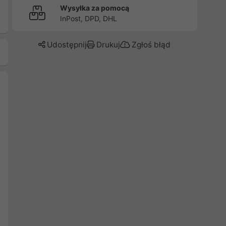
Wysyłka za pomocą
InPost, DPD, DHL
Udostępnij
Drukuj
Zgłoś błąd