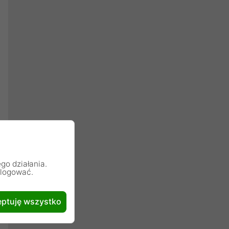
go działania.
alogować.
ptuję wszystko