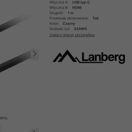
Wtyczka A:
USB typ C
Wtyczka B:
HDMI
Długość:
1 m
Przewody ekranowane:
Tak
Kolor:
Czarny
Grubość żył:
32AWG
Zobacz więcej szczegółów
Następny
uktu