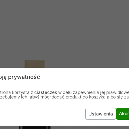
ją prywatność
trona korzysta z
ciasteczek
w celu zapewnienia jej prawidłowe
rzebujemy ich, abyś mógł dodać produkt do koszyka albo się z
Akce
Ustawienia