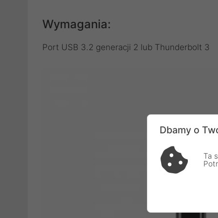
Wymagania:
Port USB 3.2 generacji 2 lub Thunderbolt 3
Dbamy o Two
Ta s
Pot