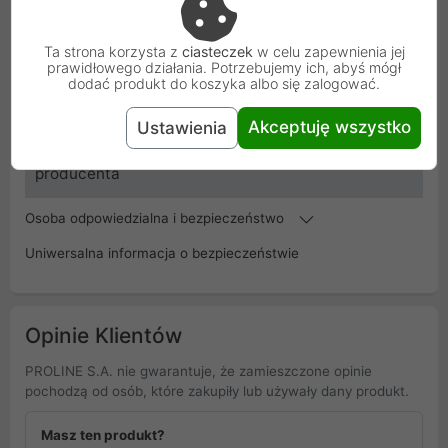
Kod
CAB-DAC30M-SFPP-DEC02
Ta strona korzysta z
ciasteczek
w celu zapewnienia jej
SKU
CAB-DAC30M-SFPP-DEC02
prawidłowego działania. Potrzebujemy ich, abyś mógł
dodać produkt do koszyka albo się zalogować.
EAN
4713213513996
Akceptuję wszystko
Ustawienia
Gwarancja
24 miesiące
producenta
Osoba odpowiedzialna i bezpieczeństwo
Uniwersalna informacja o bezpieczeństwie
Opinie Klientów
PROLINE S.A. nie gwarantuje, że zamieszczone opinie
pochodzą od osób, które zakupiły lub używały dany produkt.
Masz ten produkt?