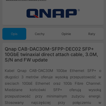
Opis
Cechy
Opinie
Raty
Qnap CAB-DAC30M-SFPP-DEC02 SFP+
10GbE twinaxial direct attach cable, 3.0M,
S/N and FW update
Kabel Qnap CAB-DAC30M 10Gbe Ethernet SFP+ o
długości 3 metrów oferuje wysoką przepustowość w
sieciach 10GbE Ethernet oraz 10Gb Fibre Channel.
Miedziane końcówki SFP+ oferują wysoką
przepustowość przy minimalnym zużyciu energii.
Stosowany najczęściej przy połączeniu w