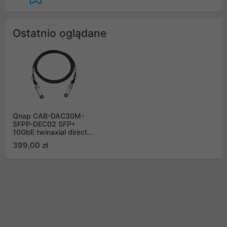
Ostatnio oglądane
Qnap CAB-DAC30M-
SFPP-DEC02 SFP+
10GbE twinaxial direct
attach cable, 3.0M, S/N
399,00 zł
and FW update