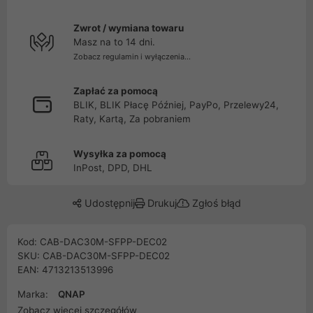
Zwrot / wymiana towaru
Masz na to 14 dni.
Zobacz regulamin i wyłączenia...
Zapłać za pomocą
BLIK, BLIK Płacę Później, PayPo, Przelewy24,
Raty, Kartą, Za pobraniem
Wysyłka za pomocą
InPost, DPD, DHL
Udostępnij
Drukuj
Zgłoś błąd
Kod: CAB-DAC30M-SFPP-DEC02
SKU: CAB-DAC30M-SFPP-DEC02
EAN: 4713213513996
Marka:
QNAP
Zobacz więcej szczegółów