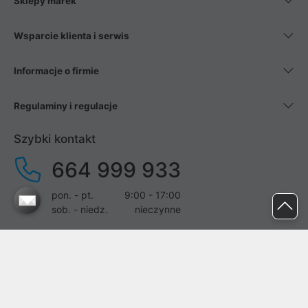
Sklepy marek
Wsparcie klienta i serwis
Informacje o firmie
Regulaminy i regulacje
Szybki kontakt
664 999 933
pon. - pt.
9:00 - 17:00
sob. - niedz.
nieczynne
pomoc@proline.pl
Dołącz do nas