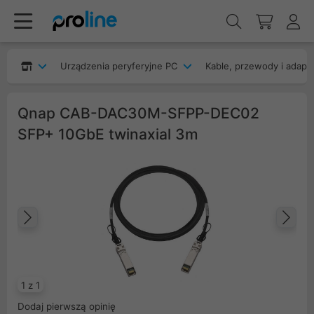
Urządzenia peryferyjne PC
Kable, przewody i adapt
Qnap CAB-DAC30M-SFPP-DEC02
SFP+ 10GbE twinaxial 3m
Poprzedni
Na
1 z 1
Dodaj pierwszą opinię