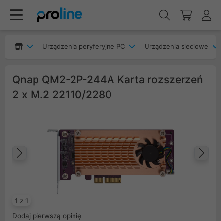
Urządzenia peryferyjne PC
Urządzenia sieciowe
Qnap QM2-2P-244A Karta rozszerzeń
2 x M.2 22110/2280
Poprzedni
Na
1 z 1
Dodaj pierwszą opinię