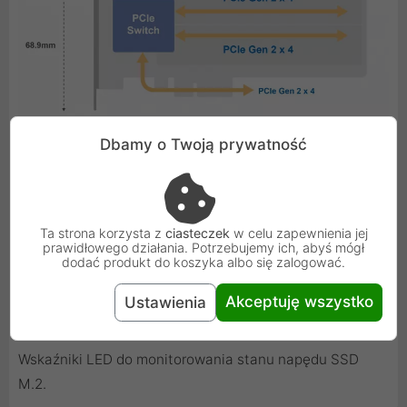
Dbamy o Twoją prywatność
Czujniki termiczne SSD M.2 umożliwiają monitorowanie
temperatury napędów SSD M.2 w czasie rzeczywistym.
Ta strona korzysta z
ciasteczek
w celu zapewnienia jej
prawidłowego działania. Potrzebujemy ich, abyś mógł
Cichy moduł chłodzący (radiator i inteligentny
dodać produkt do koszyka albo się zalogować.
wentylator) minimalizuje ryzyko przegrzania
Akceptuję wszystko
Ustawienia
zapewniając stałą wysoką wydajność.
Wskaźniki LED do monitorowania stanu napędu SSD
M.2.