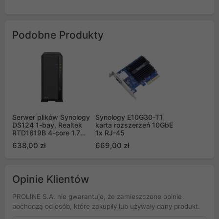
Podobne Produkty
Serwer plików Synology
Synology E10G30-T1
DS124 1-bay, Realtek
karta rozszerzeń 10GbE
RTD1619B 4-core 1.7
1x RJ-45
GHz, 1G DDR4 RAM,
638,00 zł
669,00 zł
1xGbE LAN, 2xUSB
3.2.1
Opinie Klientów
PROLINE S.A. nie gwarantuje, że zamieszczone opinie
pochodzą od osób, które zakupiły lub używały dany produkt.