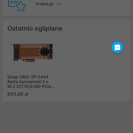
Proline.pl
Ostatnio oglądane
Qnap QM2-2P-244A
Karta rozszerzeń 2 x
M.2 22110/2280 PCIe
NVMe SSD (PCIe Gen2
663,00 zł
x4)