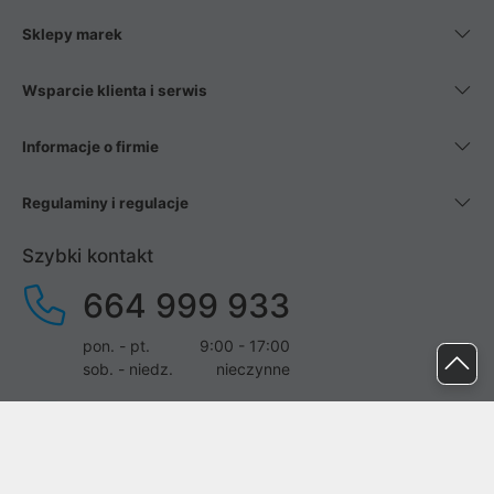
Sklepy marek
Wsparcie klienta i serwis
Informacje o firmie
Regulaminy i regulacje
Szybki kontakt
664 999 933
pon. - pt.
9:00 - 17:00
sob. - niedz.
nieczynne
pomoc@proline.pl
Dołącz do nas