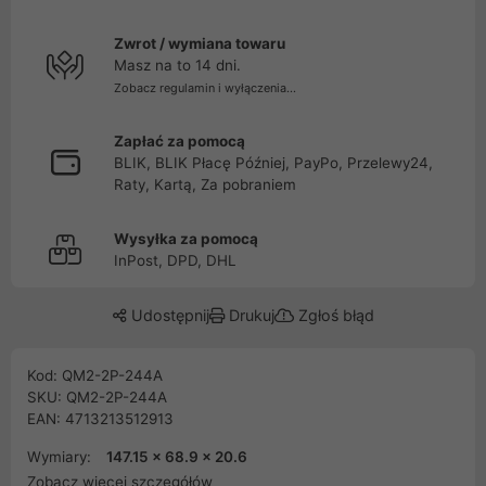
Zwrot / wymiana towaru
Masz na to 14 dni.
Zobacz regulamin i wyłączenia...
Zapłać za pomocą
BLIK, BLIK Płacę Później, PayPo, Przelewy24,
Raty, Kartą, Za pobraniem
Wysyłka za pomocą
InPost, DPD, DHL
Udostępnij
Drukuj
Zgłoś błąd
Kod: QM2-2P-244A
SKU: QM2-2P-244A
EAN: 4713213512913
Wymiary:
147.15 x 68.9 x 20.6
Zobacz więcej szczegółów