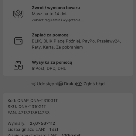
Zwrot / wymiana towaru
Masz na to 14 dni.
Zobacz regulamin i wyłączenia...
Zapłać za pomocą
BLIK, BLIK Płacę Później, PayPo, Przelewy24,
Raty, Kartą, Za pobraniem
Wysyłka za pomocą
InPost, DPD, DHL
Udostępnij
Drukuj
Zgłoś błąd
Kod: QNAP_QNA-T310G1T
SKU: QNA-T310G1T
EAN: 4713213514733
Wymiary:
27,6x56x112
Liczba gniazd LAN:
1 szt
Wspierany stadnard LAN:
10Gigabit