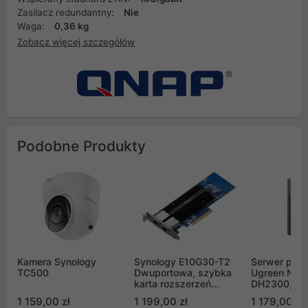
Zasilacz redundantny:
Nie
Waga:
0,36 kg
Zobacz więcej szczegółów
Podobne Produkty
Kamera Synology
Synology E10G30-T2
Serwer plik
TC500
Dwuportowa, szybka
Ugreen NAS
karta rozszerzeń
DH2300, 2-
2x10GBASE-T RJ45
A72+A53, 4
1 159,00 zł
1 199,00 zł
1 179,00 zł
1GbE, 4K + 