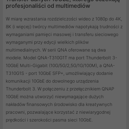
profesjonaliści od multimediów
W miarę wzrastania rozdzielczości wideo z 1080p do 4K,
8K (i więcej) twórcy multimediów napotykają trudności z
wymaganiami pamięci masowej i transferu sieciowego
wymaganymi przy edycji wielkich plików
multimedialnych. W serii QNA oferowane są dwa
modele. Model QNA-T310G1T ma port Thunderbolt 3-
10GbE Multi-Gigabit (10G/5G/2,5G/1G/100M), a QNA-
T310G1S - port 10GbE SFP+, umożliwiający dodanie
komunikacji 10GbE do dowolnego urządzenia
Thunderbolt 3. W połączeniu z przełącznikiem QNAP
10GbE można utworzyć niewymagające dużych
nakładów finansowych środowisko dla kreatywnych
pracowni, pozwalające korzystać z niewiarygodnej
prędkości i szerokości pasma sieci 10GbE.