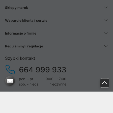
Sklepy marek
Wsparcie klienta i serwis
Informacje o firmie
Regulaminy i regulacje
Szybki kontakt
664 999 933
pon. - pt.
9:00 - 17:00
sob. - niedz.
nieczynne
pomoc@proline.pl
Dołącz do nas