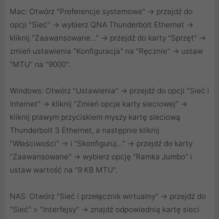
Mac: Otwórz "Preferencje systemowe" → przejdź do
opcji "Sieć" → wybierz QNA Thunderbolt Ethernet →
kliknij "Zaawansowane..." → przejdź do karty "Sprzęt" →
zmień ustawienia "Konfiguracja" na "Ręcznie" → ustaw
"MTU" na "9000".
Windows: Otwórz "Ustawienia" → przejdź do opcji "Sieć i
Internet" → kliknij "Zmień opcje karty sieciowej" →
kliknij prawym przyciskiem myszy kartę sieciową
Thunderbolt 3 Ethernet, a następnie kliknij
"Właściwości" → i "Skonfiguruj..." → przejdź do karty
"Zaawansowane" → wybierz opcję "Ramka Jumbo" i
ustaw wartość na "9 KB MTU".
NAS: Otwórz "Sieć i przełącznik wirtualny" → przejdź do
"Sieć" > "Interfejsy" → znajdź odpowiednią kartę sieci