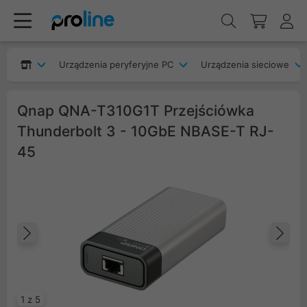
Urządzenia peryferyjne PC
Urządzenia sieciowe
Qnap QNA-T310G1T Przejściówka
Thunderbolt 3 - 10GbE NBASE-T RJ-
45
Poprzedni
Na
1 z 5