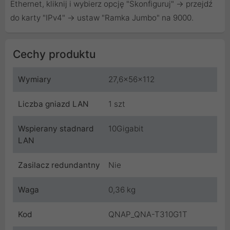
Ethernet, kliknij i wybierz opcję "Skonfiguruj" → przejdź
do karty "IPv4" → ustaw "Ramka Jumbo" na 9000.
Cechy produktu
Wymiary
27,6x56x112
Liczba gniazd LAN
1 szt
Wspierany stadnard
10Gigabit
LAN
Zasilacz redundantny
Nie
Waga
0,36 kg
Kod
QNAP_QNA-T310G1T