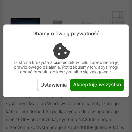
Dbamy o Twoją prywatność
Ta strona korzysta z
ciasteczek
w celu zapewnienia jej
prawidłowego działania. Potrzebujemy ich, abyś mógł
dodać produkt do koszyka albo się zalogować.
Łatwa konfiguracja
Akceptuję wszystko
Ustawienia
Wystarczy podłączyć przejściówkę QNA do komputera z
systemem Mac lub Windows za pomocą załączonego
kabla Thunderbolt 3 i podłączyć go do obsługującego
sieć 10GbE przełącznika, systemu NAS lub innego
urządzenia korzystającego z kabla 10GbE (kabla RJ45 w