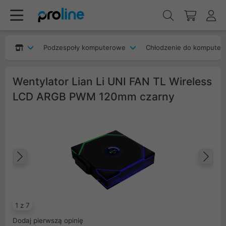
Podzespoły komputerowe
Chłodzenie do komputer
Wentylator Lian Li UNI FAN TL Wireless
LCD ARGB PWM 120mm czarny
Poprzedni
Na
1 z 7
Dodaj pierwszą opinię