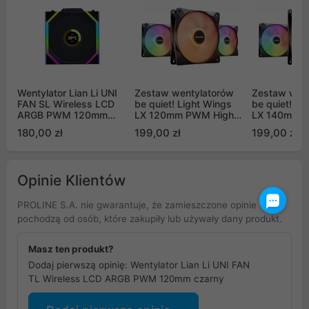
Wentylator Lian Li UNI
Zestaw wentylatorów
Zestaw wen
FAN SL Wireless LCD
be quiet! Light Wings
be quiet! Li
ARGB PWM 120mm
LX 120mm PWM High-
LX 140mm 
Black (12SLLCD1W1B)
Speed 3 szt (BL124)
Speed 3 szt
180,00 zł
199,00 zł
199,00 zł
Opinie Klientów
PROLINE S.A. nie gwarantuje, że zamieszczone opinie
pochodzą od osób, które zakupiły lub używały dany produkt.
Masz ten produkt?
Dodaj pierwszą opinię: Wentylator Lian Li UNI FAN
TL Wireless LCD ARGB PWM 120mm czarny