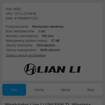
Kod: 9582
SKU: 12TLLCD1W1B
EAN: 4718466017253
Przeznaczenie:
Wentylator obudowy
Ilość wentylatorów:
1 szt
Wymiary wentylatora:
120 mm
Maksymalny poziom hałasu:
27 dB
Obroty minimalne:
350 obr/min
Obroty maksymalne:
1900 obr/min
Zobacz więcej szczegółów
Opis
Cechy
Opinie
Raty
Wentylator Lian Li UNI FAN TL Wireless