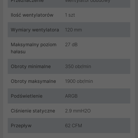
Przeznaczenie
Wentylator obudowy
Ilość wentylatorów
1 szt
Wymiary wentylatora
120 mm
Maksymalny poziom
27 dB
hałasu
Obroty minimalne
350 obr/min
Obroty maksymalne
1900 obr/min
Podświetlenie
ARGB
Ciśnienie statyczne
2.9 mmH2O
Przepływ
62 CFM