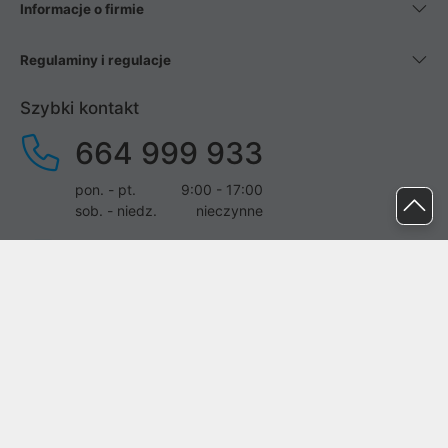
Informacje o firmie
Regulaminy i regulacje
Szybki kontakt
664 999 933
pon. - pt.
9:00 - 17:00
sob. - niedz.
nieczynne
pomoc@proline.pl
Dołącz do nas
Zgłoś błąd na stronie
Proline SA z siedzibą w Mirkowie (55-095), przy ul. Brzozowej 5,
wpisana do rejestru przedsiębiorców Krajowego Rejestru Sądowego