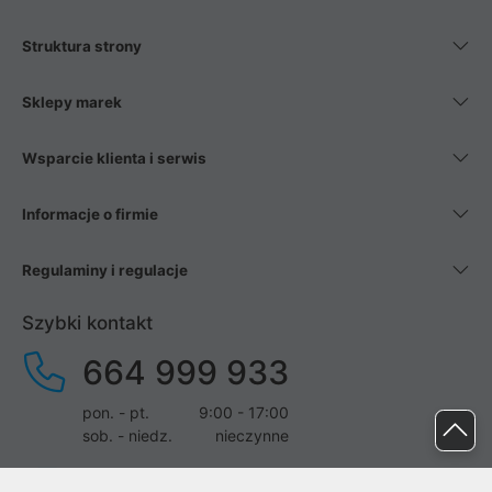
Struktura strony
Sklepy marek
Wsparcie klienta i serwis
Informacje o firmie
Regulaminy i regulacje
Szybki kontakt
664 999 933
pon. - pt.
9:00 - 17:00
sob. - niedz.
nieczynne
pomoc@proline.pl