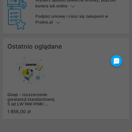
Wybierz sposób zawarcia umowy, poprzez
kuriera lub online
Podpisz umowę i ciesz się zakupami w
Proline.pl
Ostatnio oglądane
Qnap - rozszerzenie
gwarancji standardowej
5 lat LW-NW-PINK-
3Y(EI)
1 856,00 zł