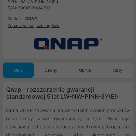
SKU: LW-NW-PINK-3Y(EI)
EAN: 5904569414290
Marka:
QNAP
Zobacz więcej szczegółów
Opis
Cechy
Opinie
Raty
Qnap - rozszerzenie gwarancji
standardowej 5 lat LW-NW-PINK-3Y(EI)
Firma QNAP zapewnia dla wszystkich swoich produktów
ograniczony serwis gwarancyjny sprzętu. Gwarancja
serwisowa jest udzielana bez żadnych ukrytych opłat ani
dodatkowych kosztów. Aby skorzystać ze