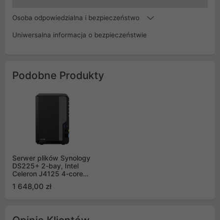
Osoba odpowiedzialna i bezpieczeństwo
Uniwersalna informacja o bezpieczeństwie
Podobne Produkty
Serwer plików Synology
DS225+ 2-bay, Intel
Celeron J4125 4-core
2.0 GHz, 2G DDR4
1 648,00 zł
RAM, 1x2,5 GbE, 1xGbE
LAN, 2xUSB 3.2.1