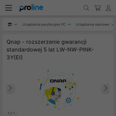
Urządzenia peryferyjne PC
Urządzenia sieciowe
Qnap - rozszerzenie gwarancji
standardowej 5 lat LW-NW-PINK-
3Y(EI)
Poprzedni
Na
1 z 1